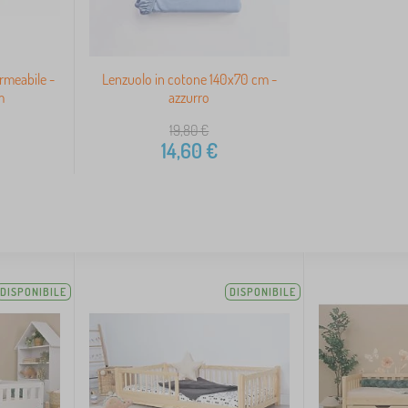
rmeabile -
Lenzuolo in cotone 140x70 cm -
m
azzurro
19,80
€
14,60
€
DISPONIBILE
DISPONIBILE