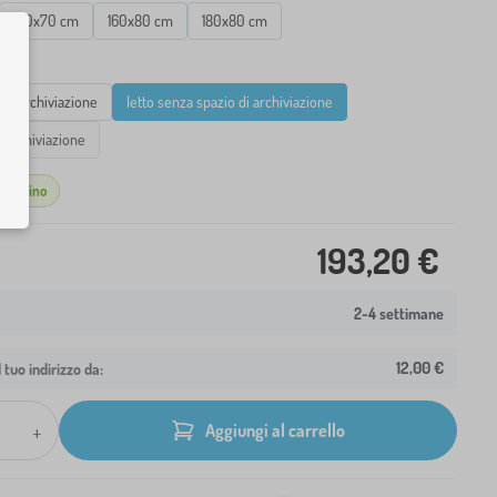
160x70 cm
160x80 cm
180x80 cm
o di archiviazione
letto senza spazio di archiviazione
i archiviazione
agazzino
193,20 €
2-4 settimane
12,00 €
 tuo indirizzo da:
+
Aggiungi al carrello