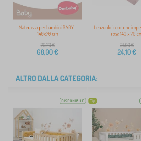
Materasso per bambini BABY -
Lenzuolo in cotone impe
140x70 cm
rosa 140 x 70 c
76,70
€
31,00
€
68,00
€
24,10
€
ALTRO DALLA CATEGORIA:
DISPONIBILE
Tip