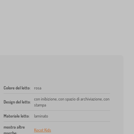
Colore del letto
:
rosa
con inibizione, con spazio di archiviazione, con
Design del letto
:
stampa
Materiale letto
:
laminato
mostra altre
Kocot Kids
marche
: