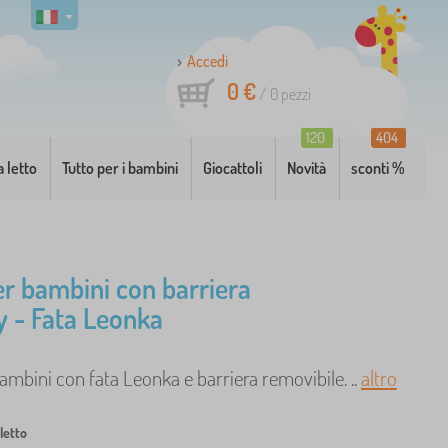
Accedi
0 €
/
0
pezzi
120
404
a letto
Tutto per i bambini
Giocattoli
Novità
sconti %
er bambini con barriera
 - Fata Leonka
ambini con fata Leonka e barriera removibile. ..
altro
letto