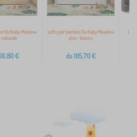
>
ini Ourbaby Meadow
Letto per bambini Ourbaby Meadow
Letto
- naturale
plus - bianco
66,80
€
da
185,70
€