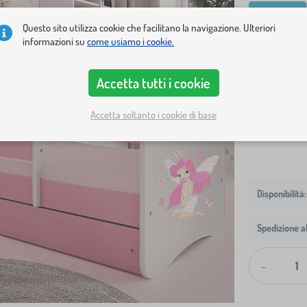
140x70 cm
Questo sito utilizza cookie che facilitano la navigazione. Ulteriori
varianti
informazioni su
come usiamo i cookie.
letto + spazi
Accetta tutti i cookie
solo spazio d
Accetta soltanto i cookie di base
Mostra in m
Spedizione al
-