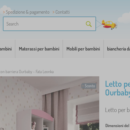
Spedizione & pagamento
Contatti
bambini
Materassi per bambini
Mobili per bambini
biancheria d
con barriera Ourbaby - Fata Leonka
Letto p
Sconto
Ourbaby
Letto per b
Dimensioni del 