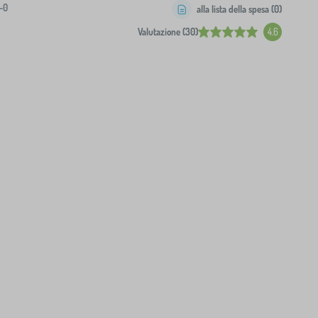
-0
alla lista della spesa (
0
)
Valutazione (30)
4.6