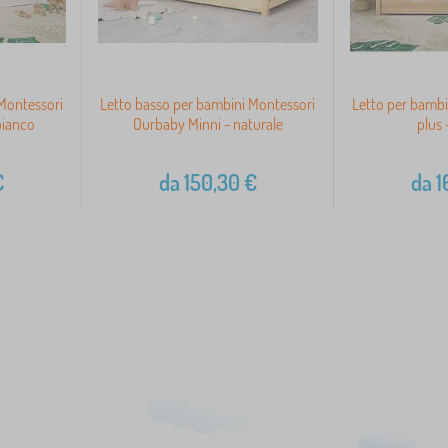
Montessori
Letto basso per bambini Montessori
Letto per bamb
bianco
Ourbaby Minni - naturale
plus 
€
da
150,30
€
da
1