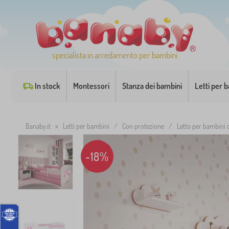
specialista in arredamento per bambini
In stock
Montessori
Stanza dei bambini
Letti per 
Banaby.it
»
Letti per bambini
/
Con protezione
/
Letto per bambini 
-18%