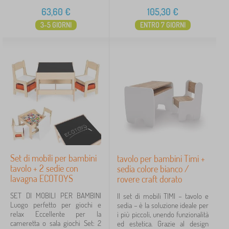
63,60
€
105,30
€
3-5 GIORNI
ENTRO 7 GIORNI
Set di mobili per bambini
tavolo per bambini Timi +
tavolo + 2 sedie con
sedia colore bianco /
lavagna ECOTOYS
rovere craft dorato
SET DI MOBILI PER BAMBINI
Il set di mobili TIMI – tavolo e
Luogo perfetto per giochi e
sedia – è la soluzione ideale per
relax Eccellente per la
i più piccoli, unendo funzionalità
cameretta o sala giochi Set: 2
ed estetica. Grazie al design