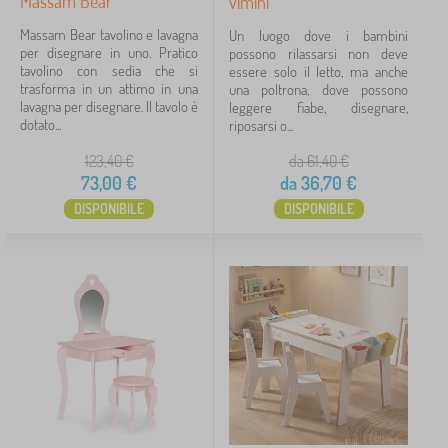
Massam Bear
vimini
Massam Bear tavolino e lavagna
Un luogo dove i bambini
per disegnare in uno. Pratico
possono rilassarsi non deve
tavolino con sedia che si
essere solo il letto, ma anche
trasforma in un attimo in una
una poltrona, dove possono
lavagna per disegnare. Il tavolo è
leggere fiabe, disegnare,
dotato...
riposarsi o...
123,40
€
da 61,40
€
73,00
€
da
36,70
€
DISPONIBILE
DISPONIBILE