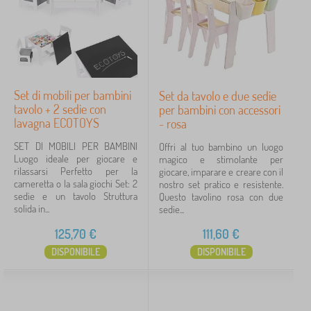
Set di mobili per bambini
Set da tavolo e due sedie
tavolo + 2 sedie con
per bambini con accessori
lavagna ECOTOYS
- rosa
SET DI MOBILI PER BAMBINI
Offri al tuo bambino un luogo
Luogo ideale per giocare e
magico e stimolante per
rilassarsi Perfetto per la
giocare, imparare e creare con il
cameretta o la sala giochi Set: 2
nostro set pratico e resistente.
sedie e un tavolo Struttura
Questo tavolino rosa con due
solida in...
sedie...
125,70
€
111,60
€
DISPONIBILE
DISPONIBILE