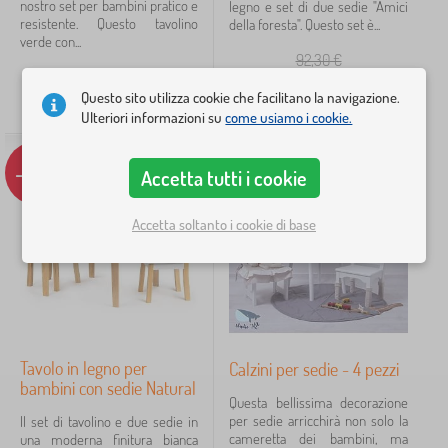
nostro set per bambini pratico e
legno e set di due sedie "Amici
resistente. Questo tavolino
della foresta". Questo set è...
verde con...
Colori
92,30
€
107,70
€
68,10
€
Questo sito utilizza cookie che facilitano la navigazione.
DISPONIBILE
DISPONIBILE
Ulteriori informazioni su
come usiamo i cookie.
naturale
6
-17%
-43%
Accetta tutti i cookie
bianca
5
Accetta soltanto i cookie di base
rosa
3
turchese
3
blu
2
Tavolo in legno per
Calzini per sedie - 4 pezzi
menta leggera
2
bambini con sedie Natural
Questa bellissima decorazione
mostra
per sedie arricchirà non solo la
Il set di tavolino e due sedie in
altro >
cameretta dei bambini, ma
una moderna finitura bianca