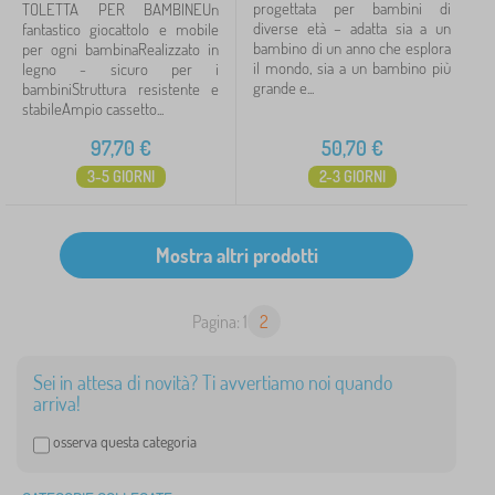
progettata per bambini di
TOLETTA PER BAMBINEUn
diverse età – adatta sia a un
fantastico giocattolo e mobile
bambino di un anno che esplora
per ogni bambinaRealizzato in
il mondo, sia a un bambino più
legno - sicuro per i
grande e...
bambiniStruttura resistente e
stabileAmpio cassetto...
97,70
€
50,70
€
3-5 GIORNI
2-3 GIORNI
Pagina: 1
2
Sei in attesa di novità? Ti avvertiamo noi quando
arriva!
osserva questa categoria