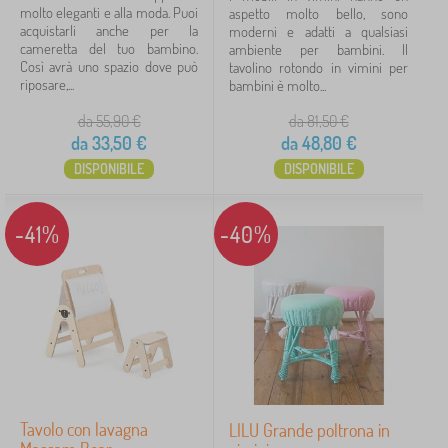
molto eleganti e alla moda. Puoi
aspetto molto bello, sono
Tipo di offerta
acquistarli anche per la
moderni e adatti a qualsiasi
cameretta del tuo bambino.
ambiente per bambini. Il
Così avrà uno spazio dove può
tavolino rotondo in vimini per
Etichette
riposare,...
bambini è molto...
da 55,90
€
da 81,50
€
da
33,50
€
da
48,80
€
Annulla
FILTRAGGIO
DISPONIBILE
DISPONIBILE
-41%
-40%
Tavolo con lavagna
LILU Grande poltrona in