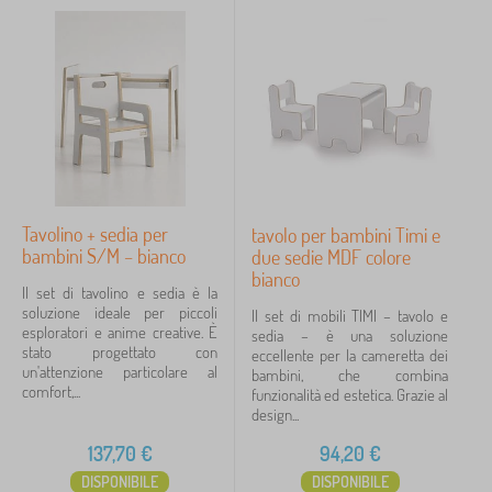
Tavolino + sedia per
tavolo per bambini Timi e
bambini S/M – bianco
due sedie MDF colore
bianco
Il set di tavolino e sedia è la
soluzione ideale per piccoli
Il set di mobili TIMI – tavolo e
esploratori e anime creative. È
sedia – è una soluzione
stato progettato con
eccellente per la cameretta dei
un'attenzione particolare al
bambini, che combina
comfort,...
funzionalità ed estetica. Grazie al
design...
137,70
€
94,20
€
DISPONIBILE
DISPONIBILE