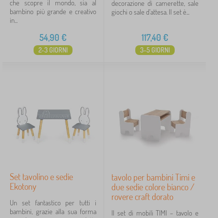
che scopre il mondo, sia al
decorazione di camerette, sale
bambino più grande e creativo
giochi o sale d'attesa. Il set è...
in...
54,90
€
117,40
€
2-3 GIORNI
3-5 GIORNI
Set tavolino e sedie
tavolo per bambini Timi e
Ekotony
due sedie colore bianco /
rovere craft dorato
Un set fantastico per tutti i
bambini, grazie alla sua forma
Il set di mobili TIMI – tavolo e