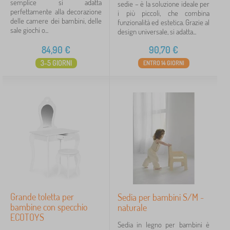
semplice si adatta
sedie – è la soluzione ideale per
perfettamente alla decorazione
i più piccoli, che combina
delle camere dei bambini, delle
funzionalità ed estetica. Grazie al
sale giochi o...
design universale, si adatta...
84,90
€
90,70
€
3-5 GIORNI
ENTRO 14 GIORNI
Grande toletta per
Sedia per bambini S/M -
bambine con specchio
naturale
ECOTOYS
Sedia in legno per bambini è