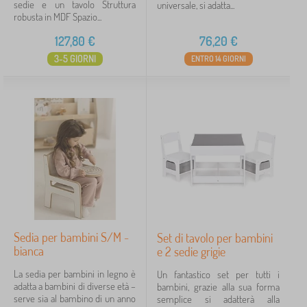
sedie e un tavolo Struttura
universale, si adatta...
robusta in MDF Spazio...
127,80
€
76,20
€
3-5 GIORNI
ENTRO 14 GIORNI
Sedia per bambini S/M -
Set di tavolo per bambini
bianca
e 2 sedie grigie
La sedia per bambini in legno è
Un fantastico set per tutti i
adatta a bambini di diverse età –
bambini, grazie alla sua forma
serve sia al bambino di un anno
semplice si adatterà alla