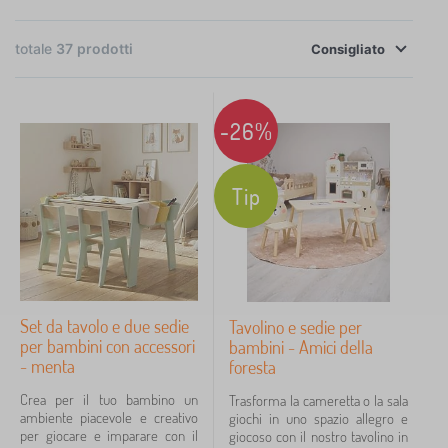
totale
37
prodotti
Consigliato
×
FILTRAGGIO
Esecuzione
-26%
seggiolone
12
Tip
impostato
11
tavolino da caffè
10
Design di mobili
Set da tavolo e due sedie
Tavolino e sedie per
per bambini con accessori
bambini - Amici della
pannello MDF laminato
7
- menta
foresta
Crea per il tuo bambino un
Trasforma la cameretta o la sala
Scheda MDF
3
ambiente piacevole e creativo
giochi in uno spazio allegro e
per giocare e imparare con il
giocoso con il nostro tavolino in
dal massiccio
2