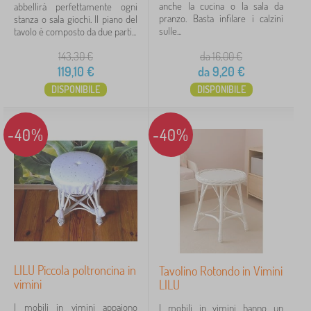
anche la cucina o la sala da
abbellirà perfettamente ogni
pranzo. Basta infilare i calzini
stanza o sala giochi. Il piano del
Motivo
sulle...
tavolo è composto da due parti...
per una ragazza
2
143,30
€
da 16,00
€
119,10
€
da
9,20
€
per un ragazzo
2
DISPONIBILE
DISPONIBILE
senza motivo
2
-40%
-40%
Prezzo
9 €
143 €
iltraggio
Cerca all'interno del filtro
LILU Piccola poltroncina in
Tavolino Rotondo in Vimini
vimini
LILU
Disponibilità
I mobili in vimini appaiono
I mobili in vimini hanno un