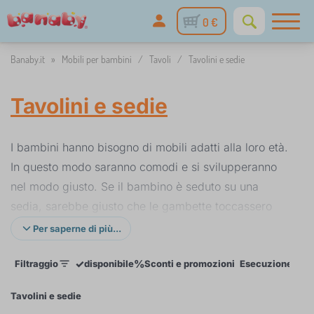
0 €
Banaby.it
»
Mobili per bambini
/
Tavoli
/
Tavolini e sedie
Tavolini e sedie
I bambini hanno bisogno di mobili adatti alla loro età.
In questo modo saranno comodi e si svilupperanno
nel modo giusto. Se il bambino è seduto su una
sedia, sarebbe giusto che le gambette toccassero
terra, i gomiti il tavolo. Cosa che su una sedia da
Per saperne di più...
adulti non è possibile. Scegli un bel set di tavoli e
✓
%
Filtraggio
disponibile
Sconti e promozioni
Esecuzione
De
sedie, ti aiuterà a creare per il tuo bambino una vera
e propria cameretta dei sogni.
Tavolini e sedie