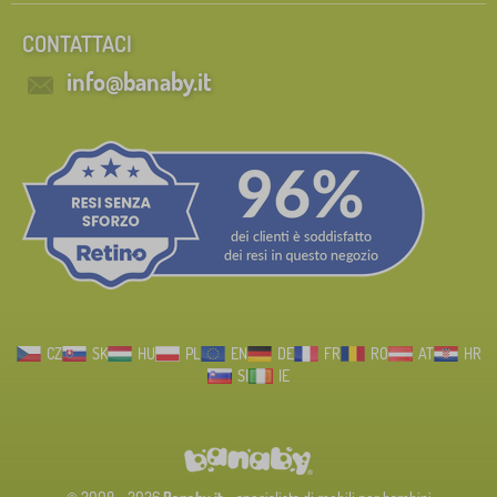
CONTATTACI
info@banaby.it
CZ
SK
HU
PL
EN
DE
FR
RO
AT
HR
SI
IE