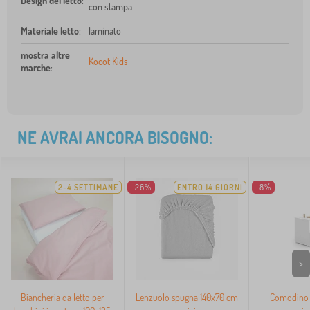
Design del letto
:
con stampa
Materiale letto
:
laminato
mostra altre
Kocot Kids
marche
:
NE AVRAI ANCORA BISOGNO:
2-4 SETTIMANE
-26%
ENTRO 14 GIORNI
-8%
>
Biancheria da letto per
Lenzuolo spugna 140x70 cm
Comodino 