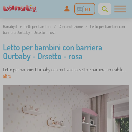
0 €
Banaby.it
»
Letti per bambini
/
Con protezione
/
Letto per bambini con
barriera Ourbaby - Orsetto - rosa
Letto per bambini con barriera
Ourbaby - Orsetto - rosa
Letto per bambini Ourbaby con motivo di orsetto e barriera rimovibile. ..
altro