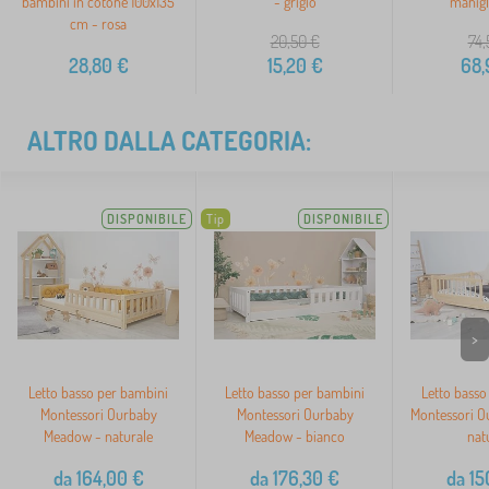
bambini in cotone 100x135
- grigio
manigli
cm - rosa
20,50
€
74,
28,80
€
15,20
€
68,
ALTRO DALLA CATEGORIA:
DISPONIBILE
Tip
DISPONIBILE
>
Letto basso per bambini
Letto basso per bambini
Letto basso
Montessori Ourbaby
Montessori Ourbaby
Montessori O
Meadow - naturale
Meadow - bianco
nat
da
164,00
€
da
176,30
€
da
15