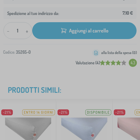
7,10 €
Spedizione al tuo indirizzo da:
-
+
Aggiungi al carrello
Codice:
35265-0
alla lista della spesa (
0
)
Valutazione (4)
4.3
PRODOTTI SIMILI:
-21%
ENTRO 14 GIORNI
-21%
DISPONIBILE
-21%
E