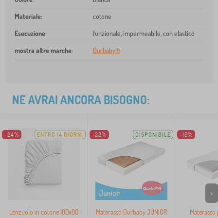
Materiale
:
cotone
Esecuzione
:
funzionale, impermeabile, con elastico
mostra altre marche
:
Ourbaby®
NE AVRAI ANCORA BISOGNO:
-24%
ENTRO 14 GIORNI
-22%
DISPONIBILE
-16%
>
Lenzuolo in cotone 180x80
Materasso Ourbaby JUNIOR
Materasso 