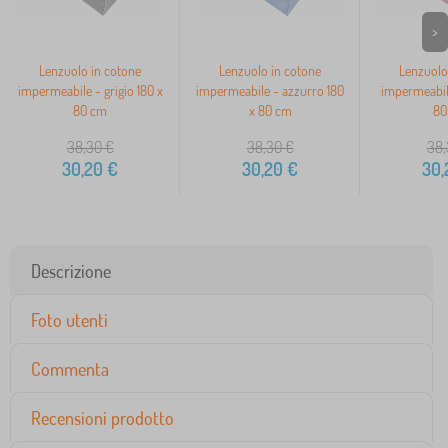
>
Lenzuolo in cotone
Lenzuolo in cotone
Lenzuolo
impermeabile - grigio 180 x
impermeabile - azzurro 180
impermeabile
80 cm
x 80 cm
80
38,30
€
38,30
€
38,
30,20
€
30,20
€
30,
Descrizione
Foto utenti
Commenta
Recensioni prodotto