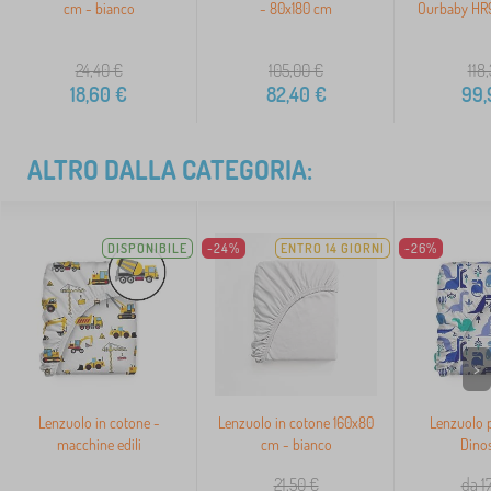
cm - bianco
- 80x180 cm
Ourbaby HR
24,40
€
105,00
€
118
18,60
€
82,40
€
99,
ALTRO DALLA CATEGORIA:
DISPONIBILE
-24%
ENTRO 14 GIORNI
-26%
>
Lenzuolo in cotone -
Lenzuolo in cotone 160x80
Lenzuolo 
macchine edili
cm - bianco
Dinos
21,50
€
da 1