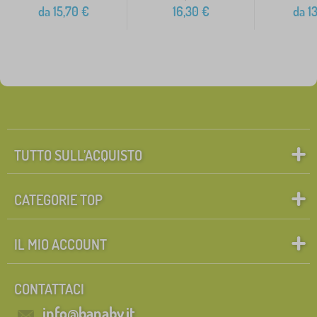
da
15,70
€
16,30
€
da
13
TUTTO SULL’ACQUISTO
CATEGORIE TOP
IL MIO ACCOUNT
CONTATTACI
info@banaby.it