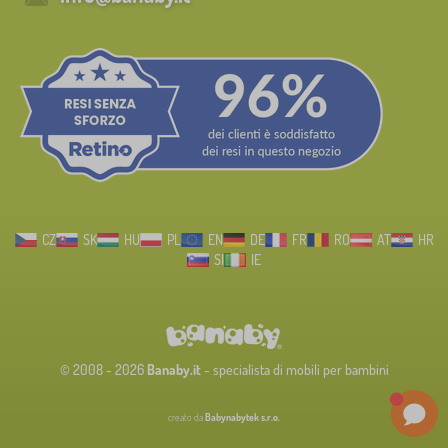
CZ
SK
HU
PL
EN
DE
FR
RO
AT
HR
SI
IE
© 2008 - 2026
Banaby.it
- specialista di mobili per bambini
creato da
Babynabytek s.r.o.