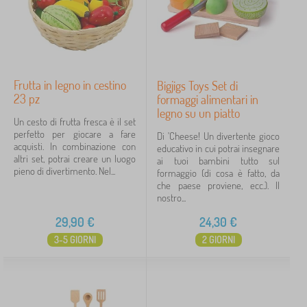
Frutta in legno in cestino
Bigjigs Toys Set di
23 pz
formaggi alimentari in
legno su un piatto
Un cesto di frutta fresca è il set
perfetto per giocare a fare
Di 'Cheese! Un divertente gioco
acquisti. In combinazione con
educativo in cui potrai insegnare
altri set, potrai creare un luogo
ai tuoi bambini tutto sul
pieno di divertimento. Nel...
formaggio (di cosa è fatto, da
che paese proviene, ecc.). Il
nostro...
29,90
€
24,30
€
3-5 GIORNI
2 GIORNI