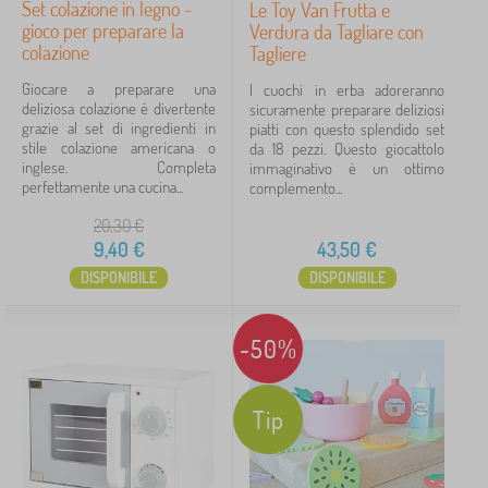
Set colazione in legno -
Le Toy Van Frutta e
gioco per preparare la
Verdura da Tagliare con
colazione
Tagliere
Giocare a preparare una
I cuochi in erba adoreranno
deliziosa colazione è divertente
sicuramente preparare deliziosi
grazie al set di ingredienti in
piatti con questo splendido set
stile colazione americana o
da 18 pezzi. Questo giocattolo
inglese. Completa
immaginativo è un ottimo
perfettamente una cucina...
complemento...
20,30
€
9,40
€
43,50
€
DISPONIBILE
DISPONIBILE
-50%
Tip