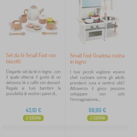
Set da tè Small Foot con
Small Foot Graziosa cucina
biscotti
in legno
Elegante set da tè in legno , con
I tuoi piccoli vogliono essere
il quale otterrai il gusto di un
chef, cucinare come gli adulti,
delizioso tè o caffè con dessert.
prendersi cura e sentirsi utili?
Regala ai tuoi bambini la
Attraverso il gioco possono
possibilità di vestire i panni di...
sviluppare non solo
l'immaginazione,...
43,10
€
68,90
€
2 GIORNI
2 GIORNI