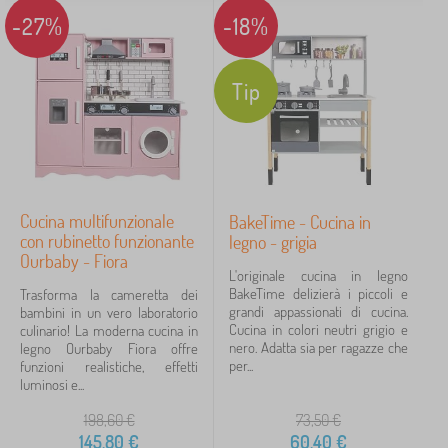
-27%
-18%
Tip
Cucina multifunzionale
BakeTime - Cucina in
con rubinetto funzionante
legno - grigia
Ourbaby - Fiora
L'originale cucina in legno
BakeTime delizierà i piccoli e
Trasforma la cameretta dei
grandi appassionati di cucina.
bambini in un vero laboratorio
Cucina in colori neutri grigio e
culinario! La moderna cucina in
nero. Adatta sia per ragazze che
legno Ourbaby Fiora offre
per...
funzioni realistiche, effetti
luminosi e...
198,60
€
73,50
€
145,80
€
60,40
€