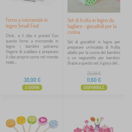
Forno a microonde in
Set di frutta in legno da
legno Small Foot
tagliare - giocattoli per la
cucina
Clink... e il cibo è pronto! Con
questo forno a microonde in
Set di giocattoli in legno per
legno i bambini potranno
preparare un'insalata di frutta,
fingere di scaldare e preparare
adatto per la cucina dei bambini
il cibo proprio come nel mondo
o un negozietto per bambini.
reale....
Grazie a questo set, il gioco del...
23,30
€
30,00
€
11,60
€
2 GIORNI
DISPONIBILE