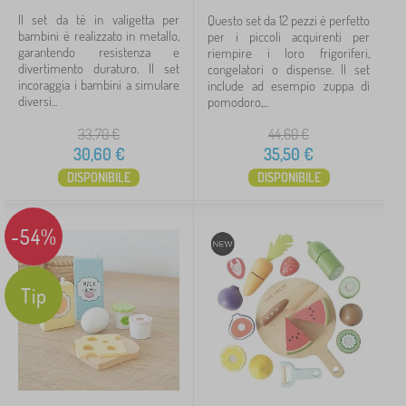
Il set da tè in valigetta per
Questo set da 12 pezzi è perfetto
bambini è realizzato in metallo,
per i piccoli acquirenti per
garantendo resistenza e
riempire i loro frigoriferi,
divertimento duraturo. Il set
congelatori o dispense. Il set
incoraggia i bambini a simulare
include ad esempio zuppa di
diversi...
pomodoro,...
33,70
€
44,60
€
30,60
€
35,50
€
DISPONIBILE
DISPONIBILE
-54%
Tip