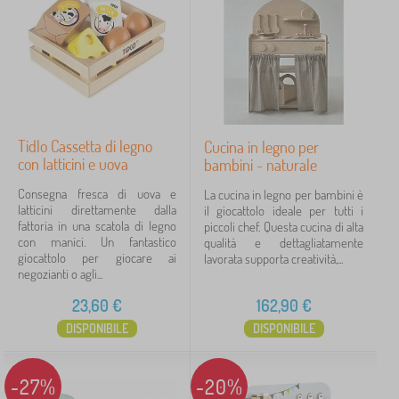
Motivo
per una ragazza
5
per un ragazzo
5
Tidlo Cassetta di legno
Cucina in legno per
con latticini e uova
bambini - naturale
Prezzo
Consegna fresca di uova e
La cucina in legno per bambini è
1 €
379 €
latticini direttamente dalla
il giocattolo ideale per tutti i
fattoria in una scatola di legno
piccoli chef. Questa cucina di alta
con manici. Un fantastico
qualità e dettagliatamente
iltraggio
giocattolo per giocare ai
lavorata supporta creatività,...
negozianti o agli...
23,60
€
162,90
€
Cerca all'interno del filtro
DISPONIBILE
DISPONIBILE
Disponibilità
-27%
-20%
Sottocategorie