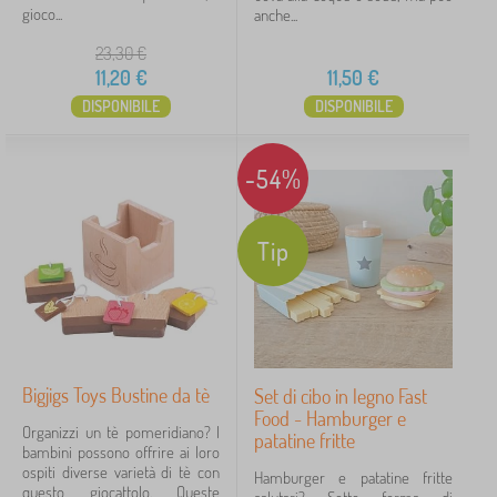
gioco...
anche...
23,30
€
11,20
€
11,50
€
DISPONIBILE
DISPONIBILE
-54%
Tip
Bigjigs Toys Bustine da tè
Set di cibo in legno Fast
Food - Hamburger e
Organizzi un tè pomeridiano? I
patatine fritte
bambini possono offrire ai loro
ospiti diverse varietà di tè con
Hamburger e patatine fritte
questo giocattolo. Queste