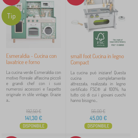
Tipo di offerta
Tip
Etichette
Annulla
FILTRAGGIO
Esmeraldia - Cucina con
small foot Cucina in legno
lavatrice e forno
Compact
La cucina verde Esmeraldia con
La cucina può iniziare! Questa
motivo floreale affascina piccoli
cucina completamente
e grandi chef con i suoi
attrezzata, realizzata in legno
numerosi accessori e l'aspetto
certificato FSC® al 100%, ha
originale in stile vintage. Grazie
tutto ciò di cui i giovani cuochi
a...
hanno bisogno...
192,50
€
56,00
€
141,30
€
45,00
€
DISPONIBILE
DISPONIBILE