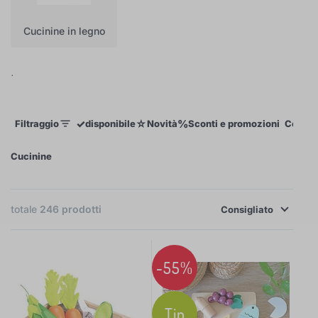
Cucinine in legno
.
✓
☆
%
Filtraggio
disponibile
Novità
Sconti e promozioni
Colori 
Cucinine
totale
246
prodotti
×
FILTRAGGIO
Consigliato
Colori giocattolo
-55%
mescolare colori
4
Tip
vari colori
3