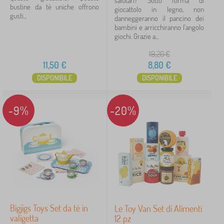
salutari? Sotto forma di
bustine da tè uniche offrono
giocattolo in legno, non
gusti...
danneggeranno il pancino dei
bambini e arricchiranno l'angolo
giochi. Grazie a...
19,20
€
11,50
€
8,80
€
DISPONIBILE
DISPONIBILE
-9%
-20%
Bigjigs Toys Set da tè in
Le Toy Van Set di Alimenti
valigetta
12 pz