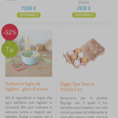
37,10
€
73,60
€
29,10
€
DISPONIBILE
DISPONIBILE
-52%
Tip
Verdure in legno da
Bigjigs Toys Uova in
tagliare - gioco di cucina
Scatola 6 pz
Set di ingredienti in legno che
Accessorio per la pentola
ogni bambino può tagliare in
BigJigs, con il quale il tuo
sicurezza. Non può mancare in
bambino può imparare non solo
nessuna cucina o negozio per
come cucinare correttamente le
bambini. Grazie a questo set, il
uova alla coque o sode, ma può