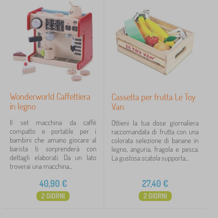
Wonderworld Caffettiera
Cassetta per frutta Le Toy
in legno
Van
Il set macchina da caffè
Ottieni la tua dose giornaliera
compatto e portatile per i
raccomandata di frutta con una
bambini che amano giocare al
colorata selezione di banane in
barista ti sorprenderà con
legno, anguria, fragola e pesca.
dettagli elaborati. Da un lato
La gustosa scatola supporta...
troverai una macchina...
40,90
€
27,40
€
2 GIORNI
2 GIORNI