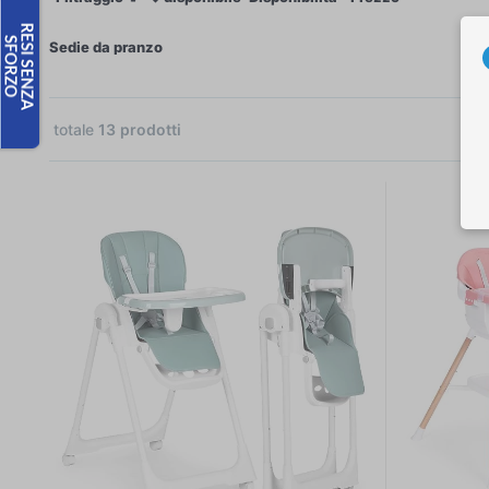
×
Sedie da pranzo
totale
13
prodotti
 €