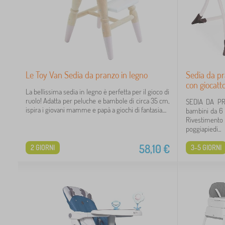
Le Toy Van Sedia da pranzo in legno
Sedia da p
con giocatt
La bellissima sedia in legno è perfetta per il gioco di
ruolo! Adatta per peluche e bambole di circa 35 cm,
SEDIA DA P
ispira i giovani mamme e papà a giochi di fantasia....
bambini da 6 
Rivestimento
poggiapiedi...
58,10
€
2 GIORNI
3-5 GIORNI