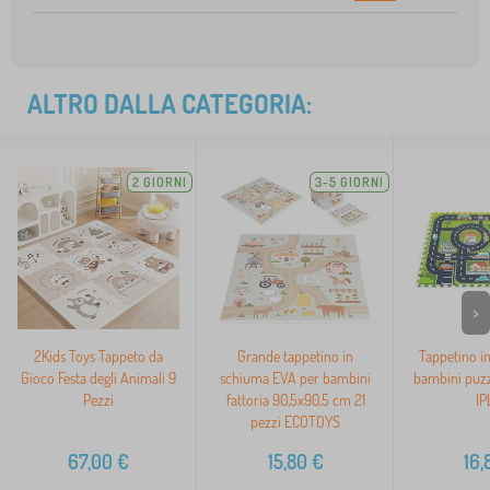
ALTRO DALLA CATEGORIA:
2 GIORNI
3-5 GIORNI
>
2Kids Toys Tappeto da
Grande tappetino in
Tappetino i
Gioco Festa degli Animali 9
schiuma EVA per bambini
bambini puzzl
Pezzi
fattoria 90,5x90,5 cm 21
IP
pezzi ECOTOYS
67,00
€
15,80
€
16,