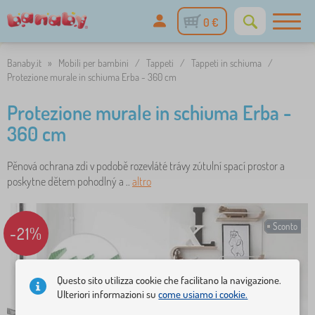
0 €
Banaby.it
»
Mobili per bambini
/
Tappeti
/
Tappeti in schiuma
/
Protezione murale in schiuma Erba - 360 cm
Protezione murale in schiuma Erba -
360 cm
Pěnová ochrana zdi v podobě rozevláté trávy zútulní spací prostor a
poskytne dětem pohodlný a ..
altro
Sconto
-21%
Questo sito utilizza cookie che facilitano la navigazione.
Ulteriori informazioni su
come usiamo i cookie.