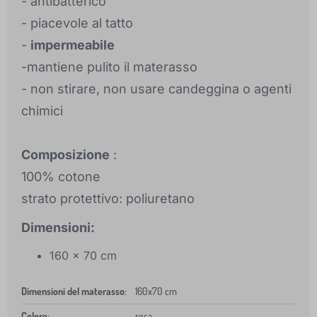
- antibatterico
- piacevole al tatto
-
impermeabile
-mantiene pulito il materasso
- non stirare, non usare candeggina o agenti
chimici
Composizione
:
100% cotone
strato protettivo: poliuretano
Dimensioni:
160 x 70 cm
Dimensioni del materasso
:
160x70 cm
Colore
:
rosa