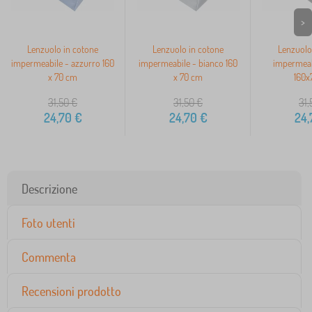
>
Lenzuolo in cotone
Lenzuolo in cotone
Lenzuolo
impermeabile - azzurro 160
impermeabile - bianco 160
impermeabi
x 70 cm
x 70 cm
160x
31,50
€
31,50
€
31,
24,70
€
24,70
€
24,
Descrizione
Foto utenti
Commenta
Recensioni prodotto