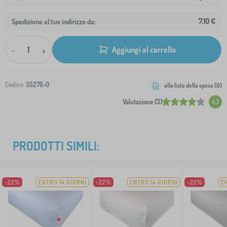
7,10 €
Spedizione al tuo indirizzo da:
-
+
Aggiungi al carrello
Codice:
35278-0
alla lista della spesa (
0
)
Valutazione (3)
4.3
PRODOTTI SIMILI:
-22%
ENTRO 14 GIORNI
-22%
ENTRO 14 GIORNI
-22%
E