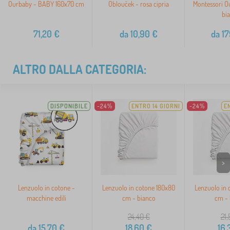
Ourbaby - BABY 160x70 cm
Oblouček - rosa cipria
Montessori O
bi
71,20
€
da
10,90
€
da
17
ALTRO DALLA CATEGORIA:
DISPONIBILE
-24%
ENTRO 14 GIORNI
-24%
E
>
Lenzuolo in cotone -
Lenzuolo in cotone 180x80
Lenzuolo in 
macchine edili
cm - bianco
cm - 
24,40
€
21,
da
15,70
€
18,60
€
16,