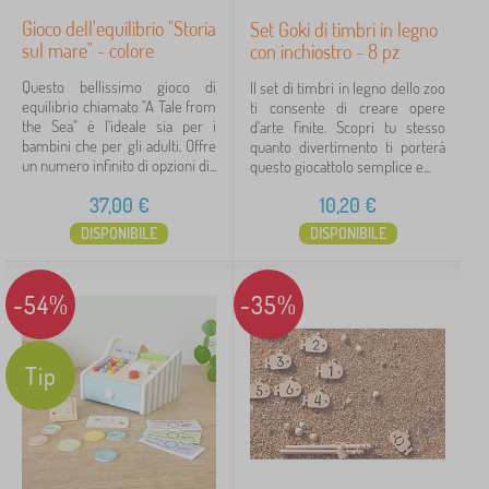
Gioco dell'equilibrio "Storia
Set Goki di timbri in legno
sul mare" - colore
con inchiostro - 8 pz
Questo bellissimo gioco di
Il set di timbri in legno dello zoo
equilibrio chiamato "A Tale from
ti consente di creare opere
the Sea" è l'ideale sia per i
d'arte finite. Scopri tu stesso
bambini che per gli adulti. Offre
quanto divertimento ti porterà
un numero infinito di opzioni di...
questo giocattolo semplice e...
37,00
€
10,20
€
DISPONIBILE
DISPONIBILE
-54%
-35%
Tip