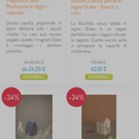
Magnetica casa
Bicicletta senza pedali in
1 €
674 €
Montessori in legno -
legno Drake - bianco e
naturale
nero
iltraggio
Questa casetta pieghevole in
La bicicletta senza pedali in
legno delizierà tutti i piccoli
legno Drake è un regalo
creativi. La casa può essere
perfetto sia per i ragazzi che per
piegata usando i magneti. Dopo
Cerca all'interno del filtro
le ragazze. Questo veicolo aiuta
il montaggio, i bambini
a sviluppare la capacità di
possono...
mantenere...
Disponibilità
da 36,90
€
66,90
€
da
24,20
€
42,10
€
Sottocategorie
DISPONIBILE
DISPONIBILE
Tipo di offerta
-34%
-34%
Etichette
Personaggi delle fiabe
Marche