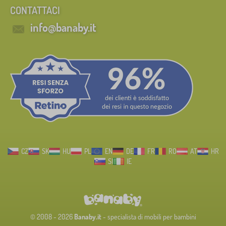
CONTATTACI
info@banaby.it
CZ
SK
HU
PL
EN
DE
FR
RO
AT
HR
SI
IE
© 2008 - 2026
Banaby.it
- specialista di mobili per bambini