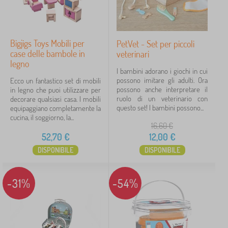
Bigjigs Toys Mobili per
PetVet - Set per piccoli
case delle bambole in
veterinari
legno
I bambini adorano i giochi in cui
possono imitare gli adulti. Ora
Ecco un fantastico set di mobili
possono anche interpretare il
in legno che puoi utilizzare per
ruolo di un veterinario con
decorare qualsiasi casa. I mobili
questo set! I bambini possono...
equipaggiano completamente la
cucina, il soggiorno, la...
16,60
€
52,70
€
12,00
€
DISPONIBILE
DISPONIBILE
-31%
-54%