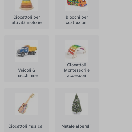
Giocattoli per
Blocchi per
attività motorie
costruzioni
Giocattoli
Veicoli &
Montessori e
macchinine
accessori
Giocattoli musicali
Natale alberelli