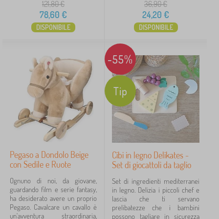
121,80
€
36,90
€
78,60
€
24,20
€
DISPONIBILE
DISPONIBILE
-55%
Tip
Pegaso a Dondolo Beige
Cibi in legno Delikates -
con Sedile e Ruote
Set di giocattoli da taglio
Ognuno di noi, da giovane,
Set di ingredienti mediterranei
guardando film e serie fantasy,
in legno. Delizia i piccoli chef e
ha desiderato avere un proprio
lascia che ti servano
Pegaso. Cavalcare un cavallo è
prelibatezze che i bambini
un'avventura straordinaria,
possono tagliare in sicurezza