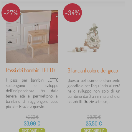
-27%
-34%
Passi dei bambini LETTO
Bilancia il colore del gioco
I passi per bambini LETTO
Questo bellissimo e divertente
sostengono lo sviluppo
giocattolo per l'equilibrio aiuterà
dell'indipendenza fin dalla
nello sviluppo non solo di un
tenera età e permettono al
bambino dai 3 anni, ma anche di
bambino di raggiungere cose
noi adulti. Grazie ad esso,...
più alte. Grazie a questo...
45,50
€
38,70
€
33,00
€
25,50
€
DISPONIBILE
DISPONIBILE