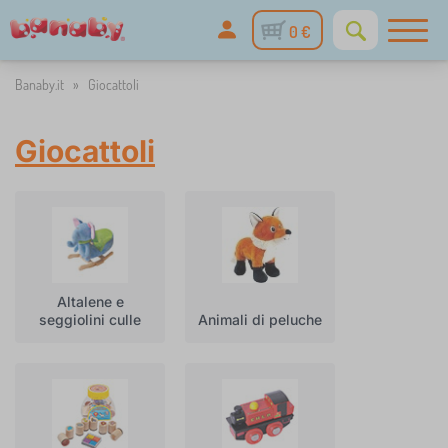
0 €
Banaby.it
»
Giocattoli
Giocattoli
Altalene e
seggiolini culle
Animali di peluche