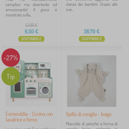
stanza dei bambini. Grazie alle
semplice ma divertente ed
sue...
emozionante! Il gioco è
incentrato sulla...
12,00
€
6,50
€
38,70
€
DISPONIBILE
DISPONIBILE
-27%
Tip
Esmeraldia - Cucina con
Spilla di coniglio - beige
lavatrice e forno
Mascotte di peluche a forma di
coniglio beige, realizzata in