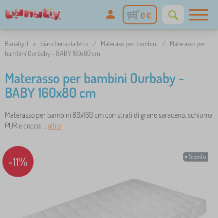
0 €
Banaby.it
»
biancheria da letto
/
Materassi per bambini
/
Materasso per
bambini Ourbaby - BABY 160x80 cm
Materasso per bambini Ourbaby -
BABY 160x80 cm
Materasso per bambini 80x160 cm con strati di grano saraceno, schiuma
PUR e cocco. ..
altro
Sconto
-11%