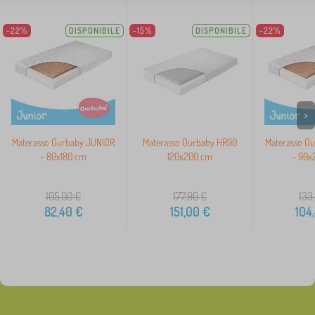
-22%
DISPONIBILE
-15%
DISPONIBILE
-22%
>
Materasso Ourbaby JUNIOR
Materasso Ourbaby HR90
Materasso O
- 80x180 cm
120x200 cm
- 90x
105,00
€
177,90
€
133
82,40
€
151,00
€
104