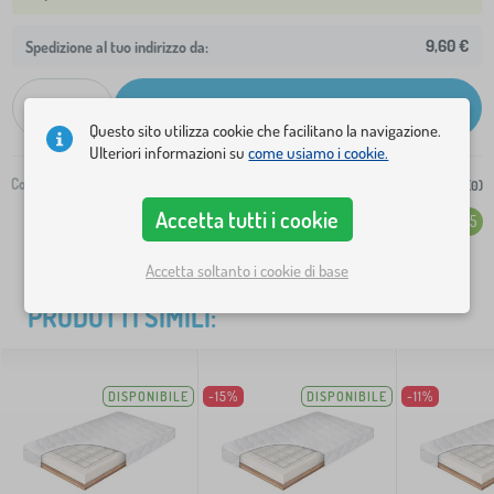
9,60 €
Spedizione al tuo indirizzo da:
-
+
Aggiungi al carrello
Questo sito utilizza cookie che facilitano la navigazione.
Ulteriori informazioni su
come usiamo i cookie.
Codice:
32985-0
alla lista della spesa (
0
)
Accetta tutti i cookie
Valutazione (117)
4.5
Accetta soltanto i cookie di base
PRODOTTI SIMILI:
DISPONIBILE
-15%
DISPONIBILE
-11%