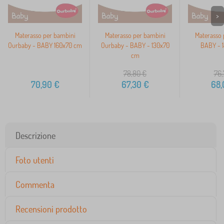
>
Materasso per bambini
Materasso per bambini
Materasso 
Ourbaby - BABY 160x70 cm
Ourbaby - BABY - 130x70
BABY - 
cm
78,80
€
76,
70,90
€
67,30
€
68,
Descrizione
Foto utenti
Commenta
Recensioni prodotto