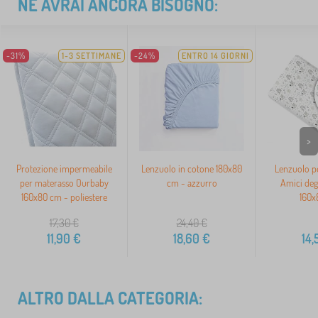
NE AVRAI ANCORA BISOGNO:
-31%
1-3 SETTIMANE
-24%
ENTRO 14 GIORNI
>
Protezione impermeabile
Lenzuolo in cotone 180x80
Lenzuolo p
per materasso Ourbaby
cm - azzurro
Amici degl
160x80 cm - poliestere
160x
17,30
€
24,40
€
11,90
€
18,60
€
14,
ALTRO DALLA CATEGORIA: