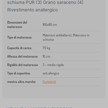
schiuma PUR (3) Grano saraceno (4)
Rivestimento anallergico
Dimensioni del
160x80 cm
materasso
:
Materassi antibatterici, Materasso in
Tipo di materasso
:
schiuma
Capacità di carico
:
70 kg
Altezza del materasso
:
10 cm
Rigidità del materasso
:
3 - medio rigido
Tipo di copertina
:
anti allergico
mostra altre marche
:
Ourbaby®