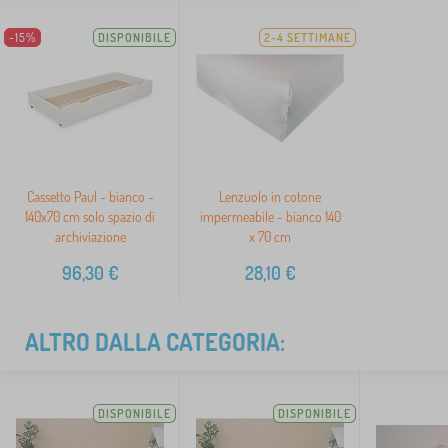
-15%
DISPONIBILE
2-4 SETTIMANE
Cassetto Paul - bianco -
Lenzuolo in cotone
140x70 cm solo spazio di
impermeabile - bianco 140
archiviazione
x 70 cm
96,30
€
28,10
€
ALTRO DALLA CATEGORIA:
DISPONIBILE
DISPONIBILE