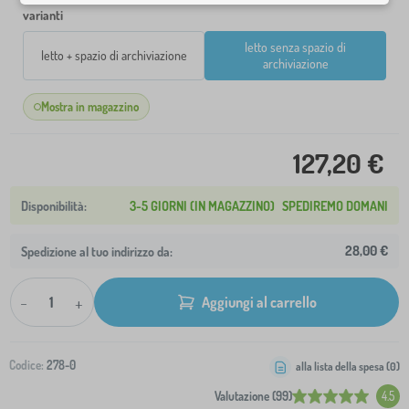
varianti
letto senza spazio di
letto + spazio di archiviazione
archiviazione
Mostra in magazzino
127,20 €
3-5 GIORNI (IN MAGAZZINO)
SPEDIREMO DOMANI
28,00 €
Spedizione al tuo indirizzo da:
-
+
Aggiungi al carrello
Codice:
278-0
alla lista della spesa (
0
)
Valutazione (99)
4.5