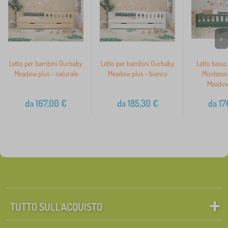
>
Letto per bambini Ourbaby
Letto per bambini Ourbaby
Letto basso
Meadow plus - naturale
Meadow plus - bianco
Montesso
Meadow
da
167,00
€
da
185,30
€
da
17
TUTTO SULL’ACQUISTO