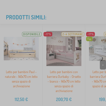
PRODOTTI SIMILI:
DISPONIBILE
-17%
2-4 SETTIMANE
-17%
Tip
>
Letto per bambini Paul -
Letto per bambini con
Letto per 
naturale - 140x70 cm letto
barriera Ourbaby - Orsetto
barriera Our
senza spazio di
- bianco - 140x70 cm letto
- 140x70 cm
archiviazione
senza spazio di
spazio di a
archiviazione
112,50
€
200,70
€
199