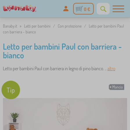
0 €
Banaby.it
»
Letti per bambini
/
Con protezione
/
Letto per bambini Paul
con barriera - bianco
Letto per bambini Paul con barriera -
bianco
Letto per bambini Paul con barriera in legno di pino bianco. ..
altro
Mancia
Tip