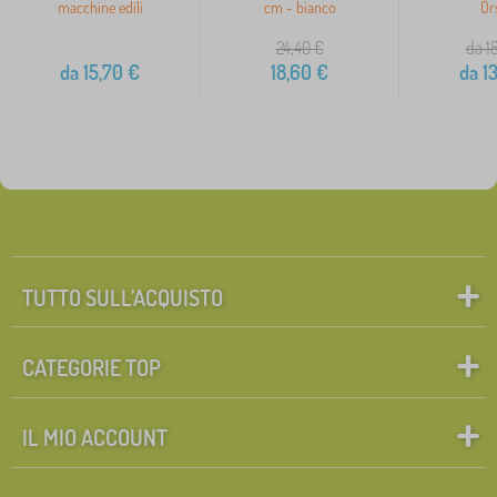
macchine edili
cm - bianco
Ors
24,40
€
da 1
da
15,70
€
18,60
€
da
13
TUTTO SULL’ACQUISTO
CATEGORIE TOP
IL MIO ACCOUNT