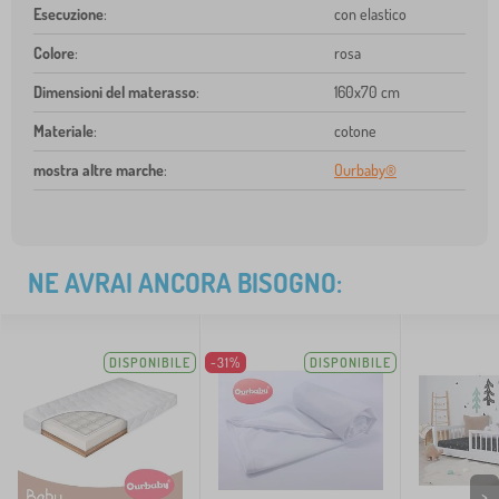
Esecuzione
:
con elastico
Colore
:
rosa
Dimensioni del materasso
:
160x70 cm
Materiale
:
cotone
mostra altre marche
:
Ourbaby®
NE AVRAI ANCORA BISOGNO:
DISPONIBILE
-31%
DISPONIBILE
>