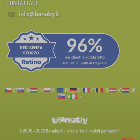
CONTATTACI
info@banaby.it
CZ
SK
HU
PL
EN
DE
FR
RO
AT
HR
SI
IE
© 2008 - 2026
Banaby.it
- specialista di mobili per bambini