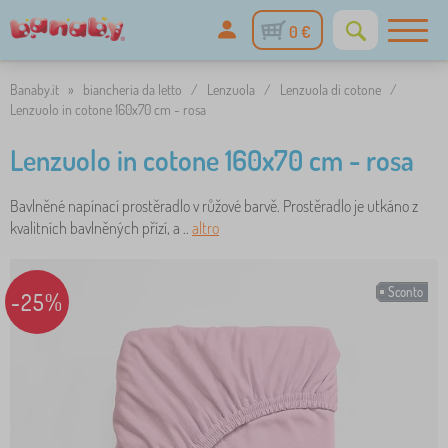
0 €
Banaby.it
»
biancheria da letto
/
Lenzuola
/
Lenzuola di cotone
/
Lenzuolo in cotone 160x70 cm - rosa
Lenzuolo in cotone 160x70 cm - rosa
Bavlněné napínací prostěradlo v růžové barvě. Prostěradlo je utkáno z
kvalitních bavlněných přízí, a ..
altro
Sconto
-25%