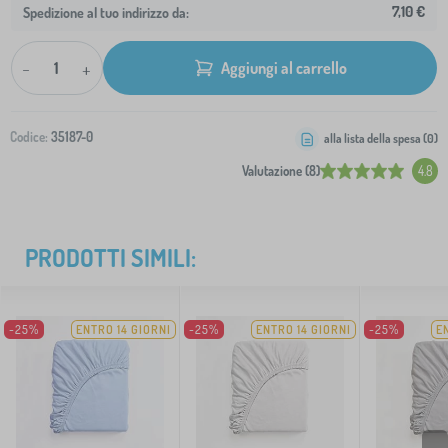
7,10 €
Spedizione al tuo indirizzo da:
-
+
Aggiungi al carrello
Codice:
35187-0
alla lista della spesa (
0
)
Valutazione (8)
4.8
PRODOTTI SIMILI:
-25%
ENTRO 14 GIORNI
-25%
ENTRO 14 GIORNI
-25%
E