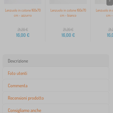
>
Lenzuolo in cotone 160x70
Lenzuolo in cotone 160x70
Lenzuolo in 
cm - azzurro
cm - bianco
cm - 
21,20
€
21,20
€
21,
16,00
€
16,00
€
16,
Descrizione
Foto utenti
Commenta
Recensioni prodotto
Consigliamo anche