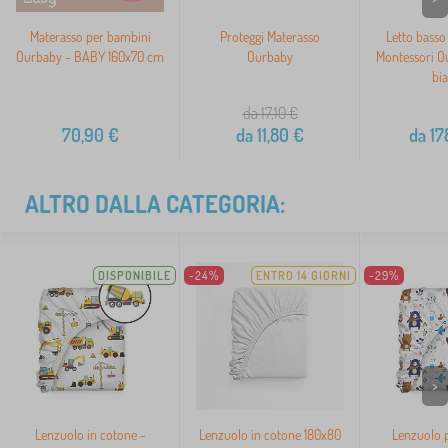
Materasso per bambini
Proteggi Materasso
Letto basso
Ourbaby - BABY 160x70 cm
Ourbaby
Montessori O
bi
da 17,10
€
70,90
€
da
11,80
€
da
17
ALTRO DALLA CATEGORIA:
DISPONIBILE
-24%
ENTRO 14 GIORNI
-29%
>
Lenzuolo in cotone -
Lenzuolo in cotone 180x80
Lenzuolo 