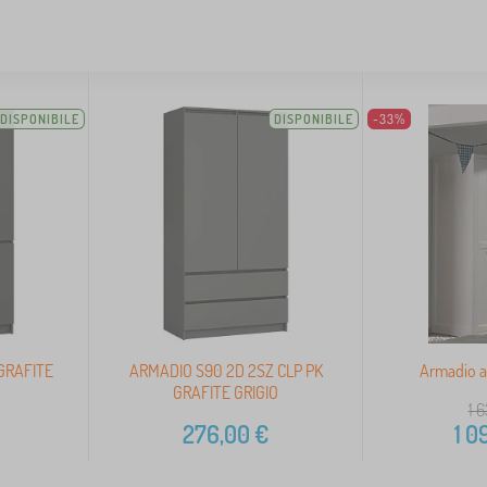
DISPONIBILE
DISPONIBILE
-33%
GRAFITE
ARMADIO S90 2D 2SZ CLP PK
Armadio a 
GRAFITE GRIGIO
1 
276,00
€
1 0