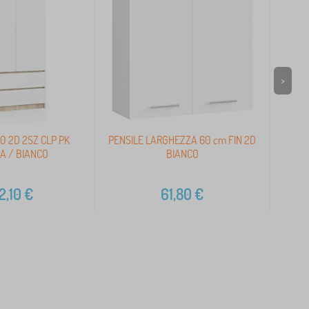
>
0 2D 2SZ CLP PK
PENSILE LARGHEZZA 60 cm FIN 2D
ARM
A / BIANCO
BIANCO
2,10
€
61,80
€