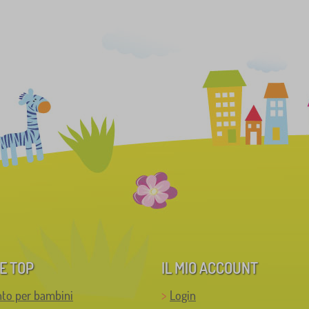
E TOP
IL MIO ACCOUNT
to per bambini
Login