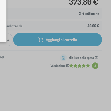
373,80 €
2-4 settimane
49,60 €
 tuo indirizzo da:
+
Aggiungi al carrello
8-0
alla lista della spesa (
0
)
Valutazione (1)
5