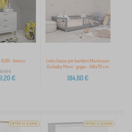
KUBI - bianco
Letto basso per bambini Montessori
Ourbaby Minni - grigio - 140x70 cm
3,10
€
9,20
€
184,80
€
ENTRO 14 GIORNI
ENTRO 14 GIORNI