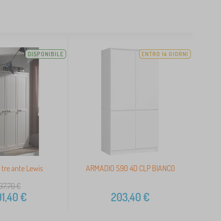
DISPONIBILE
ENTRO 14 GIORNI
tre ante Lewis
ARMADIO S90 4D CLP BIANCO
637,70
€
91,40
€
203,40
€