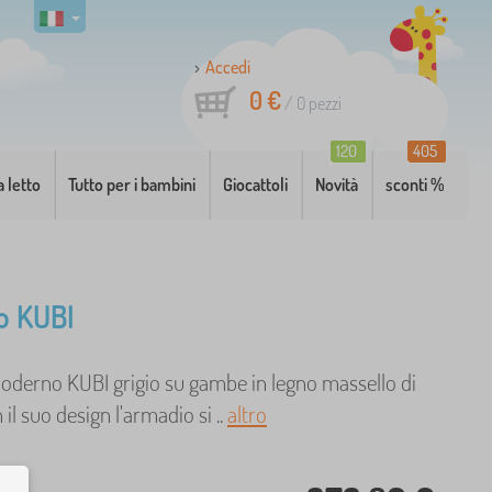
Accedi
0 €
/
0
pezzi
120
405
a letto
Tutto per i bambini
Giocattoli
Novità
sconti %
o KUBI
derno KUBI grigio su gambe in legno massello di
il suo design l'armadio si ..
altro