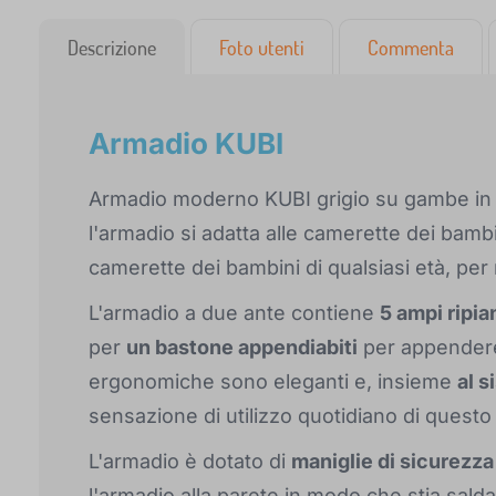
Descrizione
Foto utenti
Commenta
Armadio KUBI
Armadio moderno KUBI grigio su gambe in l
l'armadio si adatta alle camerette dei bambi
camerette dei bambini di qualsiasi età, per
L'armadio a due ante contiene
5 ampi ripia
per
un bastone appendiabiti
per appendere 
ergonomiche sono eleganti e, insieme
al s
sensazione di utilizzo quotidiano di questo
L'armadio è dotato di
maniglie di sicurezza
l'armadio alla parete in modo che stia salda