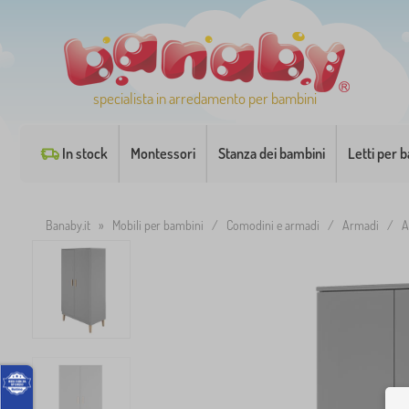
specialista in arredamento per bambini
In stock
Montessori
Stanza dei bambini
Letti per 
Banaby.it
»
Mobili per bambini
/
Comodini e armadi
/
Armadi
/
A