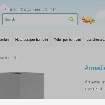
Spedizione & pagamento
Contatti
bambini
Materassi per bambini
Mobili per bambini
biancheria d
rmadio KUBI
Armadi
Armadio mo
rovere. Con 