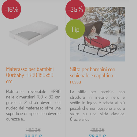
-16%
-35%
Tip
Materasso per bambini
Slitta per bambini con
Ourbaby HR90 180x80
schienale e capottina -
cm
rossa
Materasso reversibile HR90
La slitta per bambini con
nelle dimensioni 180 x 80 cm
struttura in metallo nero e
grazie a 2 strati diversi del
sedile in legno è adatta ai più
nucleo del materasso offre una
piccoli che non possono ancora
superficie di riposo con diverse
salire su una slitta classica.
durezze e...
Grazie allo...
118,30
€
121,80
€
99,90
€
78,60
€