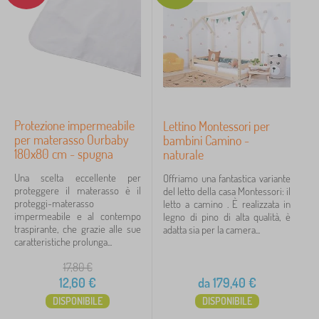
Protezione impermeabile
Lettino Montessori per
per materasso Ourbaby
bambini Camino -
180x80 cm - spugna
naturale
Una scelta eccellente per
Offriamo una fantastica variante
proteggere il materasso è il
del letto della casa Montessori: il
proteggi-materasso
letto a camino . È realizzata in
impermeabile e al contempo
legno di pino di alta qualità, è
traspirante, che grazie alle sue
adatta sia per la camera...
caratteristiche prolunga...
17,80
€
12,60
€
da
179,40
€
DISPONIBILE
DISPONIBILE