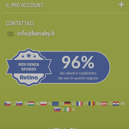
IL MIO ACCOUNT
CONTATTACI
info@banaby.it
CZ
SK
HU
PL
EN
DE
FR
RO
AT
HR
SI
IE