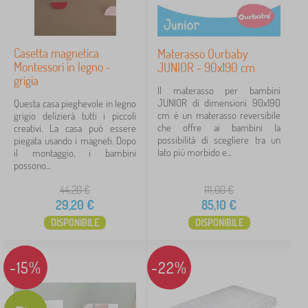
Casetta magnetica
Materasso Ourbaby
Montessori in legno -
JUNIOR - 90x190 cm
grigia
Il materasso per bambini
JUNIOR di dimensioni 90x190
Questa casa pieghevole in legno
cm è un materasso reversibile
grigio delizierà tutti i piccoli
che offre ai bambini la
creativi. La casa può essere
possibilità di scegliere tra un
piegata usando i magneti. Dopo
lato più morbido e...
il montaggio, i bambini
possono...
44,20
€
111,00
€
29,20
€
85,10
€
DISPONIBILE
DISPONIBILE
-15%
-22%