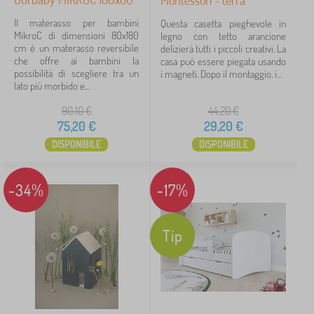
Montessori - terra
Il materasso per bambini
Questa casetta pieghevole in
MikroC di dimensioni 80x180
legno con tetto arancione
cm è un materasso reversibile
delizierà tutti i piccoli creativi. La
che offre ai bambini la
casa può essere piegata usando
possibilità di scegliere tra un
i magneti. Dopo il montaggio, i...
lato più morbido e...
90,10
€
44,20
€
75,20
€
29,20
€
DISPONIBILE
DISPONIBILE
-34%
-17%
Tip