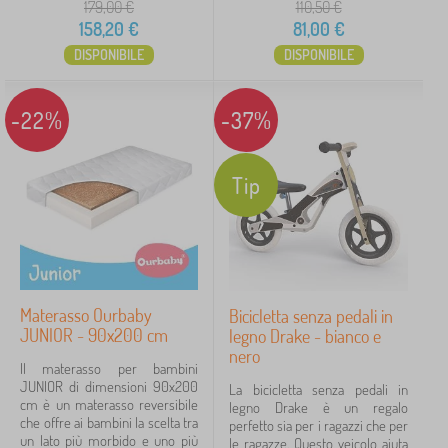
179,00
€
110,50
€
158,20
€
81,00
€
DISPONIBILE
DISPONIBILE
-22%
-37%
Tip
Materasso Ourbaby
Bicicletta senza pedali in
JUNIOR - 90x200 cm
legno Drake - bianco e
nero
Il materasso per bambini
JUNIOR di dimensioni 90x200
La bicicletta senza pedali in
cm è un materasso reversibile
legno Drake è un regalo
che offre ai bambini la scelta tra
perfetto sia per i ragazzi che per
un lato più morbido e uno più
le ragazze. Questo veicolo aiuta