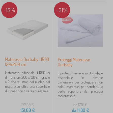
-15%
-31%
Materasso Ourbaby HR90
Proteggi Materasso
120x200 cm
Ourbaby
Materasso bifacciale HR90 di
Il proteggi materasso Ourbaby è
dimensioni 200 x 120 cm grazie
disponibile in diverse
a 2 diversi strati del nucleo del
dimensioni per proteggere non
materasso offre una superficie
solo i materassi per bambini. La
di riposo con diversa durezza e...
parte superiore del proteggi
materasso è...
177,90
€
da 17,10
€
151,00
€
da
11,80
€