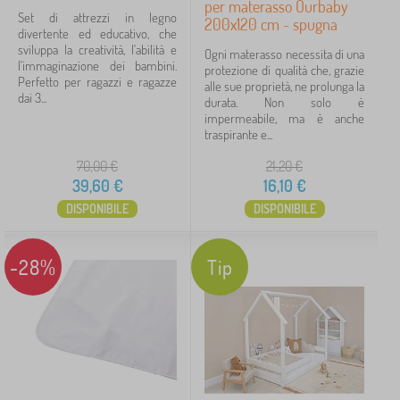
per materasso Ourbaby
Set di attrezzi in legno
200x120 cm - spugna
divertente ed educativo, che
sviluppa la creatività, l'abilità e
Ogni materasso necessita di una
l'immaginazione dei bambini.
protezione di qualità che, grazie
Perfetto per ragazzi e ragazze
alle sue proprietà, ne prolunga la
dai 3...
durata. Non solo è
impermeabile, ma è anche
traspirante e...
70,00
€
21,20
€
39,60
€
16,10
€
DISPONIBILE
DISPONIBILE
-28%
Tip