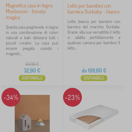
Magnetica casa in legno
Letto per bambini con
Montessori - foresta
barriera Ourbaby - bianco
magica
Letto bianco per bambini con
barriera del marchio Ourbaby.
Questa casa pieghevole in legno
Grazie alla sua versatilità il letto
in una combinazione di colori
si adatta perfettamente a
naturali e kaki delizierà tutti i
qualsiasi camera per bambini. Il
piccoli creativi. La casa può
letto...
essere piegata usando i
magneti....
49,90
€
32,90
€
da
199,60
€
DISPONIBILE
DISPONIBILE
-34%
-23%