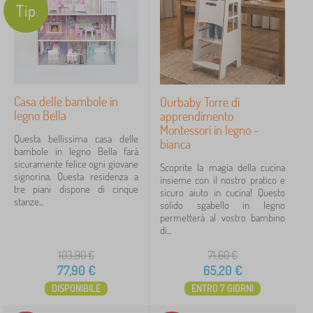
Tip
Casa delle bambole in
Ourbaby Torre di
legno Bella
apprendimento
Montessori in legno -
Questa bellissima casa delle
bianca
bambole in legno Bella farà
sicuramente felice ogni giovane
Scoprite la magia della cucina
signorina. Questa residenza a
insieme con il nostro pratico e
tre piani dispone di cinque
sicuro aiuto in cucina! Questo
stanze...
solido sgabello in legno
permetterà al vostro bambino
di...
103,90
€
71,60
€
77,90
€
65,20
€
DISPONIBILE
ENTRO 7 GIORNI