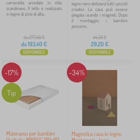
l
n
camerette arredate in stile
legno nero delizierà tutti i piccoli
Novità
121
e
i
scandinavo. Il letto è realizzato
creativi. La casa può essere
t
in legno di pino di alta...
piegata usando i magneti. Dopo
t
il montaggio, i bambini
Mancia
59
o
possono...
da 277,40
€
44,20
€
Personaggi delle fiabe
da
193,40
€
29,20
€
DISPONIBILE
DISPONIBILE
Marche
-17%
-34%
FILTRAGGIO
Tip
Materasso per bambini
Magnetica casa in legno
Ourbaby MIKROC 180x80