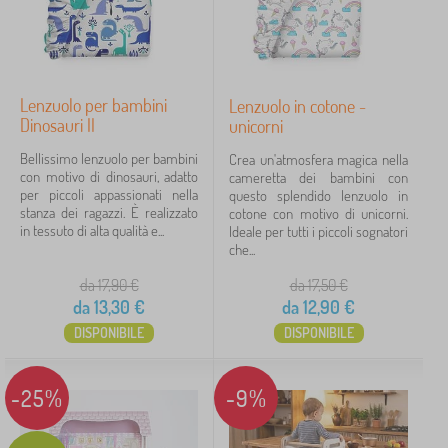
Lenzuolo per bambini
Lenzuolo in cotone -
Dinosauri II
unicorni
Bellissimo lenzuolo per bambini
Crea un'atmosfera magica nella
con motivo di dinosauri, adatto
cameretta dei bambini con
per piccoli appassionati nella
questo splendido lenzuolo in
stanza dei ragazzi. È realizzato
cotone con motivo di unicorni.
in tessuto di alta qualità e...
Ideale per tutti i piccoli sognatori
che...
da 17,90
€
da 17,50
€
da
13,30
€
da
12,90
€
DISPONIBILE
DISPONIBILE
-25%
-9%