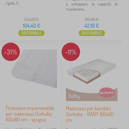
rigido. Il...
a sviluppare la capacità di
mantenere...
133,20
€
66,90
€
104,40
€
42,10
€
DISPONIBILE
DISPONIBILE
-31%
-11%
Protezione impermeabile
Materasso per bambini
per materasso Ourbaby
Ourbaby - BABY 160x80
160x80 cm - spugna
cm