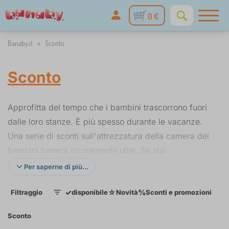
0 €
Banaby.it
»
Sconto
Sconto
Approfitta del tempo che i bambini trascorrono fuori
dalle loro stanze. È più spesso durante le vacanze.
Una serie di sconti sull'attrezzatura della camera dei
bambini tornerà sicuramente utile. Se stai
pianificando un piccolo cambiamento o una grande
Per saperne di più...
ricostruzione con noi, sceglierai.
✓
☆
%
Filtraggio
disponibile
Novità
Sconti e promozioni
Cat
1
Sconto