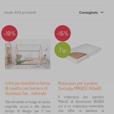
×
totale
403
prodotti
FILTRAGGIO
Consigliato
Categoria
-19%
-15%
b
Tip
›
108
i
a
L
›
n
85
e
c
t
b
h
›
t
57
i
e
i
a
r
M
p
Letto per bambini a forma
Materasso per bambini
›
n
15
i
o
e
di casetta con barriera di
Ourbaby MIKROC 160x80
c
a
b
r
b
h
sicurezza Tea - naturale
d
›
i
12
b
i
Il materasso per bambini
e
a
l
a
a
MikroC di dimensioni 80x160
Stai cercando un luogo di riposo
r
l
G
i
m
›
n
12
cm è un materasso reversibile
originale, sicuro e allo stesso
i
e
i
p
b
c
che offre ai bambini la
tempo di design per il tuo
a
t
o
e
i