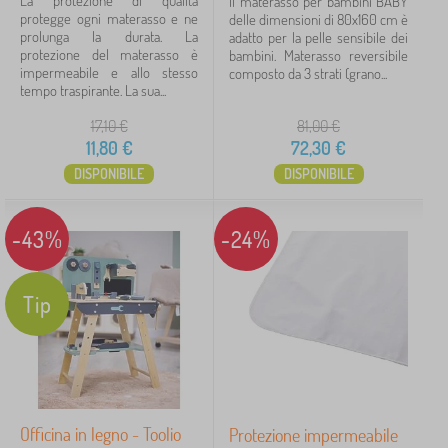
La protezione di qualità
Il materasso per bambini BABY
protegge ogni materasso e ne
delle dimensioni di 80x160 cm è
prolunga la durata. La
adatto per la pelle sensibile dei
protezione del materasso è
bambini. Materasso reversibile
impermeabile e allo stesso
composto da 3 strati (grano...
tempo traspirante. La sua...
17,10
€
81,00
€
11,80
€
72,30
€
DISPONIBILE
DISPONIBILE
-43%
-24%
Tip
Officina in legno - Toolio
Protezione impermeabile