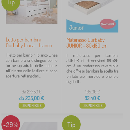
Tip
Letto per bambini
Materasso Ourbaby
Ourbaby Linea - bianco
JUNIOR - 80x180 cm
Il letto per bambini bianco Linea
Il materasso per bambini
con barriera si distingue per le
JUNIOR di dimensioni 180x80
forme squadrate delle testiere.
cm è un materasso reversibile
All'interno delle testiere ci sono
che offre ai bambini la scelta tra
aperture rettangolari...
un lato più morbido e uno più
rigido. Il...
da 277,50
€
105,00
€
da
235,00
€
82,40
€
DISPONIBILE
DISPONIBILE
-29%
Tip