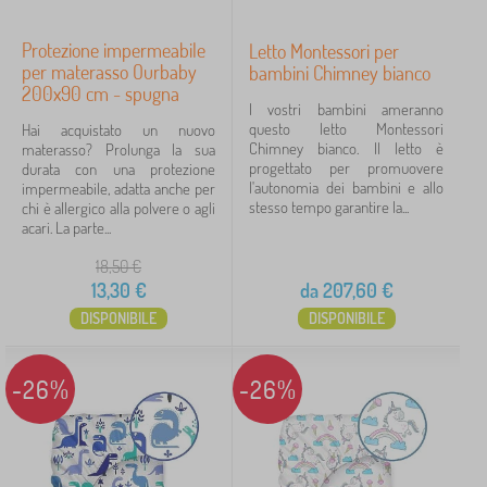
Protezione impermeabile
Letto Montessori per
per materasso Ourbaby
bambini Chimney bianco
200x90 cm - spugna
I vostri bambini ameranno
questo letto Montessori
Hai acquistato un nuovo
Chimney bianco. Il letto è
materasso? Prolunga la sua
progettato per promuovere
durata con una protezione
l'autonomia dei bambini e allo
impermeabile, adatta anche per
stesso tempo garantire la...
chi è allergico alla polvere o agli
acari. La parte...
18,50
€
13,30
€
da
207,60
€
DISPONIBILE
DISPONIBILE
-26%
-26%