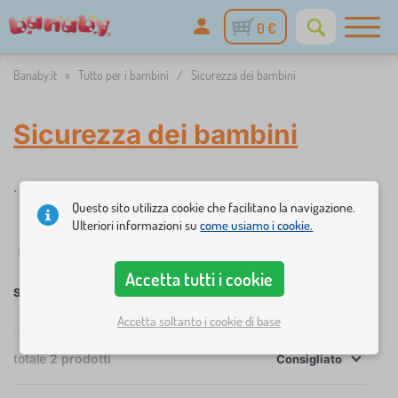
0 €
Banaby.it
»
Tutto per i bambini
/
Sicurezza dei bambini
Sicurezza dei bambini
.
Questo sito utilizza cookie che facilitano la navigazione.
Ulteriori informazioni su
come usiamo i cookie.
✓
Filtraggio
disponibile
Disponibilità
Prezzo
Accetta tutti i cookie
Sicurezza dei bambini
Accetta soltanto i cookie di base
×
FILTRAGGIO
totale
2
prodotti
Consigliato
Disponibilità