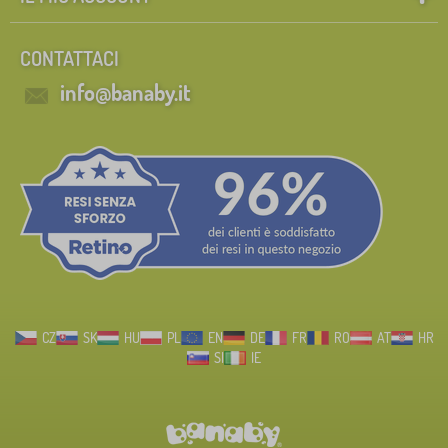
CONTATTACI
info@banaby.it
CZ
SK
HU
PL
EN
DE
FR
RO
AT
HR
SI
IE