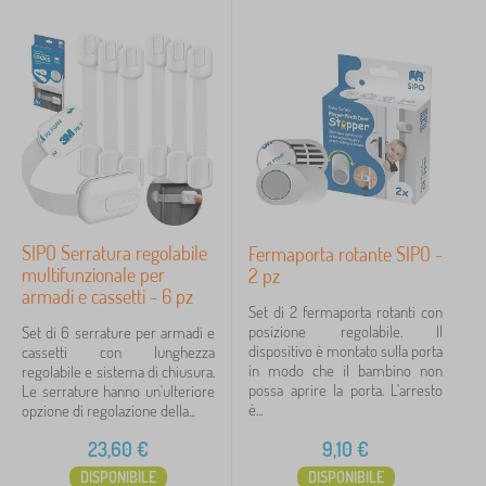
Prezzo
9 €
24 €
iltraggio
Cerca all'interno del filtro
SIPO Serratura regolabile
Fermaporta rotante SIPO -
Annulla
FILTRAGGIO
multifunzionale per
2 pz
armadi e cassetti - 6 pz
Set di 2 fermaporta rotanti con
posizione regolabile. Il
Set di 6 serrature per armadi e
dispositivo è montato sulla porta
cassetti con lunghezza
in modo che il bambino non
regolabile e sistema di chiusura.
possa aprire la porta. L'arresto
Le serrature hanno un'ulteriore
è...
opzione di regolazione della...
23,60
€
9,10
€
DISPONIBILE
DISPONIBILE