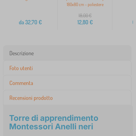
180x80 cm - poliestere
18,00
€
1
da
32,70
€
12,80
€
6
Descrizione
Foto utenti
Commenta
Recensioni prodotto
Torre di apprendimento
Montessori Anelli neri