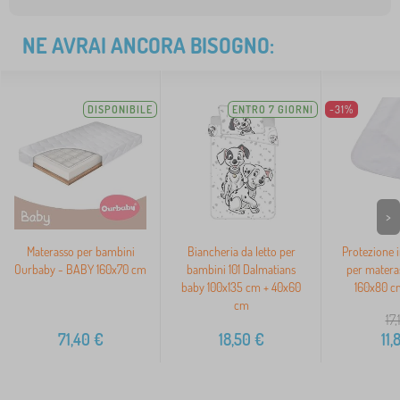
NE AVRAI ANCORA BISOGNO:
DISPONIBILE
ENTRO 7 GIORNI
-31%
>
Materasso per bambini
Biancheria da letto per
Protezione 
Ourbaby - BABY 160x70 cm
bambini 101 Dalmatians
per matera
baby 100x135 cm + 40x60
160x80 c
cm
17,
71,40
€
18,50
€
11,