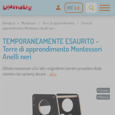
0 €
Banaby.it
»
Montessori
/
Torri di apprendimento
/
Torre di
apprendimento Montessori Anelli neri
TEMPORANEAMENTE ESAURITO -
Torre di apprendimento Montessori
Anelli neri
Dětská montessori učící věž v originálním černém provedení dodá
interiéru ten správný akcent. ..
altro
Sconto
Mancia