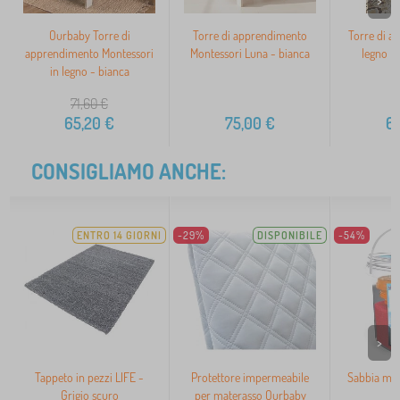
>
Ourbaby Torre di
Torre di apprendimento
Torre di a
apprendimento Montessori
Montessori Luna - bianca
legno N
in legno - bianca
71,60
€
65,20
€
75,00
€
6
CONSIGLIAMO ANCHE:
ENTRO 14 GIORNI
-29%
DISPONIBILE
-54%
>
Tappeto in pezzi LIFE -
Protettore impermeabile
Sabbia mag
Grigio scuro
per materasso Ourbaby