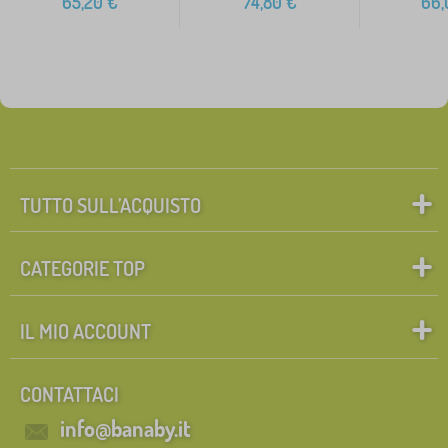
65,20
€
74,80
€
66,
TUTTO SULL’ACQUISTO
CATEGORIE TOP
IL MIO ACCOUNT
CONTATTACI
info@banaby.it