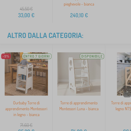
pieghevole - bianca
45,50
€
33,00
€
240,10
€
ALTRO DALLA CATEGORIA:
-9%
ENTRO 7 GIORNI
DISPONIBILE
>
Ourbaby Torre di
Torre di apprendimento
Torre di app
apprendimento Montessori
Montessori Luna - bianca
legno NTS
in legno - bianca
71,60
€