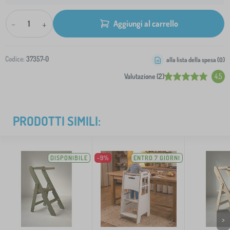
-
+
Aggiungi al carrello
Codice:
37357-0
alla lista della spesa (
0
)
Valutazione (2)
4.5
PRODOTTI SIMILI:
DISPONIBILE
-9%
ENTRO 7 GIORNI
>