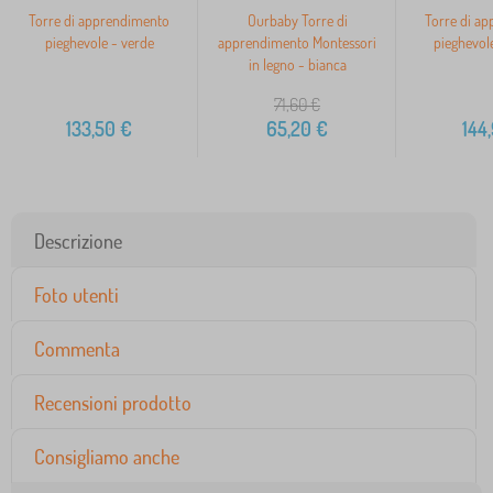
Torre di apprendimento
Ourbaby Torre di
Torre di a
pieghevole - verde
apprendimento Montessori
pieghevole
in legno - bianca
71,60
€
133,50
€
65,20
€
144
Descrizione
Foto utenti
Commenta
Recensioni prodotto
Consigliamo anche