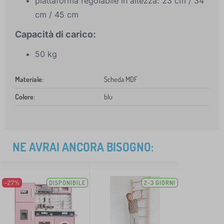
piattaforma regolabile in altezza: 23 cm / 34
cm / 45 cm
Capacità di carico:
50 kg
Materiale
:
Scheda MDF
Colore
:
blu
NE AVRAI ANCORA BISOGNO:
-27%
DISPONIBILE
2-3 GIORNI