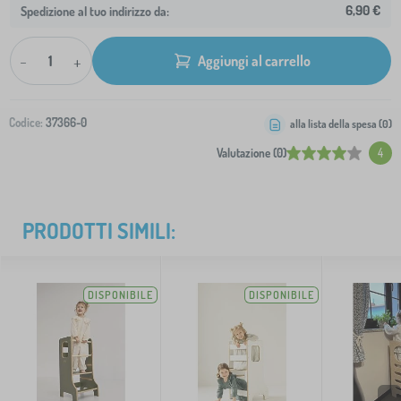
6,90 €
Spedizione al tuo indirizzo da:
-
+
Aggiungi al carrello
Codice:
37366-0
alla lista della spesa (
0
)
Valutazione (0)
4
PRODOTTI SIMILI:
DISPONIBILE
DISPONIBILE