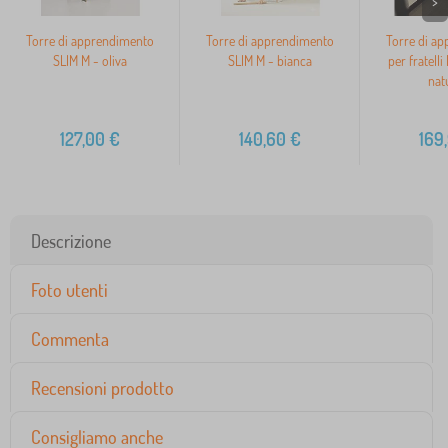
>
Torre di apprendimento
Torre di apprendimento
Torre di a
SLIM M - oliva
SLIM M - bianca
per fratell
nat
127,00
€
140,60
€
169
Descrizione
Foto utenti
Commenta
Recensioni prodotto
Consigliamo anche