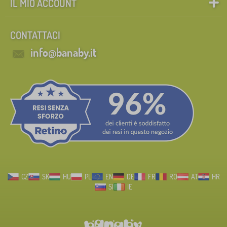
IL MIO ACCOUNT
CONTATTACI
info@banaby.it
CZ
SK
HU
PL
EN
DE
FR
RO
AT
HR
SI
IE