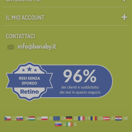
IL MIO ACCOUNT
CONTATTACI
info@banaby.it
CZ
SK
HU
PL
EN
DE
FR
RO
AT
HR
SI
IE