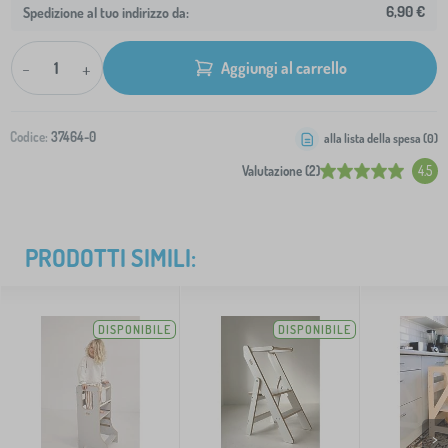
6,90 €
Spedizione al tuo indirizzo da:
-
+
Aggiungi al carrello
Codice:
37464-0
alla lista della spesa (
0
)
Valutazione (2)
4.5
PRODOTTI SIMILI:
DISPONIBILE
DISPONIBILE
>