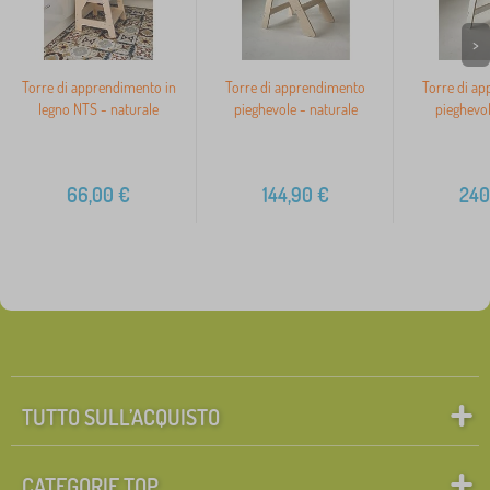
>
Torre di apprendimento in
Torre di apprendimento
Torre di a
legno NTS - naturale
pieghevole - naturale
pieghevol
66,00
€
144,90
€
240
TUTTO SULL’ACQUISTO
CATEGORIE TOP