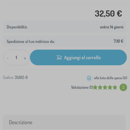
32,50 €
entro 14 giorni
7,10 €
Spedizione al tuo indirizzo da:
-
+
Aggiungi al carrello
Codice:
35612-0
alla lista della spesa (
0
)
Valutazione (1)
5
Descrizione