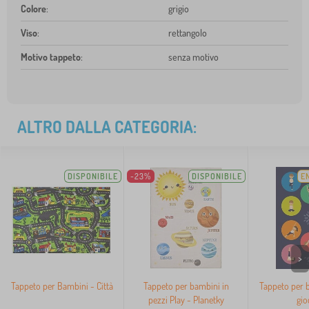
Colore
:
grigio
Viso
:
rettangolo
Motivo tappeto
:
senza motivo
ALTRO DALLA CATEGORIA:
DISPONIBILE
-23%
DISPONIBILE
E
>
Tappeto per Bambini - Città
Tappeto per bambini in
Tappeto per 
pezzi Play - Planetky
gio