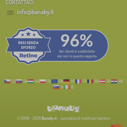
CONTATTACI
info@banaby.it
CZ
SK
HU
PL
EN
DE
FR
RO
AT
HR
SI
IE
© 2008 - 2026
Banaby.it
- specialista di mobili per bambini