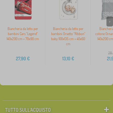
>
Biancheria da letto per
Biancheria da letto per
Biancheria
bambini Cars "Legend"
bambini Orsetto "Ribbon"
cotone Orna
140x200 cm + 70x90 cm
baby 100x135 cm + 40x60
140x200 cm
cm
28,
27,90
€
13,10
€
21,
TUTTO SULL’ACQUISTO