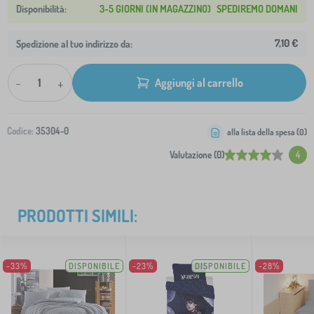
3-5 GIORNI (IN MAGAZZINO)
SPEDIREMO DOMANI
7,10 €
Spedizione al tuo indirizzo da:
-
+
Aggiungi al carrello
Codice:
35304-0
alla lista della spesa (
0
)
Valutazione (0)
4
PRODOTTI SIMILI:
-33%
DISPONIBILE
-23%
DISPONIBILE
-28%