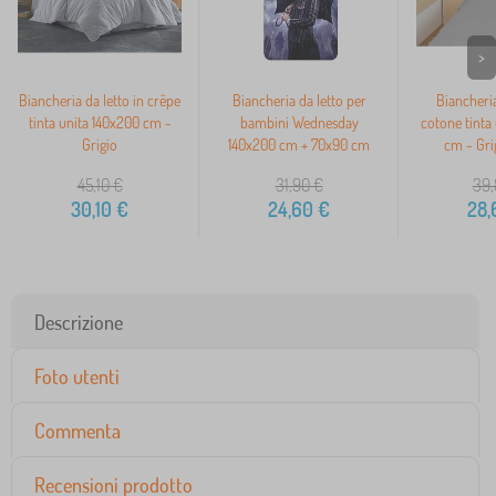
>
Biancheria da letto in crêpe
Biancheria da letto per
Biancheria
tinta unita 140x200 cm -
bambini Wednesday
cotone tinta
Grigio
140x200 cm + 70x90 cm
cm - Gri
45,10
€
31,90
€
39,
30,10
€
24,60
€
28,
Descrizione
Foto utenti
Commenta
Recensioni prodotto