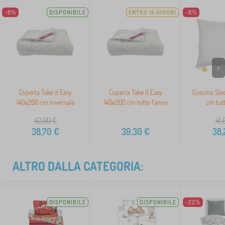
-8%
DISPONIBILE
ENTRO 14 GIORNI
-8%
>
Coperta Take it Easy
Coperta Take it Easy
Cuscino Sle
140x200 cm invernale
140x200 cm tutto l'anno
cm tutt
42,00
€
41,
38,70
€
39,30
€
38,
ALTRO DALLA CATEGORIA:
DISPONIBILE
DISPONIBILE
-22%