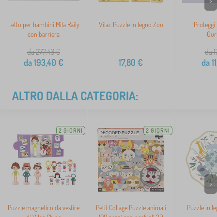
>
Letto per bambini Mila Raily
Vilac Puzzle in legno Zoo
Proteggi
con barriera
Our
da 277,40
€
da 1
da
193,40
€
17,80
€
da
11
ALTRO DALLA CATEGORIA:
2 GIORNI
2 GIORNI
>
Puzzle magnetico da vestire
Petit Collage Puzzle animali
Puzzle in l