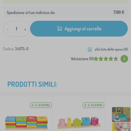
7,90 €
Spedizione al tuo indirizzo da:
-
+
Aggiungi al carrello
Codice:
34075-0
alla lista della spesa (
0
)
Valutazione (0)
4
PRODOTTI SIMILI:
3-5 GIORNI
3-5 GIORNI