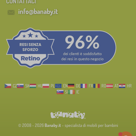
CONTATTACI
info@banaby.it
CZ
SK
HU
PL
EN
DE
FR
RO
AT
HR
SI
IE
© 2008 - 2026
Banaby.it
- specialista di mobili per bambini