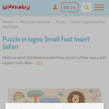
0 €
Banaby.it
»
Blocchi per costruzioni
/
Puzzle
/
Puzzle in legno Small Foot
Insert Safari
Puzzle in legno Small Foot Insert
Safari
Vítejte na safari! Toto dřevěné puzzle ma za cíl vrátit zvířátka savany zpět
na jejich místo. Nejen, ..
altro