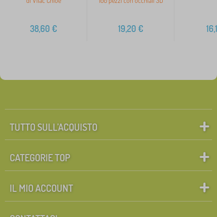
di Vilac Chloe
100 pezzi con occhiali 3D
38,60
€
19,20
€
16,
TUTTO SULL’ACQUISTO
CATEGORIE TOP
IL MIO ACCOUNT