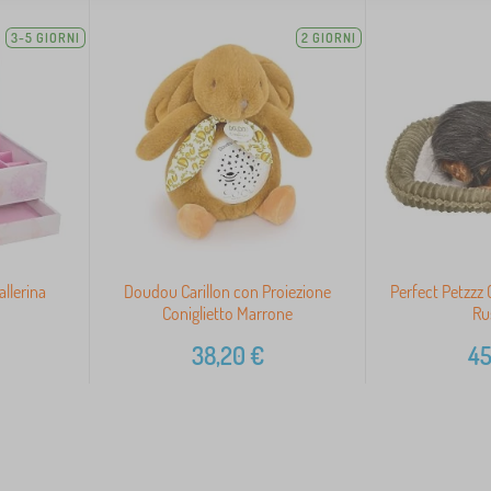
3-5 GIORNI
2 GIORNI
allerina
Doudou Carillon con Proiezione
Perfect Petzzz 
Coniglietto Marrone
Ru
38,20
€
45