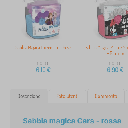
Sabbia Magica Frozen - turchese
Sabbia Magica Minnie Mo
+ Formine
16,30
€
16,30
€
6,10
€
6,90
€
Descrizione
Foto utenti
Commenta
Sabbia magica Cars - rossa