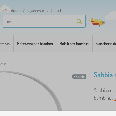
Spedizione & pagamento
Contatti
bambini
Materassi per bambini
Mobili per bambini
biancheria d
rossa
Sabbia 
Sconto
Sabbia ros
bambini. ..