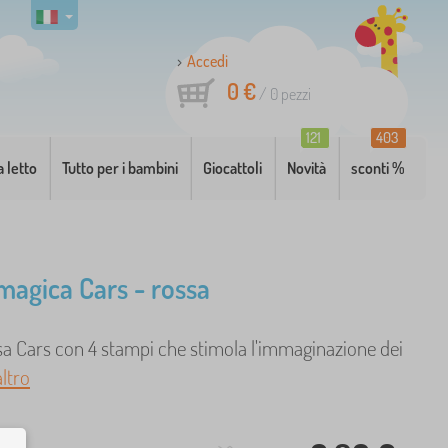
Accedi
0 €
/
0
pezzi
121
403
a letto
Tutto per i bambini
Giocattoli
Novità
sconti %
magica Cars - rossa
sa Cars con 4 stampi che stimola l'immaginazione dei
altro