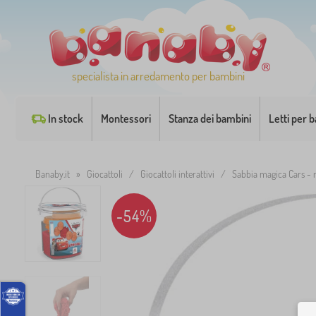
specialista in arredamento per bambini
In stock
Montessori
Stanza dei bambini
Letti per 
Banaby.it
»
Giocattoli
/
Giocattoli interattivi
/
Sabbia magica Cars - 
-54%