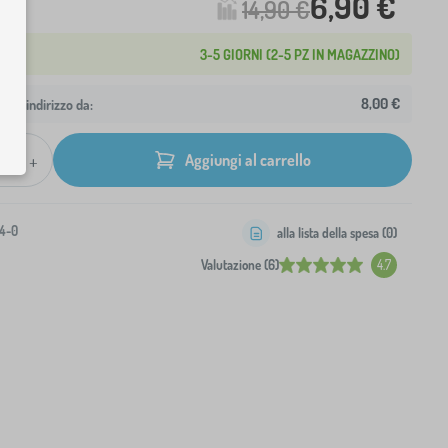
6,90 €
14,90 €
3-5 GIORNI (2-5 PZ IN MAGAZZINO)
8,00 €
 tuo indirizzo da:
+
Aggiungi al carrello
4-0
alla lista della spesa (
0
)
Valutazione (6)
4.7