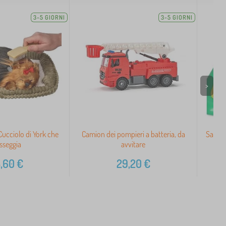
3-5 GIORNI
3-5 GIORNI
>
Cucciolo di York che
Camion dei pompieri a batteria, da
Sabbia
sseggia
avvitare
,60
€
29,20
€