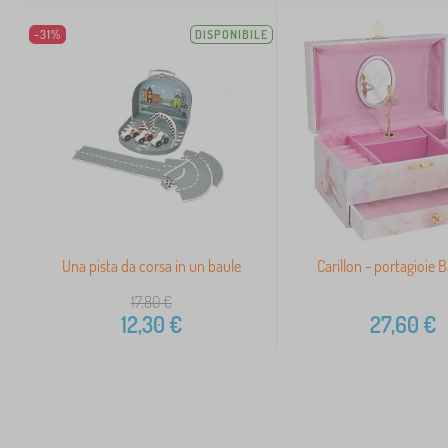
-31%
DISPONIBILE
Una pista da corsa in un baule
Carillon - portagioie B
17,80
€
12,30
€
27,60
€