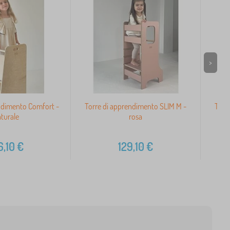
>
ndimento Comfort -
Torre di apprendimento SLIM M -
Torr
turale
rosa
6,10
€
129,10
€