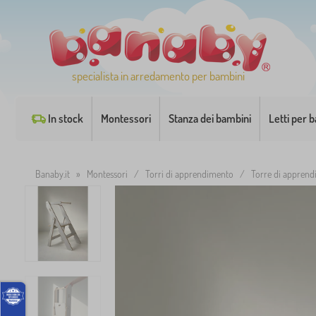
specialista in arredamento per bambini
In stock
Montessori
Stanza dei bambini
Letti per 
Banaby.it
»
Montessori
/
Torri di apprendimento
/
Torre di apprend