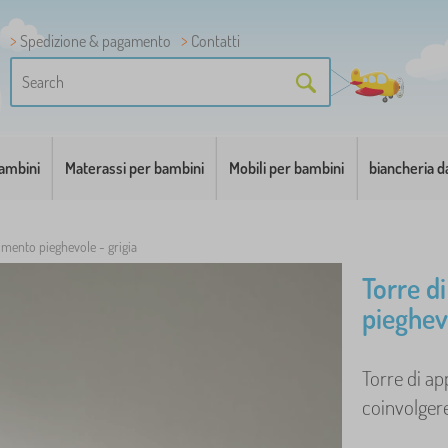
Spedizione & pagamento
Contatti
bambini
Materassi per bambini
Mobili per bambini
biancheria d
imento pieghevole - grigia
Torre d
pieghevo
Torre di ap
coinvolgere