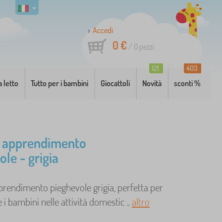
Accedi
0 €
/
0
pezzi
121
403
a letto
Tutto per i bambini
Giocattoli
Novità
sconti %
i apprendimento
le - grigia
prendimento pieghevole grigia, perfetta per
 i bambini nelle attività domestic ..
altro