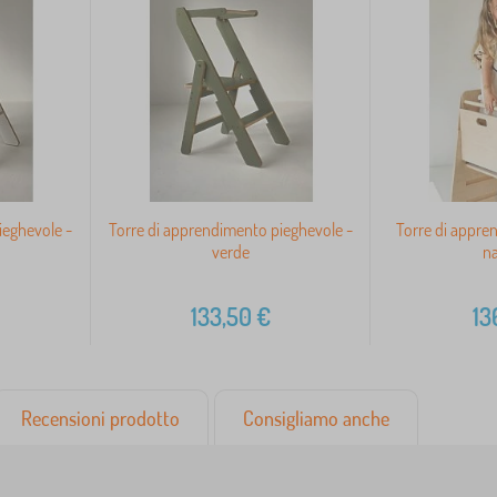
ieghevole -
Torre di apprendimento pieghevole -
Torre di appre
verde
na
133,50
€
13
Recensioni prodotto
Consigliamo anche