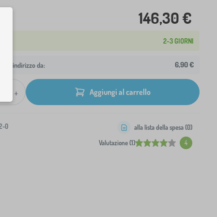
146,30 €
2-3 GIORNI
6,90 €
 tuo indirizzo da:
+
Aggiungi al carrello
2-0
alla lista della spesa (
0
)
Valutazione (1)
4