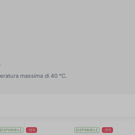
.
peratura massima di 40 °C.
DISPONIBILE
-15%
DISPONIBILE
-31%