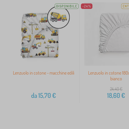
DISPONIBILE
-24%
ENT
Lenzuolo in cotone - macchine edili
Lenzuolo in cotone 18
bianco
24,40
€
da
15,70
€
18,60
€