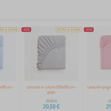
RO 14 GIORNI
-23%
ENTRO 14 GIORNI
-23%
0x90 cm -
Lenzuolo in cotone 200x90 cm -
Lenzuolo spugn
grigio
26,60
€
2
20,50
€
21