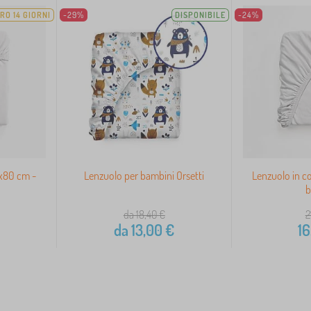
RO 14 GIORNI
-29%
DISPONIBILE
-24%
0x80 cm -
Lenzuolo per bambini Orsetti
Lenzuolo in c
b
da 18,40
€
2
da
13,00
€
16