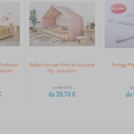
Montessori
Baldacchino per il letto di casa Leola
Proteggi Ma
turale
Hip - rosa antico
da 46,30
€
da
€
da
39,70
€
da