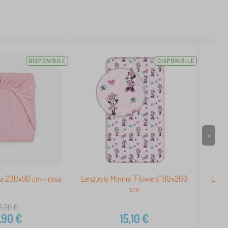
DISPONIBILE
DISPONIBILE
>
a 200x90 cm - rosa
Lenzuolo Minnie "Flowers" 90x200
Lenzu
cm
8,30
€
,90
€
15,10
€