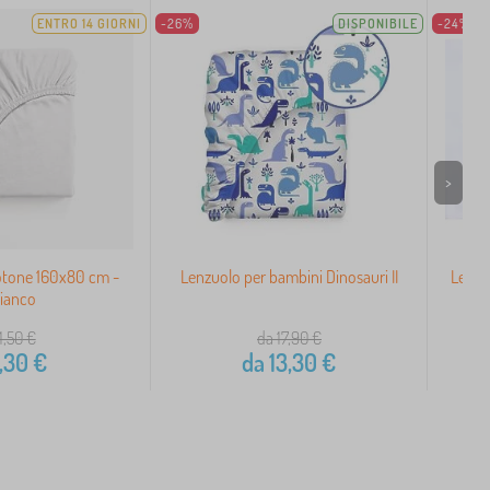
ENTRO 14 GIORNI
-26%
DISPONIBILE
-24%
>
otone 160x80 cm -
Lenzuolo per bambini Dinosauri II
Lenzu
ianco
1,50
€
da 17,90
€
,30
€
da
13,30
€