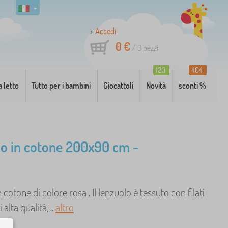
Accedi
0 €
/
0
pezzi
120
404
a letto
Tutto per i bambini
Giocattoli
Novità
sconti %
o in cotone 200x90 cm -
 cotone di colore rosa . Il lenzuolo è tessuto con filati
 alta qualità, ..
altro