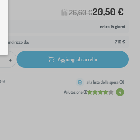
20,50 €
26,60 €
entro 14 giorni
7,10 €
 tuo indirizzo da:
+
Aggiungi al carrello
3-0
alla lista della spesa (
0
)
Valutazione (1)
4