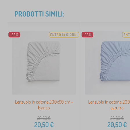
PRODOTTI SIMILI:
-23%
ENTRO 14 GIORNI
-23%
ENT
Lenzuolo in cotone 200x90 cm -
Lenzuolo in cotone 20
bianco
azzurro
26,60
€
26,60
€
20,50
€
20,50
€