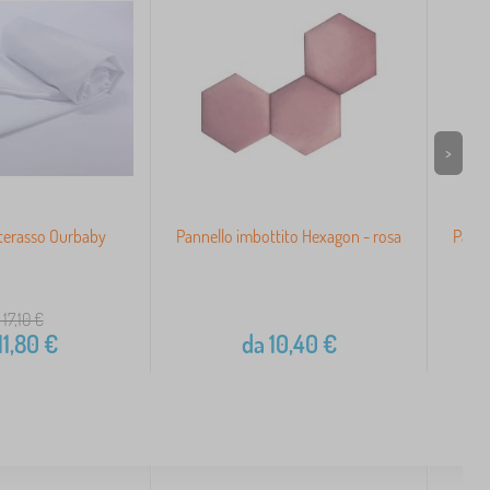
>
terasso Ourbaby
Pannello imbottito Hexagon - rosa
Panne
 17,10
€
11,80
€
da
10,40
€