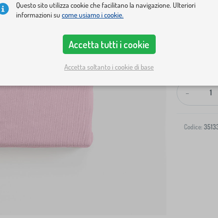
Questo sito utilizza cookie che facilitano la navigazione. Ulteriori
informazioni su
come usiamo i cookie.
Accetta tutti i cookie
Spedizione al
Accetta soltanto i cookie di base
-
Codice:
3513