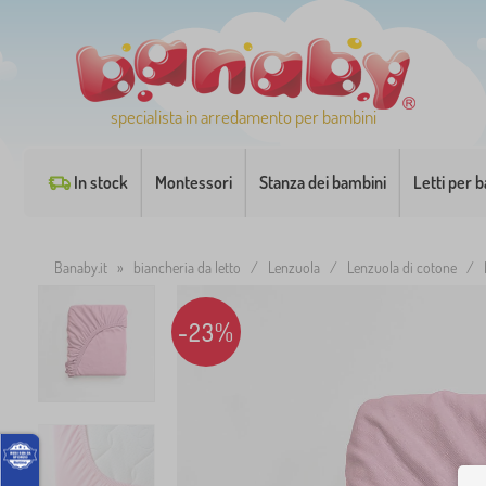
specialista in arredamento per bambini
In stock
Montessori
Stanza dei bambini
Letti per 
Banaby.it
»
biancheria da letto
/
Lenzuola
/
Lenzuola di cotone
/
-23%