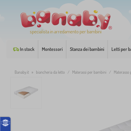
specialista in arredamento per bambini
In stock
Montessori
Stanza dei bambini
Letti per 
Banaby.it
»
biancheria da letto
/
Materassi per bambini
/
Materasso