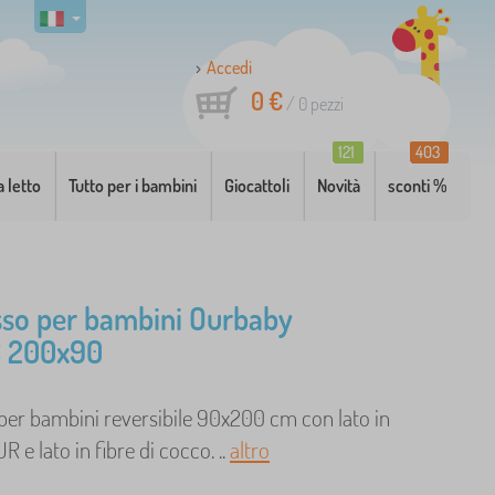
Accedi
0 €
/
0
pezzi
121
403
a letto
Tutto per i bambini
Giocattoli
Novità
sconti %
so per bambini Ourbaby
 200x90
per bambini reversibile 90x200 cm con lato in
 e lato in fibre di cocco. ..
altro