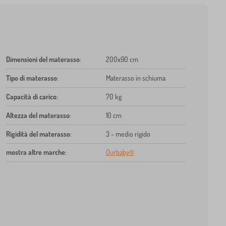
Dimensioni del materasso
:
200x90 cm
Tipo di materasso
:
Materasso in schiuma
Capacità di carico
:
70 kg
Altezza del materasso
:
10 cm
Rigidità del materasso
:
3 - medio rigido
mostra altre marche
:
Ourbaby®