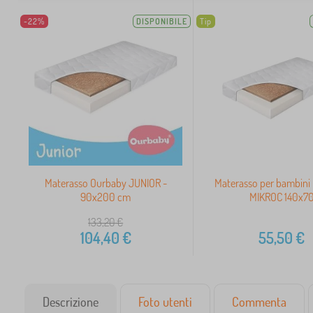
-22%
DISPONIBILE
Tip
Materasso Ourbaby JUNIOR -
Materasso per bambini
90x200 cm
MIKROC 140x7
133,20
€
104,40
€
55,50
€
Descrizione
Foto utenti
Commenta