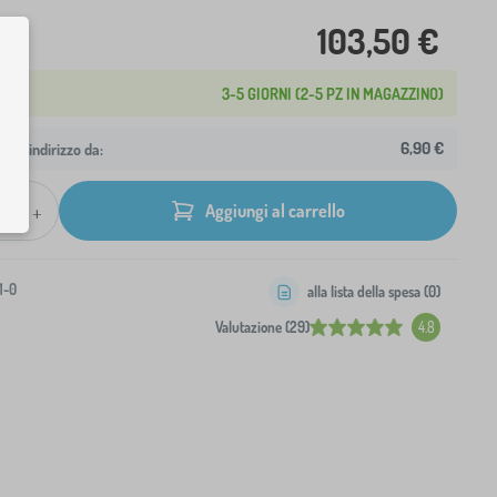
103,50 €
3-5 GIORNI (2-5 PZ IN MAGAZZINO)
6,90 €
 tuo indirizzo da:
+
Aggiungi al carrello
1-0
alla lista della spesa (
0
)
Valutazione (29)
4.8