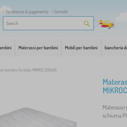
Spedizione & pagamento
Contatti
bambini
Materassi per bambini
Mobili per bambini
biancheria d
 per bambini Ourbaby MIKROC 200x90
Materas
MIKROC
Materasso 
schiuma PUR