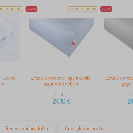
RO 14 GIORNI
-22%
ENTRO 14 GIORNI
-22%
n cotone -
Lenzuolo in cotone impermeabile -
Lenzuolo in co
 cm
azzurro 140 x 70 cm
grigio
31,00
€
3
24,10
€
24
Recensioni prodotto
Consigliamo anche