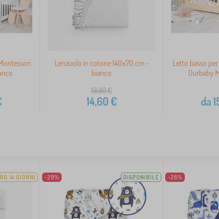
Montessori
Lenzuolo in cotone 140x70 cm -
Letto basso per
ianco
bianco
Ourbaby Mi
19,80
€
€
14,60
€
da
1
RO 14 GIORNI
-29%
DISPONIBILE
-26%