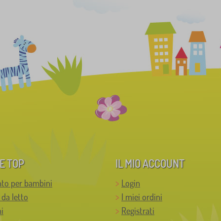
E TOP
IL MIO ACCOUNT
to per bambini
Login
 da letto
I miei ordini
i
Registrati