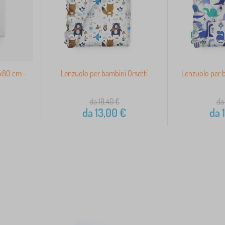
0x80 cm -
Lenzuolo per bambini Orsetti
Lenzuolo per b
da 18,40
€
da
da
13,00
€
da
1