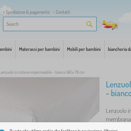
Spedizione & pagamento
Contatti
bambini
Materassi per bambini
Mobili per bambini
biancheria d
Lenzuolo in cotone impermeabile - bianco 140 x 70 cm
Lenzuol
- bianc
Lenzuolo i
membrana tr
Questo sito utilizza cookie che facilitano la navigazione. Ulteriori