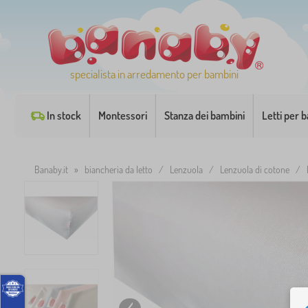
specialista in arredamento per bambini
In stock
Montessori
Stanza dei bambini
Letti per 
Banaby.it
»
biancheria da letto
/
Lenzuola
/
Lenzuola di cotone
/