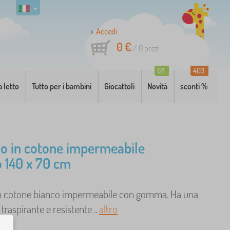
Accedi
0 €
/
0
pezzi
121
403
a letto
Tutto per i bambini
Giocattoli
Novità
sconti %
o in cotone impermeabile
o 140 x 70 cm
n cotone bianco impermeabile con gomma. Ha una
aspirante e resistente ..
altro