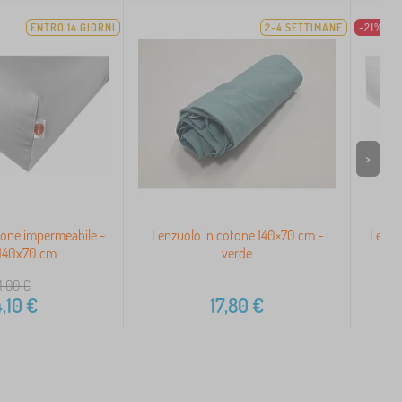
ENTRO 14 GIORNI
2-4 SETTIMANE
-21%
>
tone impermeabile -
Lenzuolo in cotone 140×70 cm -
Lenzu
 140x70 cm
verde
1,00
€
,10
€
17,80
€