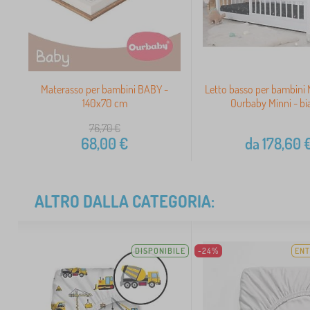
Materasso per bambini BABY -
Letto basso per bambini 
140x70 cm
Ourbaby Minni - b
76,70
€
68,00
€
da
178,60
ALTRO DALLA CATEGORIA:
DISPONIBILE
-24%
ENT