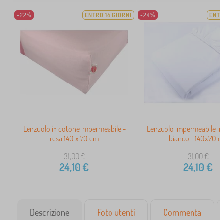
-22%
ENTRO 14 GIORNI
-24%
ENT
Lenzuolo in cotone impermeabile -
Lenzuolo impermeabile i
rosa 140 x 70 cm
bianco - 140x70
31,00
€
31,00
€
24,10
€
24,10
€
Descrizione
Foto utenti
Commenta