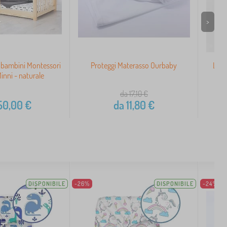
>
 bambini Montessori
Proteggi Materasso Ourbaby
Lenz
nni - naturale
da 17,10
€
50,00
€
da
11,80
€
DISPONIBILE
-26%
DISPONIBILE
-24%