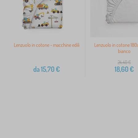
Lenzuolo in cotone - macchine edili
Lenzuolo in cotone 18
bianco
24,40
€
da
15,70
€
18,60
€