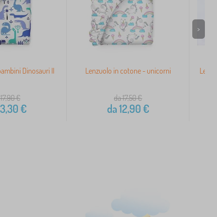
>
ambini Dinosauri II
Lenzuolo in cotone - unicorni
Lenzu
 17,90
€
da 17,50
€
3,30
€
da
12,90
€