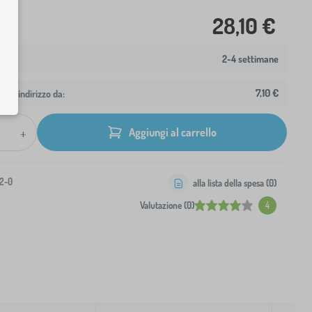
28,10 €
2-4 settimane
7,10 €
 tuo indirizzo da:
+
Aggiungi al carrello
2-0
alla lista della spesa (
0
)
Valutazione (0)
4