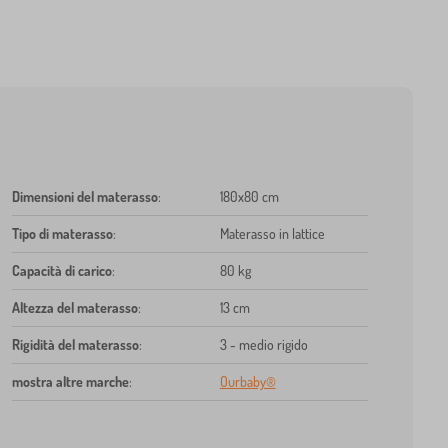
Dimensioni del materasso
:
180x80 cm
Tipo di materasso
:
Materasso in lattice
Capacità di carico
:
80 kg
Altezza del materasso
:
13 cm
Rigidità del materasso
:
3 - medio rigido
mostra altre marche
:
Ourbaby®