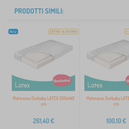
PRODOTTI SIMILI:
New
ENTRO 14 GIORNI
1
Materasso Ourbaby LATEX 200x140
Materasso Ourbaby LAT
cm
cm
261,40
€
100,10
€