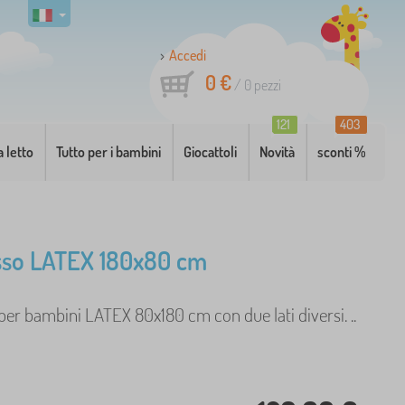
Accedi
0 €
/
0
pezzi
121
403
a letto
Tutto per i bambini
Giocattoli
Novità
sconti %
sso LATEX 180x80 cm
er bambini LATEX 80x180 cm con due lati diversi. ..