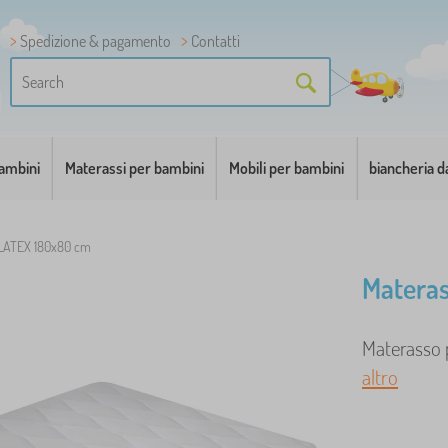
Spedizione & pagamento
Contatti
bambini
Materassi per bambini
Mobili per bambini
biancheria d
 LATEX 180x80 cm
Matera
Materasso p
altro