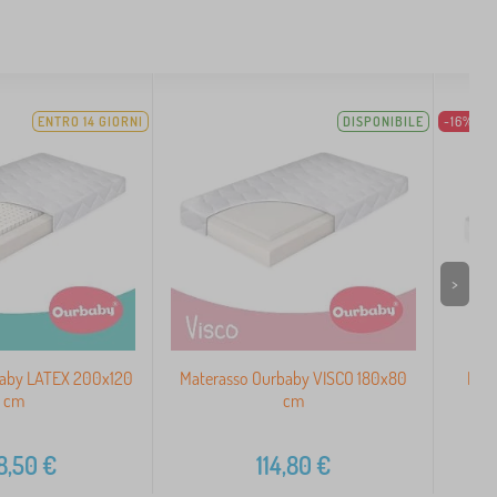
ENTRO 14 GIORNI
DISPONIBILE
-16%
>
baby LATEX 200x120
Materasso Ourbaby VISCO 180x80
Mate
cm
cm
8,50
€
114,80
€