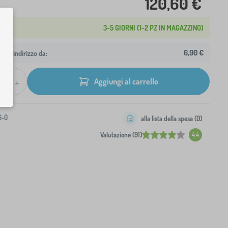
120,60 €
3-5 GIORNI (1-2 PZ IN MAGAZZINO)
6,90 €
 tuo indirizzo da:
+
Aggiungi al carrello
6-0
alla lista della spesa (
0
)
Valutazione (91)
4.4