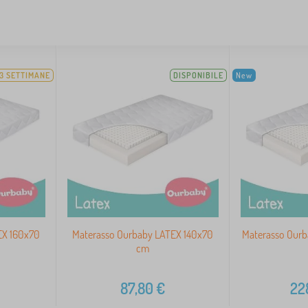
-3 SETTIMANE
DISPONIBILE
New
EX 160x70
Materasso Ourbaby LATEX 140x70
Materasso Our
cm
87,80
€
22