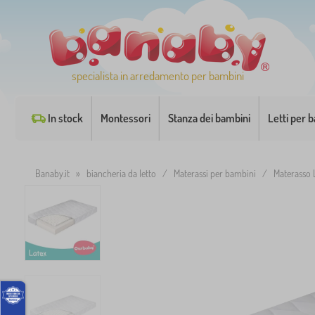
specialista in arredamento per bambini
In stock
Montessori
Stanza dei bambini
Letti per 
Banaby.it
»
biancheria da letto
/
Materassi per bambini
/
Materasso