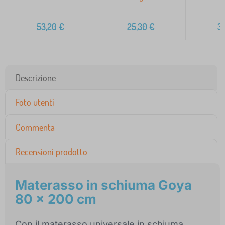
53,20
€
25,30
€
3
Descrizione
Foto utenti
Commenta
Recensioni prodotto
Materasso in schiuma Goya
80 x 200 cm
Con il materasso universale in schiuma