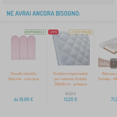
NE AVRAI ANCORA BISOGNO:
DISPONIBILE
-29%
1-3 SETTIMANE
>
Pannello imbottito
Protettore impermeabile
Materasso 
Oblouček - rosa cipria
per materasso Ourbaby
Ourbaby - B
200x80 cm - poliestere
18,50
€
da
10,90
€
13,20
€
71,