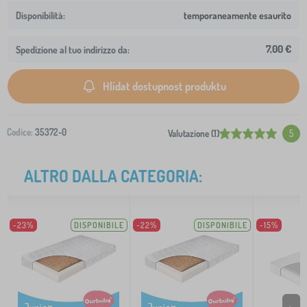
temporaneamente esaurito
7,00 €
Spedizione al tuo indirizzo da:
Hlídat dostupnost produktu
Codice:
35372-0
Valutazione (1)
5
ALTRO DALLA CATEGORIA:
-23%
DISPONIBILE
-22%
DISPONIBILE
-15%