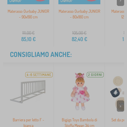
>
Materasso Ourbaby JUNIOR
Materasso Ourbaby JUNIOR
Materasso
- 90x190 cm
- 80x180 cm
120
111,00
€
105,00
€
17
85,10
€
82,40
€
15
CONSIGLIAMO ANCHE:
4-6 SETTIMANE
2 GIORNI
>
Barriera per letto F -
Bigjigs Toys Bambola di
Set da pr
bianca
Stoffa Megan 34 cm