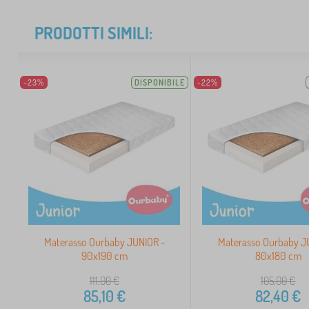
PRODOTTI SIMILI:
-23%
DISPONIBILE
-22%
Materasso Ourbaby JUNIOR -
Materasso Ourbaby J
90x190 cm
80x180 cm
111,00
€
105,00
€
85,10
€
82,40
€