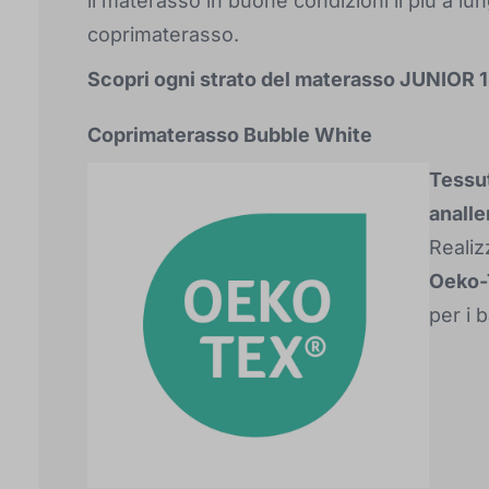
il materasso in buone condizioni il più a lu
coprimaterasso.
Scopri ogni strato del materasso JUNIOR
Coprimaterasso Bubble White
Tessut
analle
Realiz
Oeko-
per i 