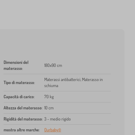
Dimensioni del
180x90 cm
materasso
:
Materassi antibatterici, Materasso in
Tipo di materasso
:
schiuma
Capacità di carico
:
70 kg
Altezza del materasso
:
10 cm
Rigidità del materasso
:
3 - medio rigido
mostra altre marche
:
Ourbaby®