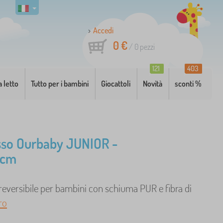
Accedi
0 €
/
0
pezzi
121
403
a letto
Tutto per i bambini
Giocattoli
Novità
sconti %
sso Ourbaby JUNIOR -
 cm
reversibile per bambini con schiuma PUR e fibra di
ro