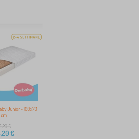
2-4 SETTIMANE
aby Junior - 160x70
cm
3,20
€
,20
€