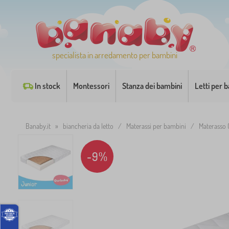
specialista in arredamento per bambini
In stock
Montessori
Stanza dei bambini
Letti per 
Banaby.it
»
biancheria da letto
/
Materassi per bambini
/
Materasso
-9%