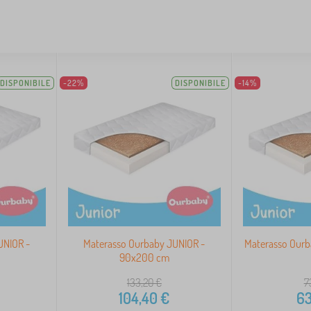
DISPONIBILE
-22%
DISPONIBILE
-14%
UNIOR -
Materasso Ourbaby JUNIOR -
Materasso Ourb
90x200 cm
133,20
€
7
104,40
€
63