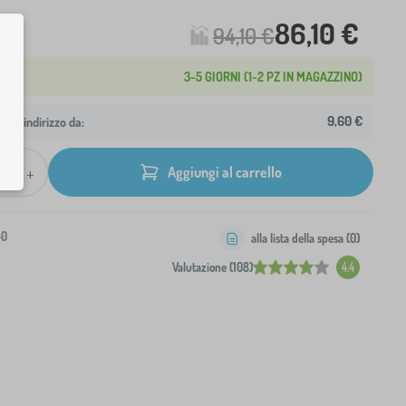
86,10 €
94,10 €
3-5 GIORNI (1-2 PZ IN MAGAZZINO)
9,60 €
 tuo indirizzo da:
+
Aggiungi al carrello
-0
alla lista della spesa (
0
)
Valutazione (108)
4.4