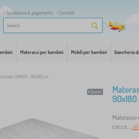
Spedizione & pagamento
Contatti
bambini
Materassi per bambini
Mobili per bambini
biancheria d
 Ourbaby JUNIOR - 90x180 cm
Matera
Sconto
90x180
Materasso 
cocco. ..
alt