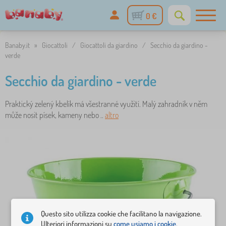
0 €
Banaby.it
»
Giocattoli
/
Giocattoli da giardino
/
Secchio da giardino -
verde
Secchio da giardino - verde
Praktický zelený kbelík má všestranné využití. Malý zahradník v něm
může nosit písek, kameny nebo ..
altro
Questo sito utilizza cookie che facilitano la navigazione.
Ulteriori informazioni su
come usiamo i cookie.