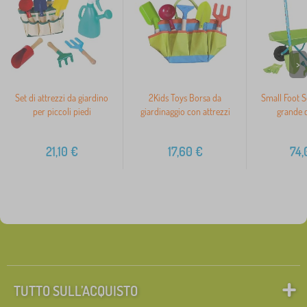
>
Set di attrezzi da giardino
2Kids Toys Borsa da
Small Foot S
per piccoli piedi
giardinaggio con attrezzi
grande 
21,10
€
17,60
€
74,
TUTTO SULL’ACQUISTO