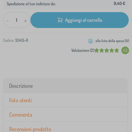
9,40 €
Spedizione al tuo indirizzo da:
-
+
Aggiungi al carrello
Codice:
32415-0
alla lista della spesa (
0
)
Valutazione (2)
4.5
Descrizione
Foto utenti
Commenta
Recensioni prodotto