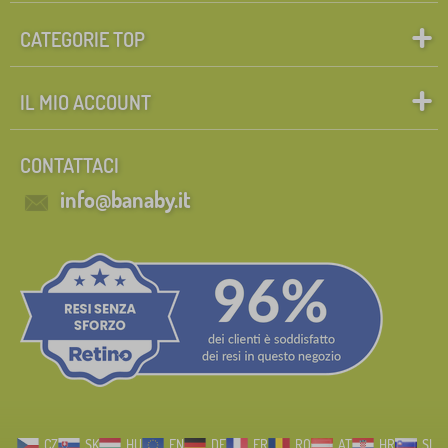
CATEGORIE TOP
IL MIO ACCOUNT
CONTATTACI
info@banaby.it
CZ
SK
HU
EN
DE
FR
RO
AT
HR
SI