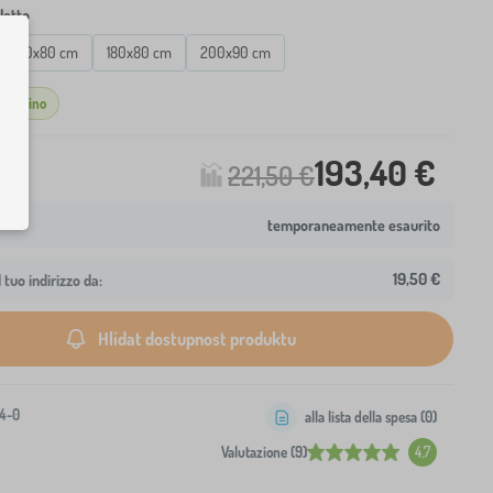
letto
160x80 cm
180x80 cm
200x90 cm
agazzino
193,40 €
221,50 €
temporaneamente esaurito
19,50 €
 tuo indirizzo da:
Hlídat dostupnost produktu
4-0
alla lista della spesa (
0
)
Valutazione (9)
4.7