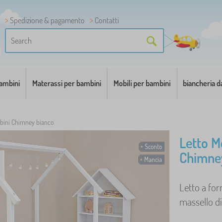
Spedizione & pagamento
Contatti
bambini
Materassi per bambini
Mobili per bambini
biancheria d
mbini Chimney bianco
Letto M
Sconto
Chimne
Mancia
Letto a for
massello di 