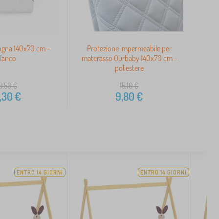
ugna 140x70 cm -
Protezione impermeabile per
ianco
materasso Ourbaby 140x70 cm -
poliestere
0,50
€
15,10
€
,30
€
9,80
€
ENTRO 14 GIORNI
ENTRO 14 GIORNI