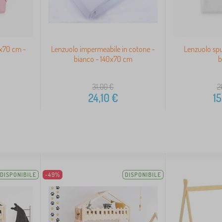
0x70 cm -
Lenzuolo impermeabile in cotone -
Lenzuolo sp
bianco - 140x70 cm
b
31,00
€
2
24,10
€
15
DISPONIBILE
-49%
DISPONIBILE