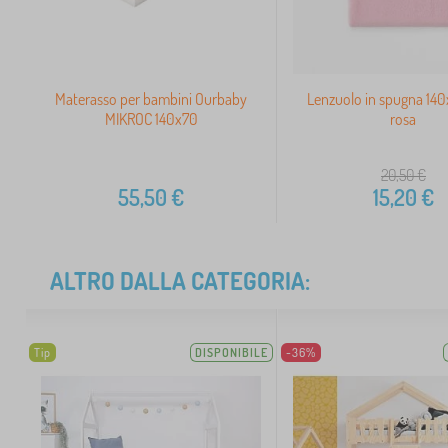
Materasso per bambini Ourbaby
Lenzuolo in spugna 14
MIKROC 140x70
rosa
20,50
€
55,50
€
15,20
€
ALTRO DALLA CATEGORIA:
Tip
DISPONIBILE
-36%