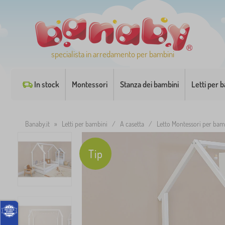
specialista in arredamento per bambini
In stock
Montessori
Stanza dei bambini
Letti per 
Banaby.it
»
Letti per bambini
/
A casetta
/
Letto Montessori per ba
Tip