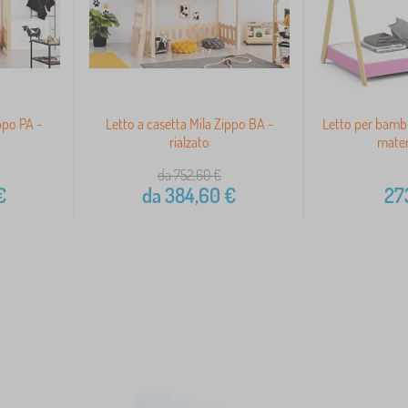
ppo PA -
Letto a casetta Mila Zippo BA -
Letto per bamb
rialzato
mater
da 752,60
€
€
da
384,60
€
27