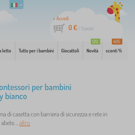
Accedi
0 €
/
0
pezzi
120
405
a letto
Tutto per i bambini
Giocattoli
Novità
sconti %
ontessori per bambini
y bianco
ma di casetta con barriera di sicurezza e rete in
abete. ..
altro