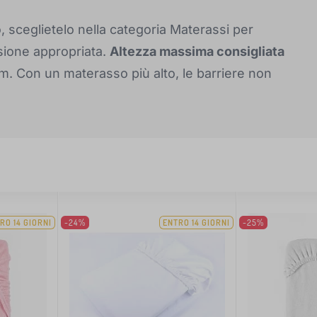
, sceglietelo nella categoria Materassi per
sione appropriata.
Altezza massima consigliata
cm. Con un materasso più alto, le barriere non
RO 14 GIORNI
-24%
ENTRO 14 GIORNI
-25%