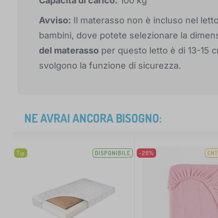
Capacità di carico:
100 kg
Avviso:
Il materasso non è incluso nel letto
bambini, dove potete selezionare la dimen
del materasso
per questo letto è di 13-15 
svolgono la funzione di sicurezza.
NE AVRAI ANCORA BISOGNO:
Tip
DISPONIBILE
-26%
ENT