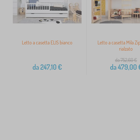
Letto a casetta ELIS bianco
Letto a casetta Mila Zi
rialzato
da 752,60
€
da
247,10
€
da
479,00