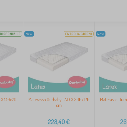
DISPONIBILE
New
ENTRO 14 GIORNI
New
EX 140x70
Materasso Ourbaby LATEX 200x120
Materasso Our
cm
228,40
€
26