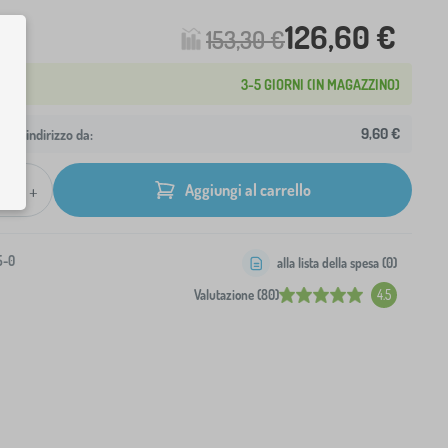
126,60 €
153,30 €
3-5 GIORNI (IN MAGAZZINO)
9,60 €
 tuo indirizzo da:
+
Aggiungi al carrello
5-0
alla lista della spesa (
0
)
Valutazione (80)
4.5