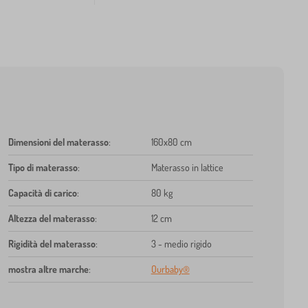
Dimensioni del materasso
:
160x80 cm
Tipo di materasso
:
Materasso in lattice
Capacità di carico
:
80 kg
Altezza del materasso
:
12 cm
Rigidità del materasso
:
3 - medio rigido
mostra altre marche
:
Ourbaby®