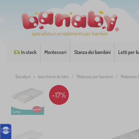
specialista in arredamento per bambini
In stock
Montessori
Stanza dei bambini
Letti per 
Banaby.it
»
biancheria da letto
/
Materassi per bambini
/
Materasso
-17%