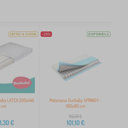
ENTRO 14 GIORNI
-29%
DISPONIBILE
baby LATEX 200x140
Materasso Ourbaby SPRINGY -
cm
160x80 cm
110,20
€
1,30
€
101,10
€