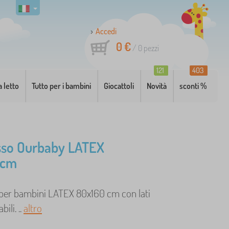
Accedi
0 €
/
0
pezzi
121
403
a letto
Tutto per i bambini
Giocattoli
Novità
sconti %
sso Ourbaby LATEX
 cm
per bambini LATEX 80x160 cm con lati
ili. ..
altro