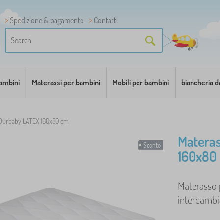
Spedizione & pagamento
Contatti
bambini
Materassi per bambini
Mobili per bambini
biancheria d
 Ourbaby LATEX 160x80 cm
Matera
Sconto
160x80
Materasso 
intercambiab