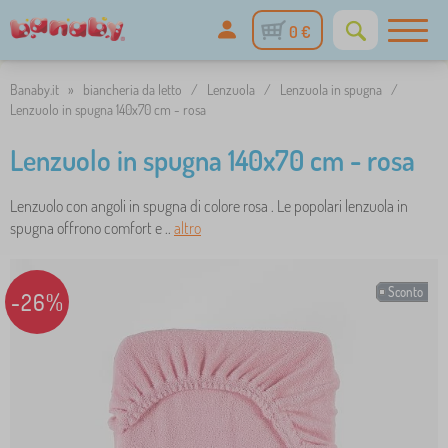
0 €
Banaby.it
»
biancheria da letto
/
Lenzuola
/
Lenzuola in spugna
/
Lenzuolo in spugna 140x70 cm - rosa
Lenzuolo in spugna 140x70 cm - rosa
Lenzuolo con angoli in spugna di colore rosa . Le popolari lenzuola in
spugna offrono comfort e ..
altro
Sconto
-26%