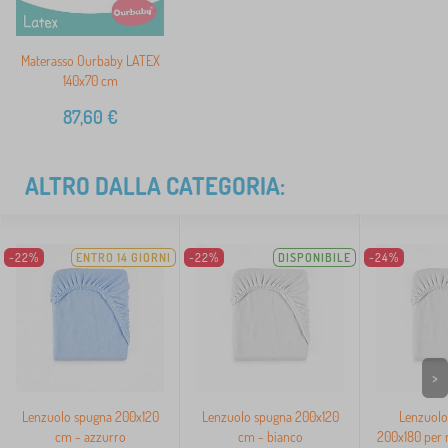
Materasso Ourbaby LATEX
140x70 cm
87,60
€
ALTRO DALLA CATEGORIA:
-22%
ENTRO 14 GIORNI
-22%
DISPONIBILE
-24%
>
Lenzuolo spugna 200x120
Lenzuolo spugna 200x120
Lenzuolo
cm - azzurro
cm - bianco
200x180 per m