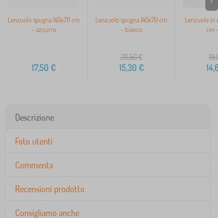
>
Lenzuolo spugna 140x70 cm
Lenzuolo spugna 140x70 cm
Lenzuolo in 
- azzurro
- bianco
cm -
20,50
€
19,
17,50
€
15,30
€
14,
Descrizione
Foto utenti
Commenta
Recensioni prodotto
Consigliamo anche