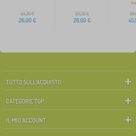
bi
33,20
€
33,20
€
59,
26,00
€
26,00
€
45,
TUTTO SULL’ACQUISTO
CATEGORIE TOP
IL MIO ACCOUNT