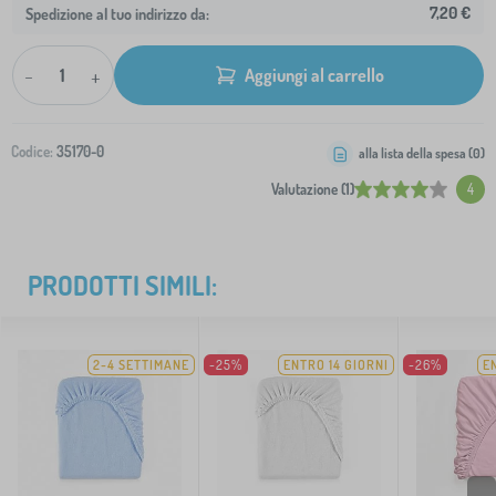
7,20 €
Spedizione al tuo indirizzo da:
-
+
Aggiungi al carrello
Codice:
35170-0
alla lista della spesa (
0
)
Valutazione (1)
4
PRODOTTI SIMILI:
2-4 SETTIMANE
-25%
ENTRO 14 GIORNI
-26%
E