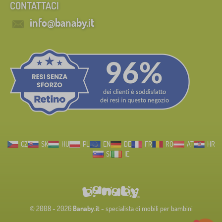
CONTATTACI
info@banaby.it
CZ
SK
HU
PL
EN
DE
FR
RO
AT
HR
SI
IE
© 2008 - 2026
Banaby.it
- specialista di mobili per bambini