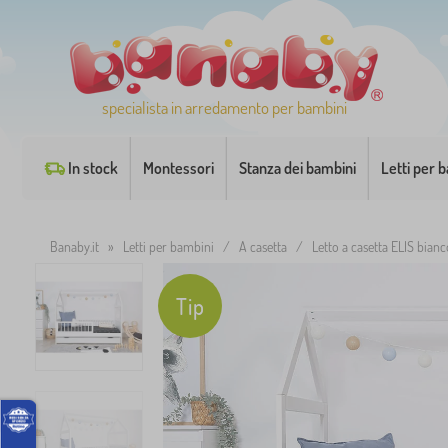
specialista in arredamento per bambini
In stock
Montessori
Stanza dei bambini
Letti per 
Banaby.it
»
Letti per bambini
/
A casetta
/
Letto a casetta ELIS bianc
Tip