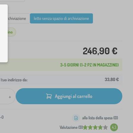
o di archiviazione
letto senza spazio di archiviazione
agazzino
246,90 €
3-5 GIORNI (1-2 PZ IN MAGAZZINO)
33,80 €
 tuo indirizzo da:
+
Aggiungi al carrello
9-0
alla lista della spesa (
0
)
Valutazione (9)
4.3