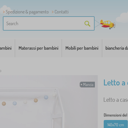
Spedizione & pagamento
Contatti
bambini
Materassi per bambini
Mobili per bambini
biancheria d
o
Letto a
Mancia
Letto a cas
Dimensioni del 
140x70 cm