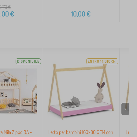
6,70
€
,00
€
10,00
€
DISPONIBILE
ENTRO 14 GIORNI
>
ta Mila Zippo BA -
Letto per bambini 160x80 GEM con
Letto