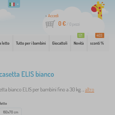
Accedi
0 €
/
0
pezzi
121
403
a letto
Tutto per i bambini
Giocattoli
Novità
sconti %
 casetta ELIS bianco
etta bianco ELIS per bambini fino a 30 kg. ..
altro
letto
160x70 cm