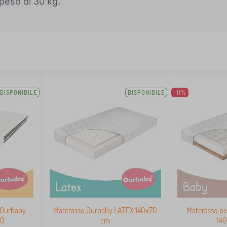
 peso di 30 kg.
DISPONIBILE
DISPONIBILE
-11%
 Ourbaby
Materasso Ourbaby LATEX 140x70
Materasso pe
70
cm
14