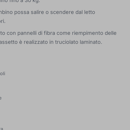
ino fino a 30 kg.
mbino possa salire o scendere dal letto
ri.
nato con pannelli di fibra come riempimento delle
assetto è realizzato in truciolato laminato.
oli
e
ra