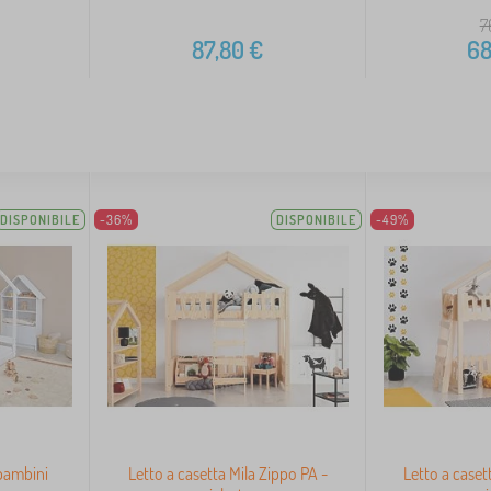
7
87,80
€
68
DISPONIBILE
-36%
DISPONIBILE
-49%
bambini
Letto a casetta Mila Zippo PA -
Letto a caset