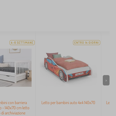
4-6 SETTIMANE
ENTRO 14 GIORNI
>
bini con barriera
Letto per bambini auto 4x4 140x70
Letto 
 - 140x70 cm letto
 di archiviazione