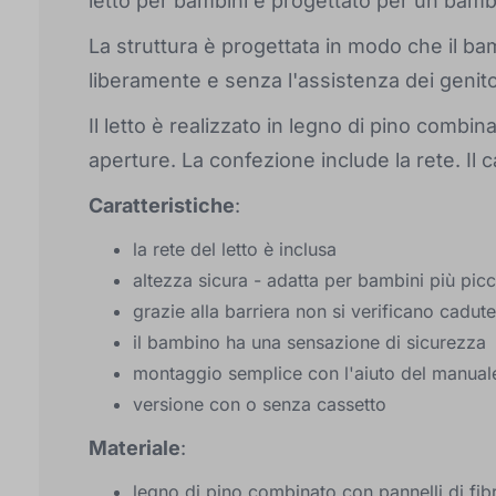
letto per bambini è progettato per un bamb
La struttura è progettata in modo che il ba
liberamente e senza l'assistenza dei genito
Il letto è realizzato in legno di pino combi
aperture. La confezione include la rete. Il c
Caratteristiche
:
la rete del letto è inclusa
altezza sicura - adatta per bambini più picc
grazie alla barriera non si verificano cadute
il bambino ha una sensazione di sicurezza
montaggio semplice con l'aiuto del manual
versione con o senza cassetto
Materiale
:
legno di pino combinato con pannelli di fib