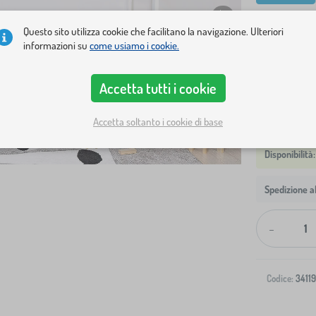
varianti
Questo sito utilizza cookie che facilitano la navigazione. Ulteriori
letto + spazi
informazioni su
come usiamo i cookie.
Mostra in m
Accetta tutti i cookie
Accetta soltanto i cookie di base
Spedizione al
-
Codice:
3411