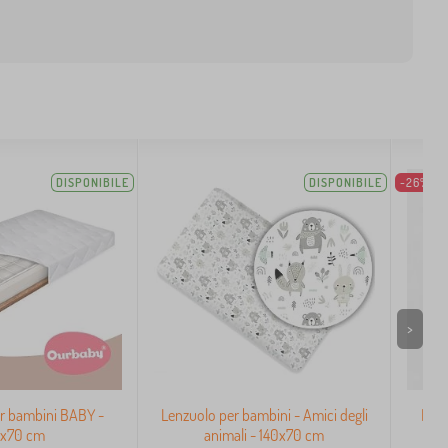
DISPONIBILE
DISPONIBILE
-26%
>
r bambini BABY -
Lenzuolo per bambini - Amici degli
Lenz
0x70 cm
animali - 140x70 cm