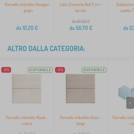
Pannello imbottito Hexagon
Letto Crescente Nell 2 in 1 -
Baldacchino
- grigio
laccato
casetta T
da 61,50
€
da
10,20
€
da
56,70
€
da
53
ALTRO DALLA CATEGORIA:
-6%
DISPONIBILE
-5%
DISPONIBILE
>
Pannello imbottito Klasik -
Pannello imbottito Klasic -
Pannello imb
crema
beige
- ce