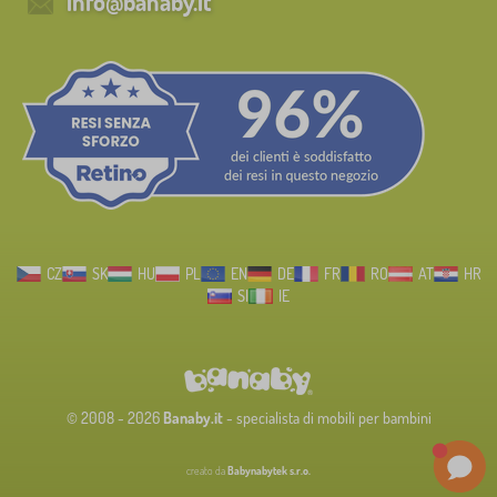
info@banaby.it
CZ
SK
HU
PL
EN
DE
FR
RO
AT
HR
SI
IE
© 2008 - 2026
Banaby.it
- specialista di mobili per bambini
creato da
Babynabytek s.r.o.