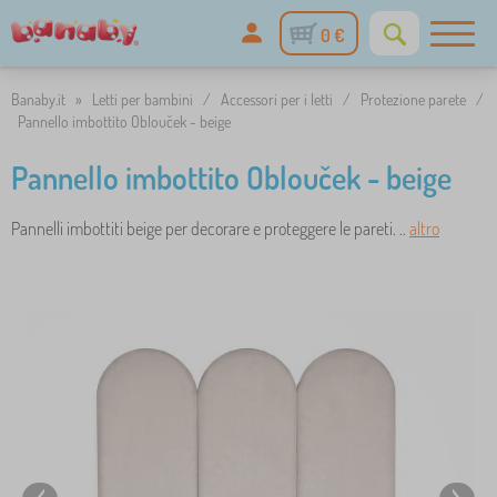
0 €
Banaby.it
»
Letti per bambini
/
Accessori per i letti
/
Protezione parete
/
Pannello imbottito Oblouček - beige
Pannello imbottito Oblouček - beige
Pannelli imbottiti beige per decorare e proteggere le pareti. ..
altro