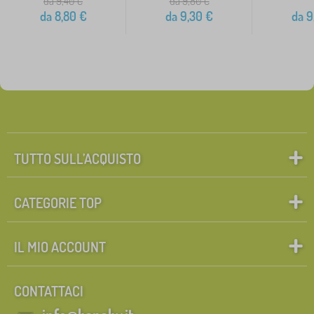
da 9,40
€
da 9,80
€
da
8,80
€
da
9,30
€
da
9
TUTTO SULL’ACQUISTO
CATEGORIE TOP
IL MIO ACCOUNT
CONTATTACI