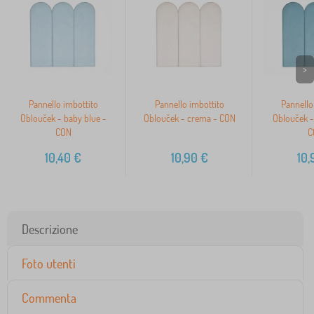
>
Pannello imbottito
Pannello imbottito
Pannello
Oblouček - baby blue -
Oblouček - crema - CON
Oblouček -
CON
C
10,40
€
10,90
€
10,
Descrizione
Foto utenti
Commenta