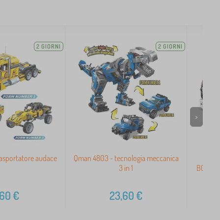
2 GIORNI
2 GIORNI
>
asportatore audace
Qman 4803 - tecnologia meccanica
Costr
3 in 1
B0879 -
,60
€
23,60
€