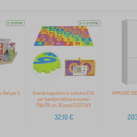
2 GIORNI
3-5 GIORNI
s Rail per 5
Grande tappetino in schiuma EVA
ARMADIO S90
per bambini lettere e numeri
178x178 cm 36 pezzi ECOTOYS
32,10
€
203