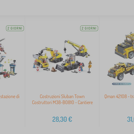
2 GIORNI
2 GIORNI
stazione di
Costruzioni Sluban Town
Qman 42108 - tr
Costruttori M38-B0810 - Cantiere
28,30
€
31