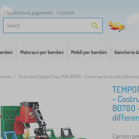
Spedizione & pagamento
Contatti
bambini
Materassi per bambini
Mobili per bambini
biancheria d
ruzione
/
Costruzioni Sluban Town M38-B0780 - Camion per la raccolta differenziat
TEMPO
- Costr
B0780 -
differen
Camion per 