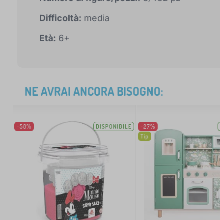
Difficoltà:
media
Età:
6+
NE AVRAI ANCORA BISOGNO:
-58%
DISPONIBILE
-27%
Tip