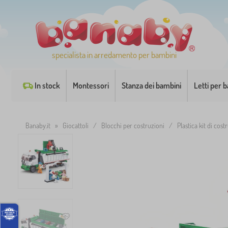
specialista in arredamento per bambini
In stock
Montessori
Stanza dei bambini
Letti per 
Banaby.it
»
Giocattoli
/
Blocchi per costruzioni
/
Plastica kit di cost