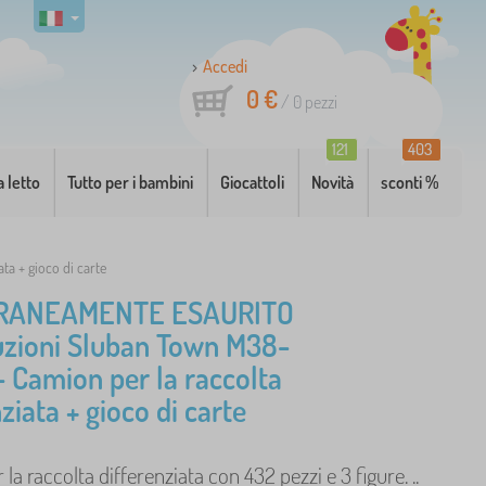
Accedi
0 €
/
0
pezzi
121
403
a letto
Tutto per i bambini
Giocattoli
Novità
sconti %
a + gioco di carte
RANEAMENTE ESAURITO
uzioni Sluban Town M38-
 Camion per la raccolta
ziata + gioco di carte
la raccolta differenziata con 432 pezzi e 3 figure. ..