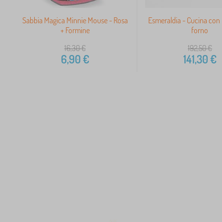
Sabbia Magica Minnie Mouse - Rosa
Esmeraldia - Cucina con 
+ Formine
forno
16,30
€
192,50
€
6,90
€
141,30
€