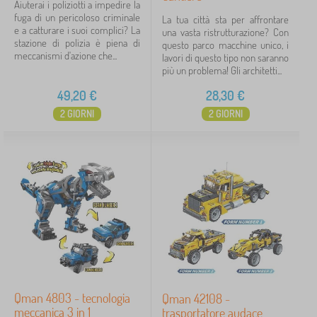
Aiuterai i poliziotti a impedire la
fuga di un pericoloso criminale
La tua città sta per affrontare
e a catturare i suoi complici? La
una vasta ristrutturazione? Con
stazione di polizia è piena di
questo parco macchine unico, i
meccanismi d'azione che...
lavori di questo tipo non saranno
più un problema! Gli architetti...
49,20
€
28,30
€
2 GIORNI
2 GIORNI
Qman 4803 - tecnologia
Qman 42108 -
meccanica 3 in 1
trasportatore audace