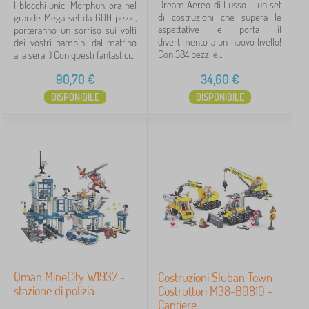
Dream Aereo di Lusso – un set
I blocchi unici Morphun, ora nel
di costruzioni che supera le
grande Mega set da 600 pezzi,
aspettative e porta il
porteranno un sorriso sui volti
divertimento a un nuovo livello!
dei vostri bambini dal mattino
Con 384 pezzi e...
alla sera :) Con questi fantastici...
90,70
€
34,60
€
DISPONIBILE
DISPONIBILE
Qman MineCity W1937 -
Costruzioni Sluban Town
stazione di polizia
Costruttori M38-B0810 -
Cantiere