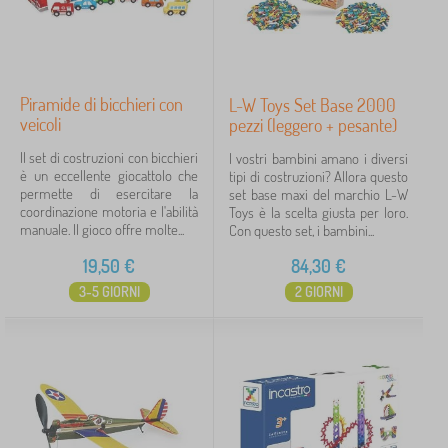
Piramide di bicchieri con
L-W Toys Set Base 2000
veicoli
pezzi (leggero + pesante)
Il set di costruzioni con bicchieri
I vostri bambini amano i diversi
è un eccellente giocattolo che
tipi di costruzioni? Allora questo
permette di esercitare la
set base maxi del marchio L-W
coordinazione motoria e l'abilità
Toys è la scelta giusta per loro.
manuale. Il gioco offre molte...
Con questo set, i bambini...
19,50
€
84,30
€
3-5 GIORNI
2 GIORNI