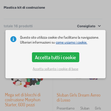
Plastica kit di costruzione
La compatibilità è elencata sui prodotti selezionati
×
così sai sempre quali kit possono essere abbinati ai
FILTRAGGIO
tuoi set preferiti.
totale
16
prodotti
Consigliato
Disponibilità
Questo sito utilizza cookie che facilitano la navigazione.
Ulteriori informazioni su
come usiamo i cookie.
Prezzo
15 €
91 €
Accetta tutti i cookie
iltraggio
Accetta soltanto i cookie di base
Cerca all'interno del filtro
Mega set di blocchi di
Sluban Girls Dream Aereo
Annulla
FILTRAGGIO
costruzione Morphun
di Lusso
Starter, 600 pezzi
Presentiamo Sluban Girls