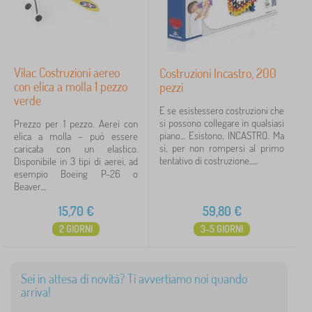
Vilac Costruzioni aereo
Costruzioni Incastro, 200
con elica a molla 1 pezzo
pezzi
verde
E se esistessero costruzioni che
si possono collegare in qualsiasi
Prezzo per 1 pezzo. Aerei con
piano... Esistono, INCASTRO. Ma
elica a molla – può essere
sì, per non rompersi al primo
caricata con un elastico.
tentativo di costruzione......
Disponibile in 3 tipi di aerei, ad
esempio Boeing P-26 o
Beaver....
15,70
€
59,80
€
2 GIORNI
3-5 GIORNI
Sei in attesa di novità? Ti avvertiamo noi quando
arriva!