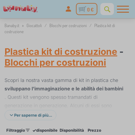
0 €
Banaby.it
»
Giocattoli
/
Blocchi per costruzioni
/
Plastica kit di
costruzione
Plastica kit di costruzione
-
Blocchi per costruzioni
Scopri la nostra vasta gamma di kit in plastica che
sviluppano l'immaginazione e le abilità dei bambini
. Questi kit vengono spesso tramandati di
generazione in generazione. Alcuni di essi sono
persino compatibili con i set LEGO® e DUPLO®,
Per saperne di più...
quindi puoi espandere facilmente la tua collezione
✓
Filtraggio
disponibile
Disponibilità
Prezzo
esistente.