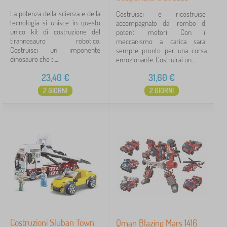
La potenza della scienza e della
Costruisci e ricostruisci
tecnologia si unisce in questo
accompagnato dal rombo di
unico kit di costruzione del
potenti motori! Con il
tirannosauro robotico.
meccanismo a carica sarai
Costruisci un imponente
sempre pronto per una corsa
dinosauro che ti...
emozionante. Costruirai un...
23,40
€
31,60
€
2 GIORNI
2 GIORNI
Costruzioni Sluban Town
Qman Blazing Mars 1416