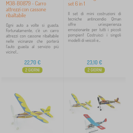
M38-B0879 - Carro
set 6 in 1
attrezzi con cassone
Il set di mini costruzioni di
ribaltabile
tecniche antincendio Qman
offre un'esperienza
Ogni auto a volte si guasta.
emozionante per tutti i piccoli
Fortunatamente, c'è un carro
pompieri! Costruisci i singoli
attrezzi con cassone ribaltabile
modelli di veicoli e...
nelle vicinanze che porterà
l'auto guasta al servizio più
vicino!...
22,70
€
23,10
€
2 GIORNI
2 GIORNI