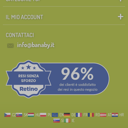
IL MIO ACCOUNT
CONTATTACI
info@banaby.it
CZ
SK
HU
PL
EN
DE
FR
RO
AT
HR
SI
IE