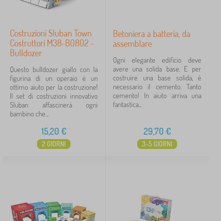
Costruzioni Sluban Town
Betoniera a batteria, da
Costruttori M38-B0802 -
assemblare
Bulldozer
Ogni elegante edificio deve
avere una solida base. E per
Questo bulldozer giallo con la
costruire una base solida, è
figurina di un operaio è un
necessario il cemento. Tanto
ottimo aiuto per la costruzione!
cemento! In aiuto arriva una
Il set di costruzioni innovativo
fantastica...
Sluban affascinerà ogni
bambino che...
15,20
€
29,70
€
2 GIORNI
3-5 GIORNI