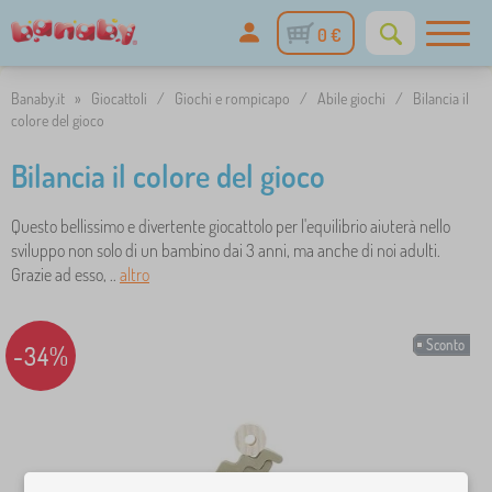
0 €
Banaby.it
»
Giocattoli
/
Giochi e rompicapo
/
Abile giochi
/
Bilancia il
colore del gioco
Bilancia il colore del gioco
Questo bellissimo e divertente giocattolo per l'equilibrio aiuterà nello
sviluppo non solo di un bambino dai 3 anni, ma anche di noi adulti.
Grazie ad esso, ..
altro
Sconto
-34%