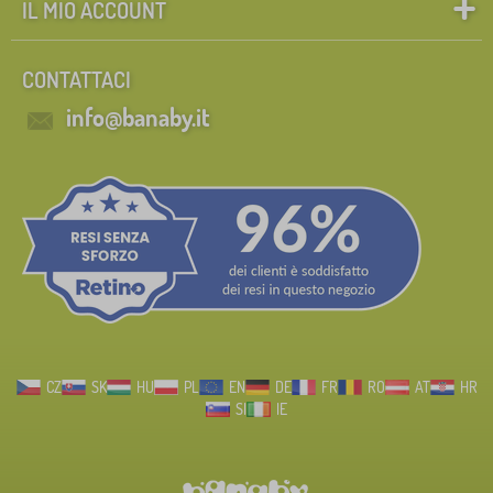
IL MIO ACCOUNT
CONTATTACI
info@banaby.it
CZ
SK
HU
PL
EN
DE
FR
RO
AT
HR
SI
IE