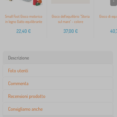
>
Small Foot Gioco motorico
Gioco dell'equilibrio "Storia
Gioco di equi
in legno Gatto equilibrante
sul mare" - colore
22,40
€
37,00
€
40,
Descrizione
Foto utenti
Commenta
Recensioni prodotto
Consigliamo anche