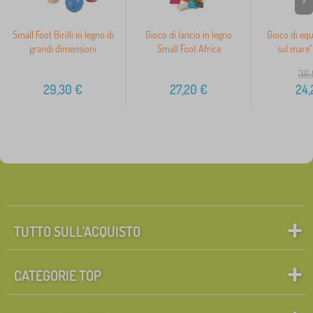
>
Small Foot Birilli in legno di
Gioco di lancio in legno
Gioco di equi
grandi dimensioni
Small Foot Africa
sul mare"
36,
29,30
€
27,20
€
24,
TUTTO SULL’ACQUISTO
CATEGORIE TOP