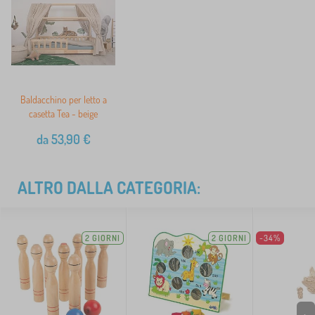
Baldacchino per letto a
casetta Tea - beige
da
53,90
€
ALTRO DALLA CATEGORIA:
2 GIORNI
2 GIORNI
-34%