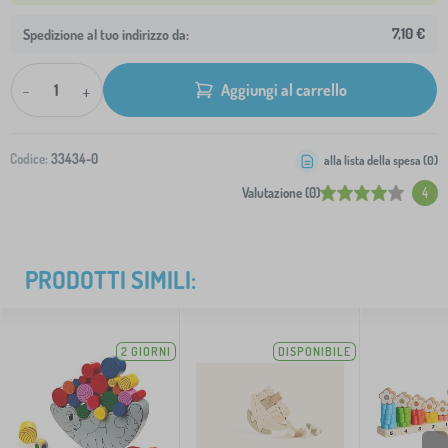
7,10 €
Spedizione al tuo indirizzo da:
-
+
Aggiungi al carrello
Codice:
33434-0
alla lista della spesa (
0
)
Valutazione (0)
4
PRODOTTI SIMILI:
2 GIORNI
DISPONIBILE