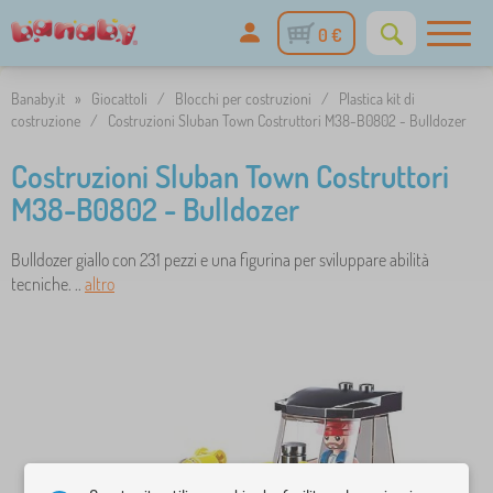
0 €
Banaby.it
»
Giocattoli
/
Blocchi per costruzioni
/
Plastica kit di
costruzione
/
Costruzioni Sluban Town Costruttori M38-B0802 - Bulldozer
Costruzioni Sluban Town Costruttori
M38-B0802 - Bulldozer
Bulldozer giallo con 231 pezzi e una figurina per sviluppare abilità
tecniche. ..
altro