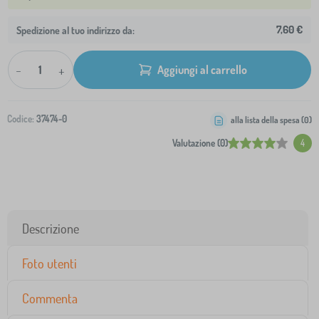
7,60 €
Spedizione al tuo indirizzo da:
-
+
Aggiungi al carrello
Codice:
37474-0
alla lista della spesa (
0
)
Valutazione (0)
4
Descrizione
Foto utenti
Commenta