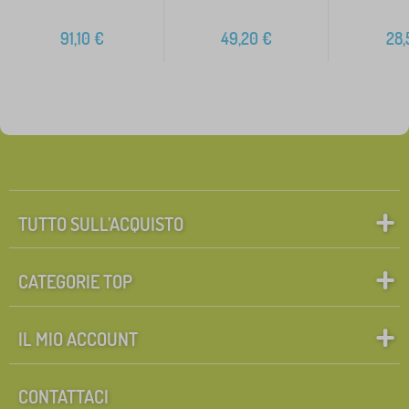
91,10
€
49,20
€
28,
TUTTO SULL’ACQUISTO
CATEGORIE TOP
IL MIO ACCOUNT
CONTATTACI