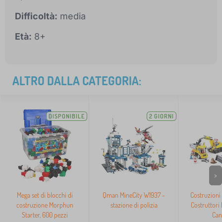
Difficoltà:
media
Età:
8+
ALTRO DALLA CATEGORIA:
DISPONIBILE
2 GIORNI
>
Mega set di blocchi di
Qman MineCity W1937 -
Costruzioni
costruzione Morphun
stazione di polizia
Costruttori
Starter, 600 pezzi
Can