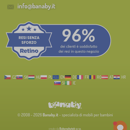
info@banaby.it
CZ
SK
HU
PL
EN
DE
FR
RO
AT
HR
SI
IE
© 2008 - 2026
Banaby.it
- specialista di mobili per bambini
creato da
Babynabytek s.r.o.