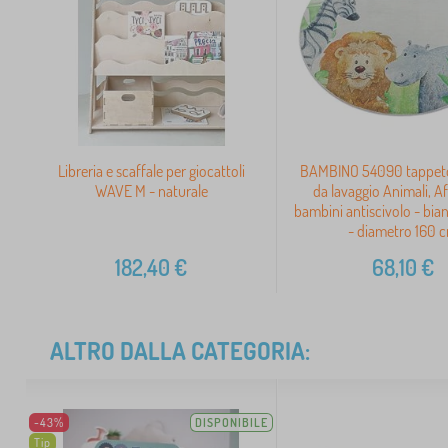
Libreria e scaffale per giocattoli
BAMBINO 54090 tappet
WAVE M - naturale
da lavaggio Animali, Af
bambini antiscivolo - bia
- diametro 160 
182,40
€
68,10
€
ALTRO DALLA CATEGORIA:
-43%
DISPONIBILE
Tip