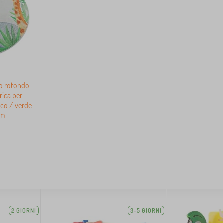
o rotondo
rica per
nco / verde
cm
2 GIORNI
3-5 GIORNI