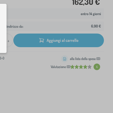
162,30 €
entro 14 giorni
6,90 €
 tuo indirizzo da:
+
Aggiungi al carrello
9-0
alla lista della spesa (
0
)
Valutazione (0)
4