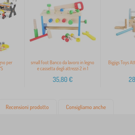
gno per
small foot Banco da lavoro in legno
Bigjigs Toys At
YS
e cassetta degli attrezzi 2 in 1
35,80
€
28
Recensioni prodotto
Consigliamo anche