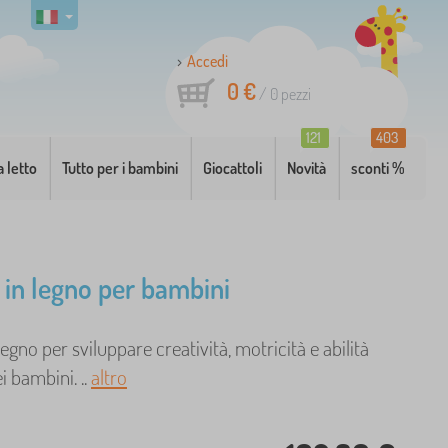
Accedi
0 €
/
0
pezzi
121
403
a letto
Tutto per i bambini
Giocattoli
Novità
sconti %
a in legno per bambini
legno per sviluppare creatività, motricità e abilità
i bambini. ..
altro