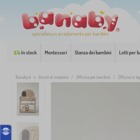
specialista in arredamento per bambini
In stock
Montessori
Stanza dei bambini
Letti per 
Banaby.it
»
Giochi di mestiere
/
Officina per bambini
/
Officina in l