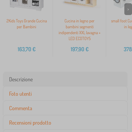
>
2Kids Toys Grande Cucina
Cucina in legno per
small foot C
per Bambini
bambini segmenti
in le
indipendenti XXL lavagna +
LED ECOTOYS
163,70
€
197,90
€
378
Descrizione
Foto utenti
Commenta
Recensioni prodotto