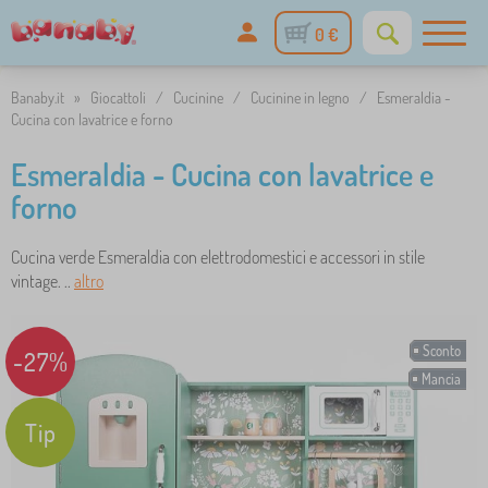
0 €
Banaby.it
»
Giocattoli
/
Cucinine
/
Cucinine in legno
/
Esmeraldia -
Cucina con lavatrice e forno
Esmeraldia - Cucina con lavatrice e
forno
Cucina verde Esmeraldia con elettrodomestici e accessori in stile
vintage. ..
altro
Sconto
-27%
Mancia
Tip