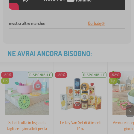
mostra altre marche
:
Ourbaby®
NE AVRAI ANCORA BISOGNO:
-50%
DISPONIBILE
-20%
DISPONIBILE
-52%
Tip
Tip
>
Set di frutta in legno da
Le Toy Van Set di Alimenti
Verdure in le
tagliare - giocattoli per la
12 pz
- gioco 