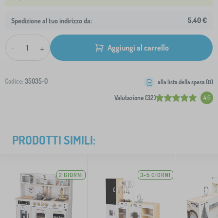
5,40 €
Spedizione al tuo indirizzo da:
-
+
Aggiungi al carrello
Codice:
35035-0
alla lista della spesa (
0
)
Valutazione (32)
4.6
PRODOTTI SIMILI:
2 GIORNI
3-5 GIORNI