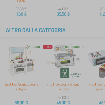
cucina
23,30
€
44,60
€
23,
11,60
€
35,50
€
11,
ALTRO DALLA CATEGORIA:
2 GIORNI
-20%
DISPONIBILE
>
Small Foot Graziosa cucina
small foot Cucina in legno
small foot F
in legno
Compact
in legno c
56,00
€
68,90
€
45,00
€
48,