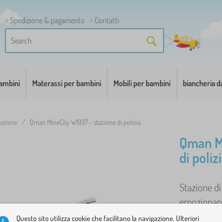
Spedizione & pagamento
Contatti
bambini
Materassi per bambini
Mobili per bambini
biancheria d
ruzione
/
Qman MineCity W1937 - stazione di polizia
Qman Mi
di poliz
Stazione d
emozionanti
Questo sito utilizza cookie che facilitano la navigazione. Ulteriori