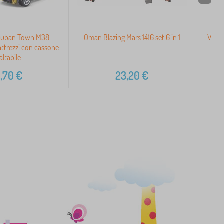
Sluban Town M38-
Qman Blazing Mars 1416 set 6 in 1
Vilac
ttrezzi con cassone
altabile
,70
€
23,20
€