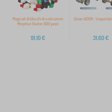
Mega set di blocchi di costruzione
Qman 42108 - trasportat
Morphun Starter, 600 pezzi
91,10
€
31,60
€