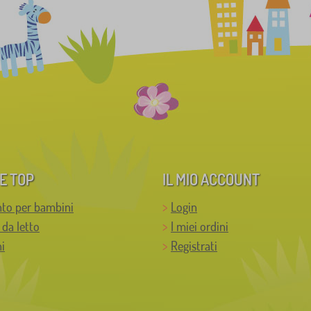
E TOP
IL MIO ACCOUNT
to per bambini
Login
 da letto
I miei ordini
i
Registrati