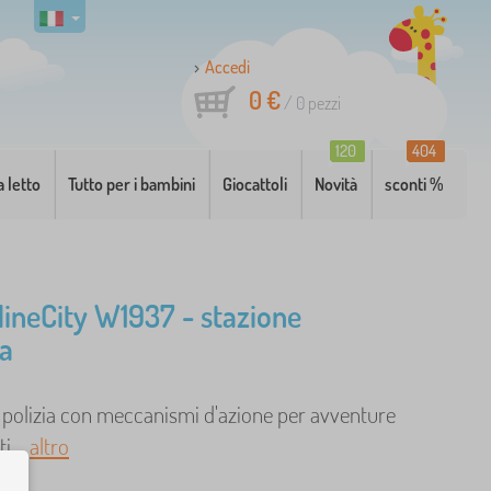
Accedi
0 €
/
0
pezzi
120
404
a letto
Tutto per i bambini
Giocattoli
Novità
sconti %
neCity W1937 - stazione
ia
i polizia con meccanismi d'azione per avventure
. ..
altro