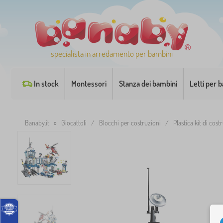
specialista in arredamento per bambini
In stock
Montessori
Stanza dei bambini
Letti per 
Banaby.it
»
Giocattoli
/
Blocchi per costruzioni
/
Plastica kit di cost