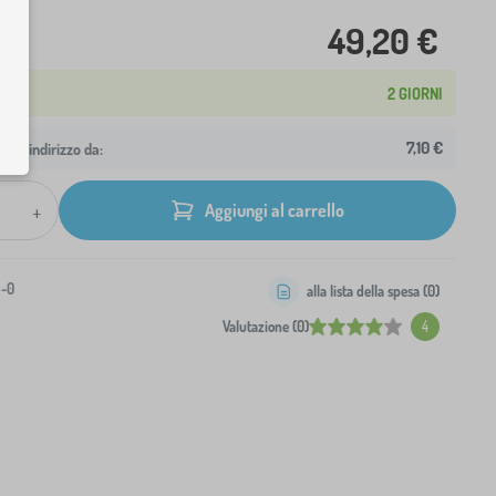
49,20 €
2 GIORNI
7,10 €
 tuo indirizzo da:
+
Aggiungi al carrello
1-0
alla lista della spesa (
0
)
Valutazione (0)
4