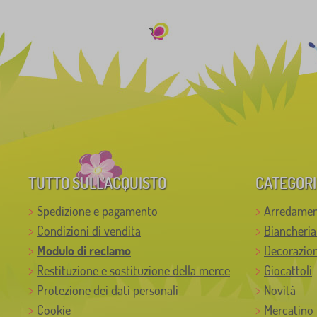
TUTTO SULL’ACQUISTO
CATEGORI
Spedizione e pagamento
Arredamen
Condizioni di vendita
Biancheria
Modulo di reclamo
Decorazion
Restituzione e sostituzione della merce
Giocattoli
Protezione dei dati personali
Novità
Cookie
Mercatino