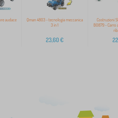
ore audace
Qman 4803 - tecnologia meccanica
Costruzioni 
3 in 1
B0879 - Carro a
rib
23,60
€
22