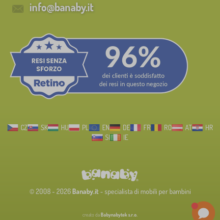
info@banaby.it
CZ
SK
HU
PL
EN
DE
FR
RO
AT
HR
SI
IE
© 2008 - 2026
Banaby.it
- specialista di mobili per bambini
creato da
Babynabytek s.r.o.