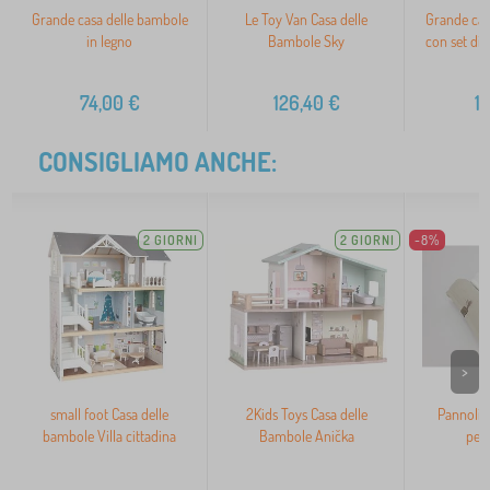
Grande casa delle bambole
Le Toy Van Casa delle
Grande cas
in legno
Bambole Sky
con set di
74,00
€
126,40
€
11
CONSIGLIAMO ANCHE:
2 GIORNI
2 GIORNI
-8%
>
small foot Casa delle
2Kids Toys Casa delle
Pannolin
bambole Villa cittadina
Bambole Anička
pezz