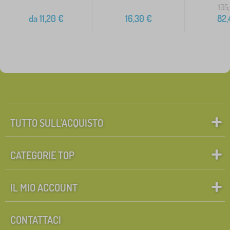
105
da
11,20
€
16,30
€
82,
TUTTO SULL’ACQUISTO
CATEGORIE TOP
IL MIO ACCOUNT
CONTATTACI