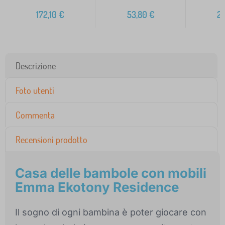
3
172,10
€
53,80
€
2
Descrizione
Foto utenti
Commenta
Recensioni prodotto
Casa delle bambole con mobili
Emma Ekotony Residence
Il sogno di ogni bambina è poter giocare con