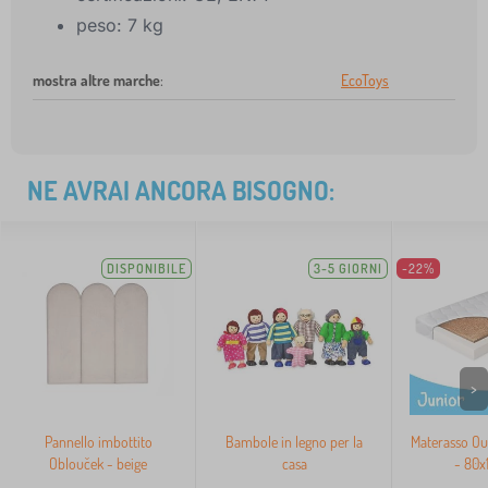
peso: 7 kg
mostra altre marche
:
EcoToys
NE AVRAI ANCORA BISOGNO:
DISPONIBILE
3-5 GIORNI
-22%
>
Pannello imbottito
Bambole in legno per la
Materasso O
Oblouček - beige
casa
- 80x