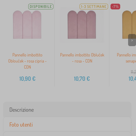
DISPONIBILE
1-3 SETTIMANE
-7%
>
Pannello imbottito
Pannello imbottito Obluček
Pannello im
Oblouček - rosa cipria -
- rosa - CON
senap
CON
11,
10,90
€
10,70
€
10,
Descrizione
Foto utenti