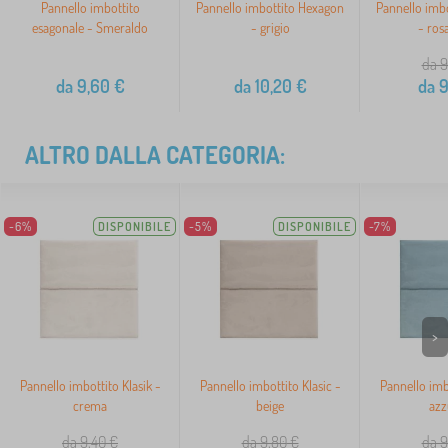
Pannello imbottito
Pannello imbottito Hexagon
Pannello imb
esagonale - Smeraldo
- grigio
- rosa
da 9
da
9,60
€
da
10,20
€
da
9
ALTRO DALLA CATEGORIA:
-6%
DISPONIBILE
-5%
DISPONIBILE
-7%
>
Pannello imbottito Klasik -
Pannello imbottito Klasic -
Pannello imbo
crema
beige
azz
da 9,40
€
da 9,80
€
da 9