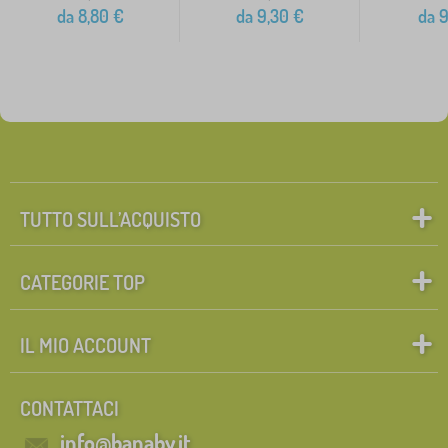
da
8,80
€
da
9,30
€
da
9
TUTTO SULL’ACQUISTO
CATEGORIE TOP
IL MIO ACCOUNT
CONTATTACI
info@banaby.it