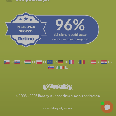
CZ
SK
HU
PL
EN
DE
FR
RO
AT
HR
SI
IE
© 2008 - 2026
Banaby.it
- specialista di mobili per bambini
creato da
Babynabytek s.r.o.