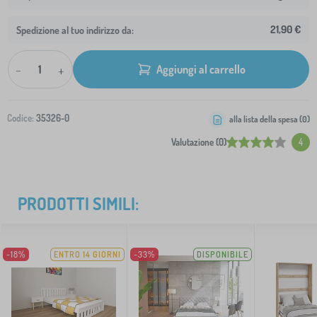
21,90 €
Spedizione al tuo indirizzo da:
-
+
Aggiungi al carrello
Codice:
35326-0
alla lista della spesa (
0
)
Valutazione (0)
4
PRODOTTI SIMILI:
-18%
ENTRO 14 GIORNI
-33%
DISPONIBILE