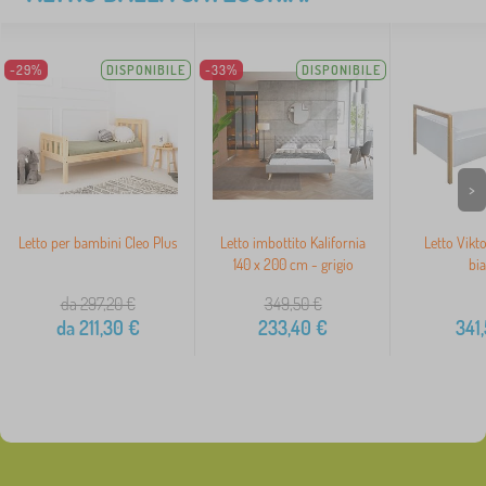
-29%
DISPONIBILE
-33%
DISPONIBILE
>
Letto per bambini Cleo Plus
Letto imbottito Kalifornia
Letto Vikto
140 x 200 cm - grigio
bi
da 297,20
€
349,50
€
da
211,30
€
233,40
€
341