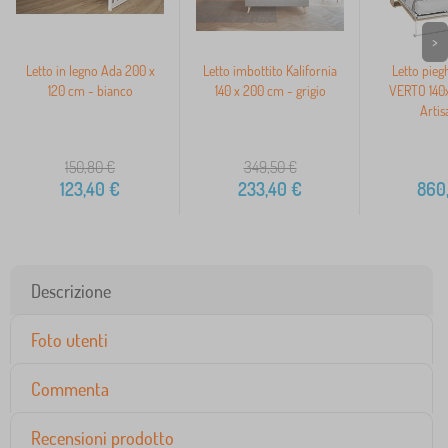
>
Letto in legno Ada 200 x
Letto imbottito Kalifornia
Letto pieg
120 cm - bianco
140 x 200 cm - grigio
VERTO 140
Artis
150,80
€
349,50
€
123,40
€
233,40
€
860
Descrizione
Foto utenti
Commenta
Recensioni prodotto