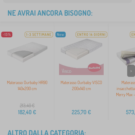
NE AVRAI ANCORA BISOGNO:
-15%
1-3 SETTIMANE
New
ENTRO 14 GIORNI
E
>
Materasso Ourbaby HR90
Materasso Ourbaby VISCO
Materass
140x200 cm
200x140 cm
insacchetta
Merry Max 
213,40
€
182,40
€
225,70
€
573
ALTRO DALLA CATEGORIA: