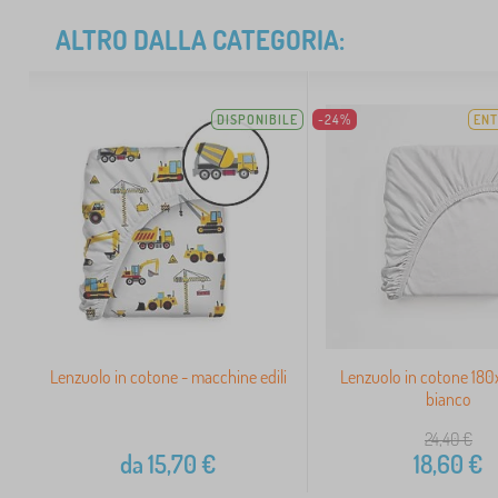
ALTRO DALLA CATEGORIA:
DISPONIBILE
-24%
ENT
Lenzuolo in cotone - macchine edili
Lenzuolo in cotone 18
bianco
24,40
€
da
15,70
€
18,60
€