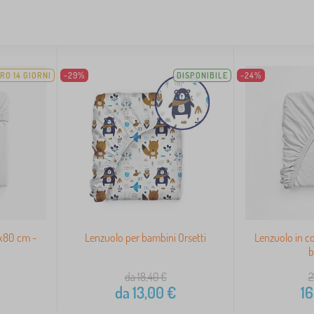
RO 14 GIORNI
-29%
DISPONIBILE
-24%
0x80 cm -
Lenzuolo per bambini Orsetti
Lenzuolo in c
b
da 18,40
€
2
da
13,00
€
16