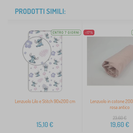
PRODOTTI SIMILI:
ENTRO 7 GIORNI
-17%
Lenzuolo Lilo e Stitch 90x200 cm
Lenzuolo in cotone 20
rosa antico
23,60
€
15,10
€
19,60
€