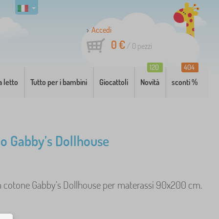
Accedi
0 €
/
0
pezzi
120
404
a letto
Tutto per i bambini
Giocattoli
Novità
sconti %
o Gabby’s Dollhouse
n cotone Gabby’s Dollhouse per materassi 90x200 cm.