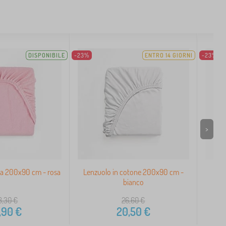
DISPONIBILE
-23%
ENTRO 14 GIORNI
-23%
>
a 200x90 cm - rosa
Lenzuolo in cotone 200x90 cm -
Len
bianco
8,30
€
26,60
€
,90
€
20,50
€