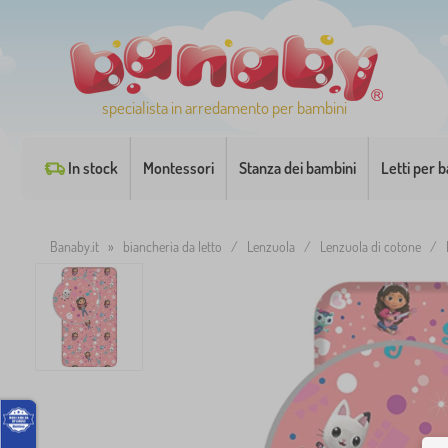
specialista in arredamento per bambini
In stock
Montessori
Stanza dei bambini
Letti per 
Banaby.it
»
biancheria da letto
/
Lenzuola
/
Lenzuola di cotone
/