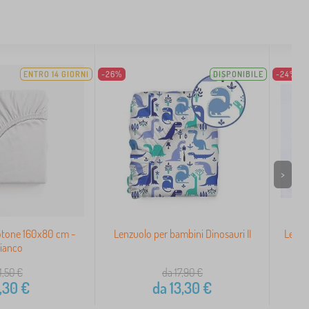
ENTRO 14 GIORNI
-26%
DISPONIBILE
-24%
>
otone 160x80 cm -
Lenzuolo per bambini Dinosauri II
Lenzu
ianco
1,50
€
da 17,90
€
,30
€
da
13,30
€