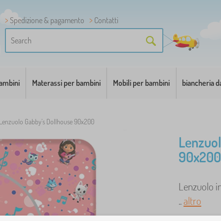
Spedizione & pagamento
Contatti
bambini
Materassi per bambini
Mobili per bambini
biancheria d
Lenzuolo Gabby’s Dollhouse 90x200
Lenzuol
90x200
Lenzuolo i
..
altro