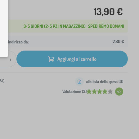
13,90 €
3-5 GIORNI (2-5 PZ IN MAGAZZINO)
SPEDIREMO DOMANI
7,80 €
 tuo indirizzo da:
+
Aggiungi al carrello
7-0
alla lista della spesa (
0
)
Valutazione (3)
4.3