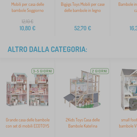
Mobili per casa delle
Bigjigs Toys Mobili per case
Bambole in 
bambole Soggiorno
delle bambole in legno
c
12,10
€
10,80
€
52,70
€
16,
ALTRO DALLA CATEGORIA:
3-5 GIORNI
2 GIORNI
>
Grande casa delle bambole
2Kids Toys Casa delle
small foot
con set di mobili ECOTOYS
Bambole Kateřina
bambole Vil