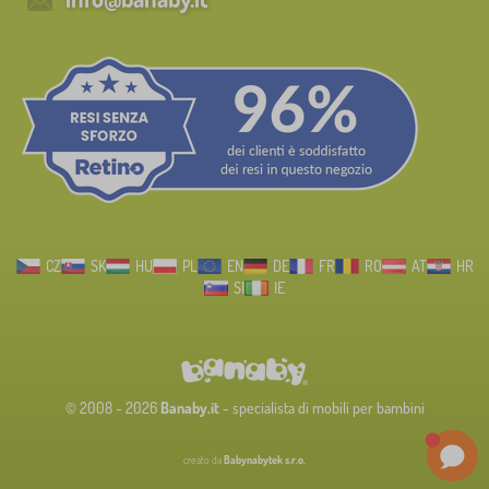
CZ
SK
HU
PL
EN
DE
FR
RO
AT
HR
SI
IE
© 2008 - 2026
Banaby.it
- specialista di mobili per bambini
creato da
Babynabytek s.r.o.