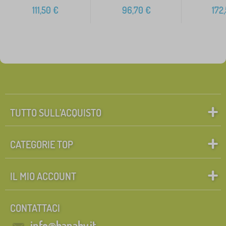
111,50
€
96,70
€
172
TUTTO SULL’ACQUISTO
CATEGORIE TOP
IL MIO ACCOUNT
CONTATTACI
info@banaby.it