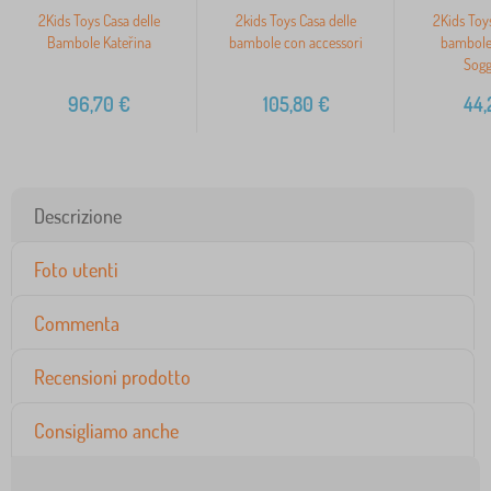
2Kids Toys Casa delle
2kids Toys Casa delle
2Kids Toys
Bambole Kateřina
bambole con accessori
bambole 
Sogg
96,70
€
105,80
€
44,
Descrizione
Foto utenti
Commenta
Recensioni prodotto
Consigliamo anche