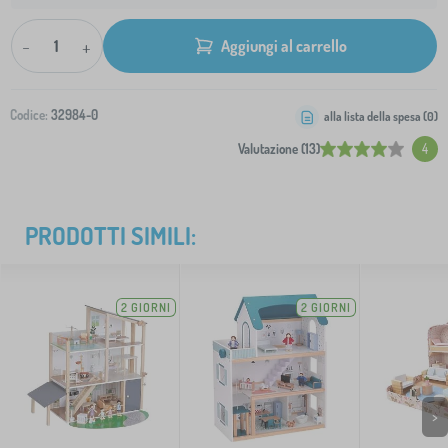
-
+
Aggiungi al carrello
Codice:
32984-0
alla lista della spesa (
0
)
Valutazione (13)
4
PRODOTTI SIMILI:
2 GIORNI
2 GIORNI
>