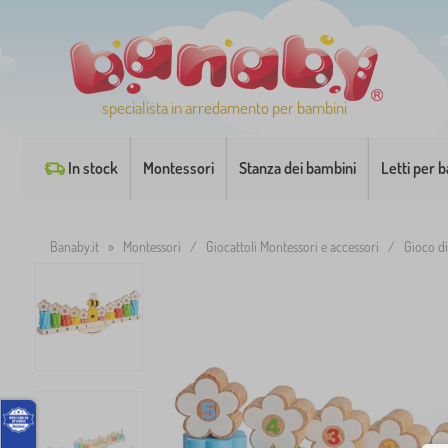
specialista in arredamento per bambini
In stock
Montessori
Stanza dei bambini
Letti per 
Banaby.it
»
Montessori
/
Giocattoli Montessori e accessori
/
Gioco di