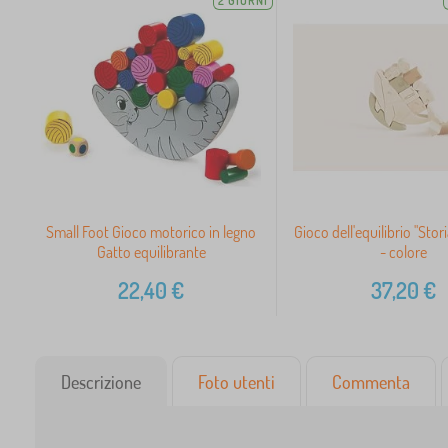
2 GIORNI
Small Foot Gioco motorico in legno
Gioco dell'equilibrio "Stor
Gatto equilibrante
- colore
22,40
€
37,20
€
Descrizione
Foto utenti
Commenta