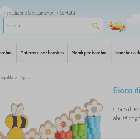
Spedizione & pagamento
Contatti
bambini
Materassi per bambini
Mobili per bambini
biancheria d
 equilibrio - Apina
Gioco di
Gioco di eq
abilità cogni