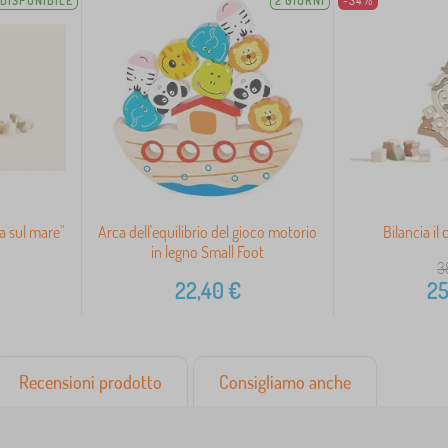
DISPONIBILE
2 GIORNI
-34%
ia sul mare"
Arca dell'equilibrio del gioco motorio
Bilancia il
in legno Small Foot
3
22,40
€
25
Recensioni prodotto
Consigliamo anche