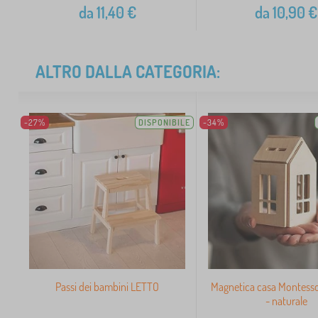
da
11,40
€
da
10,90
€
ALTRO DALLA CATEGORIA:
-27%
DISPONIBILE
-34%
Passi dei bambini LETTO
Magnetica casa Montessor
- naturale