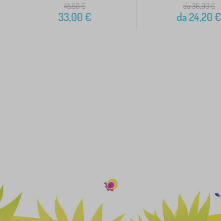
45,50
€
da 36,90
€
33,00
€
da
24,20