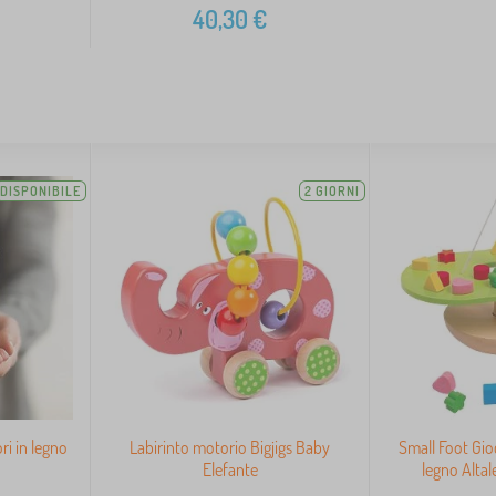
40,30
€
DISPONIBILE
2 GIORNI
i in legno
Labirinto motorio Bigjigs Baby
Small Foot Gio
Elefante
legno Altal