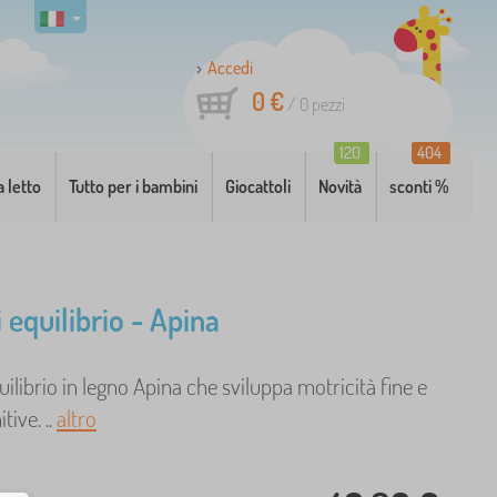
Accedi
0 €
/
0
pezzi
120
404
a letto
Tutto per i bambini
Giocattoli
Novità
sconti %
 equilibrio - Apina
uilibrio in legno Apina che sviluppa motricità fine e
tive. ..
altro