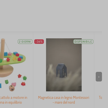
2 GIORNI
-34%
DISPONIBILE
>
cattolo a motore in
Magnetica casa in legno Montessori
Torre 
ena in equilibrio
- mare del nord