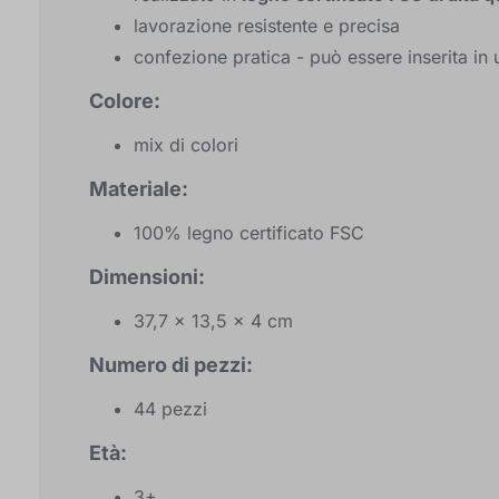
lavorazione resistente e precisa
confezione pratica - può essere inserita in
Colore:
mix di colori
Materiale:
100% legno certificato FSC
Dimensioni:
37,7 x 13,5 x 4 cm
Numero di pezzi:
44 pezzi
Età:
3+