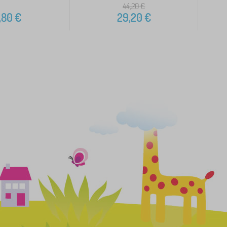
44,20
€
,80
€
29,20
€