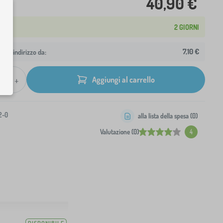
40,90 €
2 GIORNI
7,10 €
 tuo indirizzo da:
+
Aggiungi al carrello
2-0
alla lista della spesa (
0
)
Valutazione (0)
4