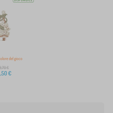
DISPONIBILE
 colore del gioco
8,70
€
,50
€