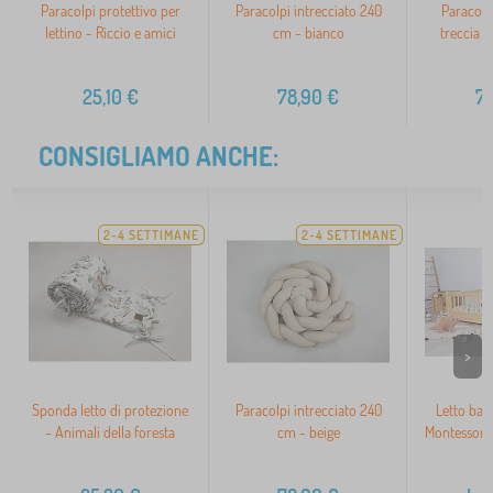
Paracolpi protettivo per
Paracolpi intrecciato 240
Paracolpi
lettino - Riccio e amici
cm - bianco
treccia 2
25,10
€
78,90
€
7
CONSIGLIAMO ANCHE:
2-4 SETTIMANE
2-4 SETTIMANE
>
Sponda letto di protezione
Paracolpi intrecciato 240
Letto bas
- Animali della foresta
cm - beige
Montessori
n