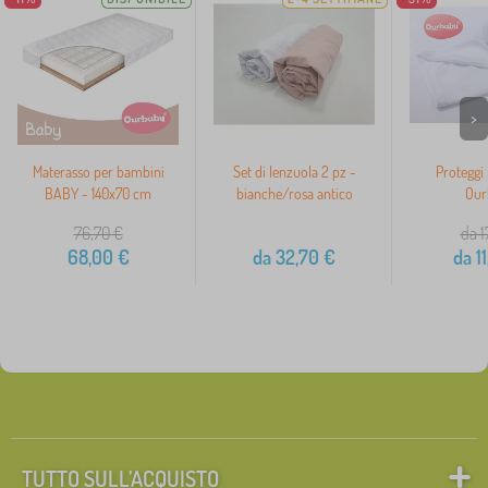
>
Materasso per bambini
Set di lenzuola 2 pz -
Proteggi
BABY - 140x70 cm
bianche/rosa antico
Our
76,70
€
da 1
68,00
€
da
32,70
€
da
11
TUTTO SULL’ACQUISTO