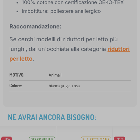
100% cotone con certificazione OEKO-TEX
imbottitura: poliestere anallergico
Raccomandazione:
Se cerchi modelli di riduttori per letto più
lunghi, dai un'occhiata alla categoria
riduttori
per letto
.
MOTIVO
:
Animali
Colore
:
bianca, grigio, rosa
NE AVRAI ANCORA BISOGNO:
-11%
DISPONIBILE
2-4 SETTIMANE
-31%