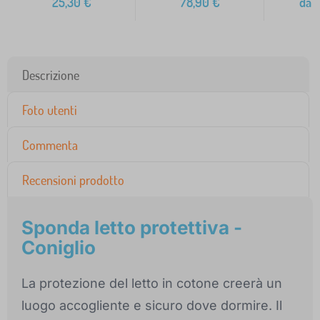
25,30
€
78,90
€
da
1
Descrizione
Foto utenti
Commenta
Recensioni prodotto
Sponda letto protettiva -
Coniglio
La protezione del letto in cotone creerà un
luogo accogliente e sicuro dove dormire. Il